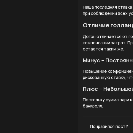
Наша последняя ставка 
при соблюдении всех ус
Отличие голланд
Догон отличается от г
компенсации затрат. П
остается таким же.
Минус – Постоян
Повышение коэффициент
рискованную ставку, ч
Плюс – Небольшо
Поскольку сумма пари 
банкролл.
Понравился пост?