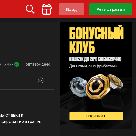
Вход
Регистрация
3 мин
Подтверждено
мы ставки и
нсировать затраты.