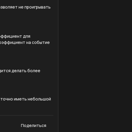
озволяет не проигрывать
оэффициент для
коэффициент на событие
дится делать более
таточно иметь небольшой
Поделиться