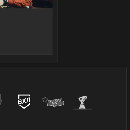
Вилка
11 Ноябрь 2024
9 мин
3146