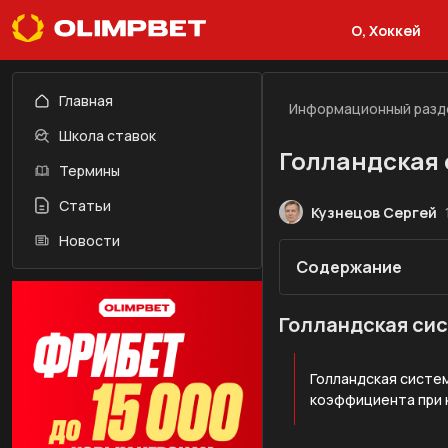
О, Хоккей
Главная
Информационный разд
Школа ставок
Голландская
Термины
Статьи
Кузнецов Сергей
Новости
Содержание
Голландская сис
Голландская систем
коэффициента при 