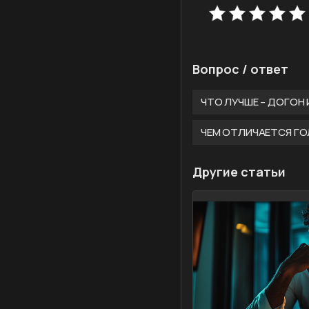
Вопрос / ответ
ЧТО ЛУЧШЕ – ДОГОН
ЧЕМ ОТЛИЧАЕТСЯ ГО
Другие статьи