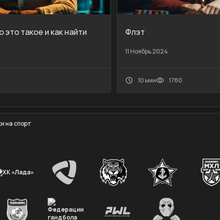
о это такое и как найти
Флэт
11 Ноябрь 2024
10 мин
1780
и на спорт