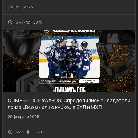
7 марта 2025
3 мин
3375
OLIMPBET ICE AWARDS: Определились обладатели
приза «Все мысли о кубке» в ВХЛ и МХЛ
28 февраля 2025
3 мин
1670