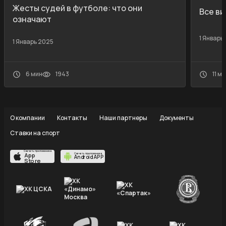
Жесты судей в футболе: что они
Все ви
означают
1 Январь
1 Январь 2025
6 мин
1943
11 м
О компании
Контакты
Наши партнеры
Документы
Ставки на спорт
Скачать приложение в
App
Скачать приложение в
Android APP
Store