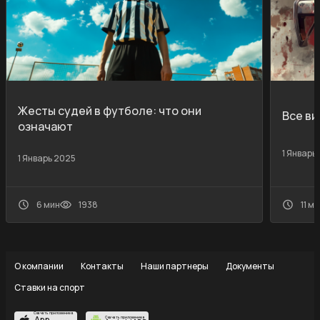
Жесты судей в футболе: что они
Все ви
означают
1 Январь
1 Январь 2025
6 мин
1938
11 м
О компании
Контакты
Наши партнеры
Документы
Ставки на спорт
Скачать приложение в
App
Скачать приложение в