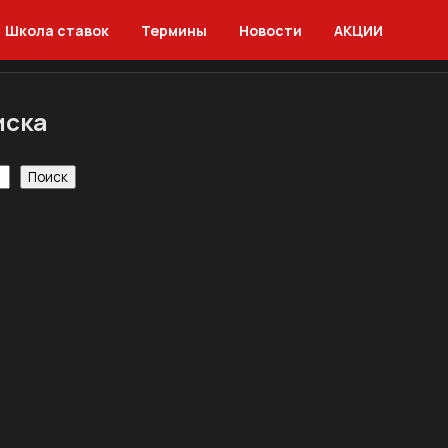
Школа ставок
Термины
Новости
АКЦИИ
иска
Поиск