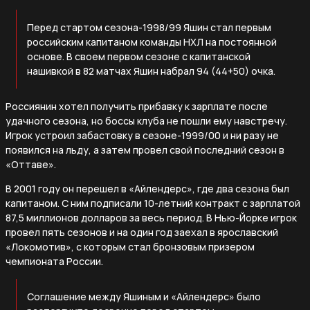
Перед стартом сезона-1998/99 Яшин стал первым
российским капитаном команды НХЛ на постоянной
основе. В своем первом сезоне с капитанской
нашивкой в 82 матчах Яшин набрал 94 (44+50) очка.
Россиянин хотел получить прибавку к зарплате после
удачного сезона, но боссы клуба не пошли ему навстречу.
Игрок устроил забастовку в сезоне-1999/00 и ни разу не
появился на льду, а затем провел свой последний сезон в
«Оттаве».
В 2001 году он перешел в «Айлендерс», где два сезона был
капитаном. С ним подписали 10-летний контракт с зарплатой
87,5 миллионов долларов за весь период. В Нью-Йорке игрок
провел пять сезонов и на один год заехал в ярославский
«Локомотив», с которым стал бронзовым призером
чемпионата России.
Соглашение между Яшиным и «Айлендерс» было