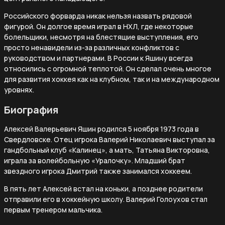
Российского форварда никак нельзя назвать рядовой
фигурой. Он долгое время играл в НХЛ, где некоторые
болельщики, несмотря на блестящие выступления, его
просто ненавидели из-за различных конфликтов с
руководством и партнерами. В России к Яшину всегда
относились с огромной теплотой. Он сделал очень многое
для развития хоккея как на клубном, так и на международном
уровнях.
Биография
Алексей Валерьевич Яшин родился 5 ноября 1973 года в
Свердловске. Отец игрока Валерий Николаевич выступал за
гандбольный клуб «Калинец», а мать, Татьяна Викторовна,
играла за волейбольную «Уралочку». Младший брат
звездного игрока Дмитрий также занимался хоккеем.
В пять лет Алексей встал на коньки, а позднее родители
отправили его в хоккейную школу. Валерий Голоухов стал
первым тренером мальчика.