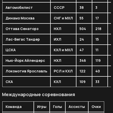
Автомобилист
СССР
38
3
Динамо Москва
СНГ и МХЛ
55
17
1
Оттава Сенаторз
НХЛ
504
218
Лас-Вегас Тандер
ИХЛ
24
15
ЦСКА
КХЛ и МХЛ
47
11
1
Нью-Йорк Айлендерс
НХЛ
346
119
1
Локомотив Ярославль
РСЛ и КХЛ
122
40
СКА
КХЛ
109
33
Международные соревнования
Команда
Игры
Голы
Ассисты
Очки