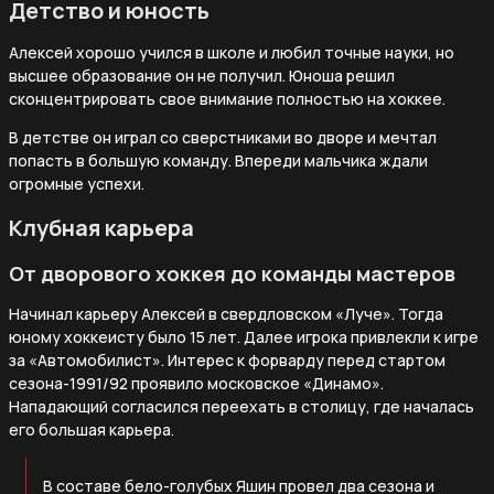
Детство и юность
Алексей хорошо учился в школе и любил точные науки, но
высшее образование он не получил. Юноша решил
сконцентрировать свое внимание полностью на хоккее.
В детстве он играл со сверстниками во дворе и мечтал
попасть в большую команду. Впереди мальчика ждали
огромные успехи.
Клубная карьера
От дворового хоккея до команды мастеров
Начинал карьеру Алексей в свердловском «Луче». Тогда
юному хоккеисту было 15 лет. Далее игрока привлекли к игре
за «Автомобилист». Интерес к форварду перед стартом
сезона-1991/92 проявило московское «Динамо».
Нападающий согласился переехать в столицу, где началась
его большая карьера.
В составе бело-голубых Яшин провел два сезона и