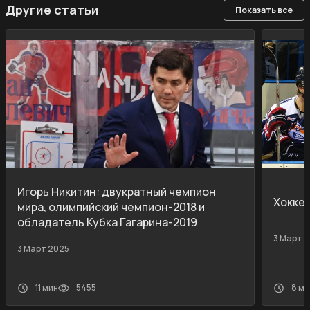
Другие статьи
Показать все
Игорь Никитин: двукратный чемпион
Хокке
мира, олимпийский чемпион-2018 и
обладатель Кубка Гагарина-2019
3 Март 
3 Март 2025
11 мин
5455
8 ми