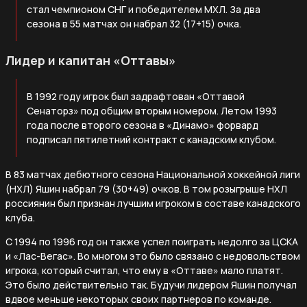
стал чемпионом СНГ и победителем МХЛ. За два
сезона в 55 матчах он набрал 32 (17+15) очка.
Лидер и капитан «Оттавы»
В 1992 году игрок был задрафтован «Оттавой
Сенаторз» под общим вторым номером. Летом 1993
года после второго сезона в «Динамо» форвард
подписал пятилетний контракт с канадским клубом.
В 83 матчах дебютного сезона Национальной хоккейной лиги
(НХЛ) Яшин набрал 79 (30+49) очков. В том розыгрыше НХЛ
россиянин был признан лучшим игроком в составе канадского
клуба.
С 1994 по 1996 год он также успел поиграть недолго за ЦСКА
и «Лас-Вегас». Во многом это было связано с недовольством
игрока, который считал, что ему в «Оттаве» мало платят.
Это было действительно так. Будучи лидером Яшин получал
вдвое меньше некоторых своих партнеров по команде.