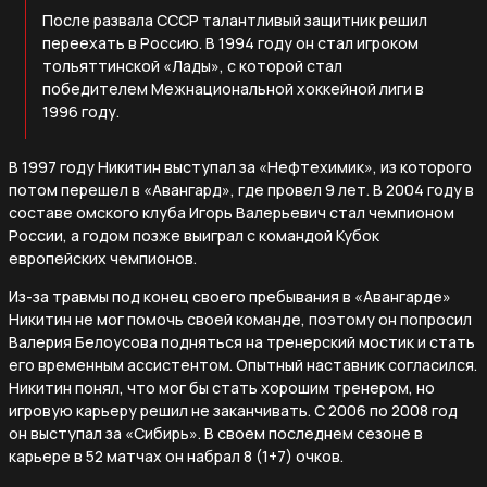
После развала СССР талантливый защитник решил
переехать в Россию. В 1994 году он стал игроком
тольяттинской «Лады», с которой стал
победителем Межнациональной хоккейной лиги в
1996 году.
В 1997 году Никитин выступал за «Нефтехимик», из которого
потом перешел в «Авангард», где провел 9 лет. В 2004 году в
составе омского клуба Игорь Валерьевич стал чемпионом
России, а годом позже выиграл с командой Кубок
европейских чемпионов.
Из-за травмы под конец своего пребывания в «Авангарде»
Никитин не мог помочь своей команде, поэтому он попросил
Валерия Белоусова подняться на тренерский мостик и стать
его временным ассистентом. Опытный наставник согласился.
Никитин понял, что мог бы стать хорошим тренером, но
игровую карьеру решил не заканчивать. С 2006 по 2008 год
он выступал за «Сибирь». В своем последнем сезоне в
карьере в 52 матчах он набрал 8 (1+7) очков.