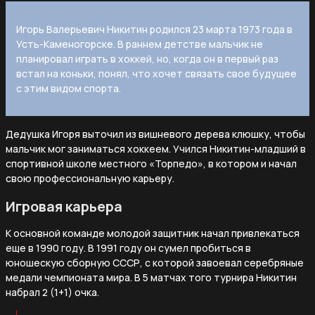
Игорь Валерьевич Никитин родился 23 марта 1973 года в
Усть-Каменогорске. В раннем детстве мальчик не
планировал играть в хоккей, но, когда он в первый раз
встал на коньки, понял, что хочет связать свое будущее
с этим видом спорта.
Дедушка Игоря выточил из вишневого дерева клюшку, чтобы
мальчик мог заниматься хоккеем. Учился Никитин-младший в
спортивной школе местного «Торпедо», в котором и начал
свою профессиональную карьеру.
Игровая карьера
К основной команде молодой защитник начал привлекаться
еще в 1990 году. В 1991 году он сумел пробиться в
юношескую сборную СССР, с которой завоевал серебряные
медали чемпионата мира. В 5 матчах того турнира Никитин
набрал 2 (1+1) очка.