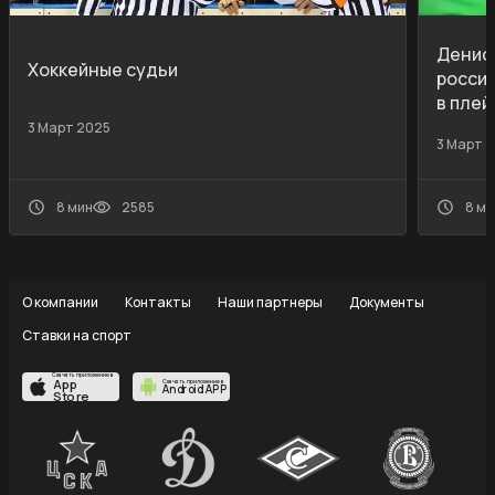
Денис
Хоккейные судьи
россий
в пле
3 Март 2025
3 Март 
8 ми
8 мин
2585
О компании
Контакты
Наши партнеры
Документы
Ставки на спорт
Скачать приложение в
App
Скачать приложение в
Android APP
Store