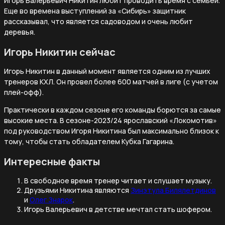
Игорь Валерьевич Никитин любит проводить время с семьей.
Еще во времена выступлений за «Сибирь» защитник
рассказывал, что является садоводом и очень любит
деревья.
Игорь Никитин сейчас
Игорь Никитин в данный момент является одним из лучших
тренеров КХЛ. Он провел более 600 матчей в лиге (с учетом
плей-офф).
Практически в каждом сезоне его команды борются за самые
высокие места. В сезоне-2023/24 ярославский «Локомотив»
под руководством Игоря Никитина был максимально близок к
тому, чтобы стать обладателем Кубка Гагарина.
Интересные факты
В свободное время тренер читает и слушает музыку.
Друзьями Никитина являются
Зинэтула Билялетдинов
и
Олег Знарок
.
Игорь Валерьевич в детстве мечтал стать шофером.