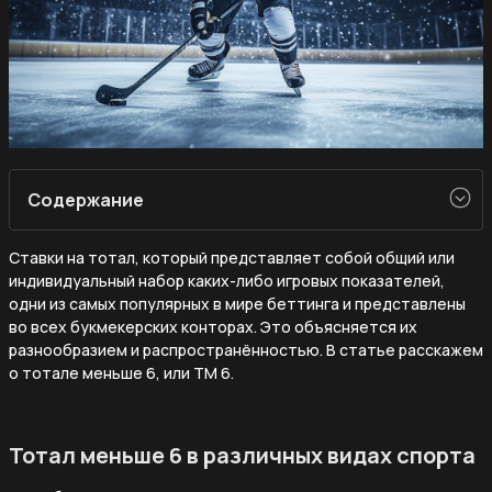
Содержание
Ставки на тотал, который представляет собой общий или
индивидуальный набор каких-либо игровых показателей,
одни из самых популярных в мире беттинга и представлены
во всех букмекерских конторах. Это объясняется их
разнообразием и распространённостью. В статье расскажем
о тотале меньше 6, или ТМ 6.
Тотал меньше 6 в различных видах спорта