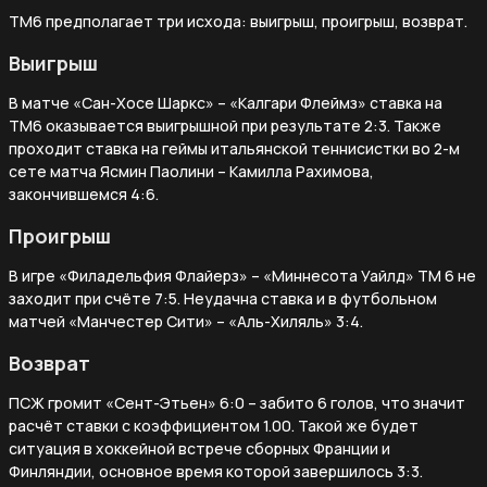
ТМ6 предполагает три исхода: выигрыш, проигрыш, возврат.
Выигрыш
В матче «Сан-Хосе Шаркс» – «Калгари Флеймз» ставка на
ТМ6 оказывается выигрышной при результате 2:3. Также
проходит ставка на геймы итальянской теннисистки во 2-м
сете матча Ясмин Паолини – Камилла Рахимова,
закончившемся 4:6.
Проигрыш
В игре «Филадельфия Флайерз» – «Миннесота Уайлд» ТМ 6 не
заходит при счёте 7:5. Неудачна ставка и в футбольном
матчей «Манчестер Сити» – «Аль-Хиляль» 3:4.
Возврат
ПСЖ громит «Сент-Этьен» 6:0 – забито 6 голов, что значит
расчёт ставки с коэффициентом 1.00. Такой же будет
ситуация в хоккейной встрече сборных Франции и
Финляндии, основное время которой завершилось 3:3.