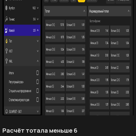
Расчёт тотала меньше 6