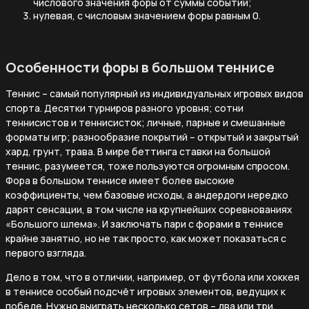
числового значения форы от суммы событий;
нулевая, с числовым значением форы равным 0.
Особенности форы в большом теннисе
Теннис – самый популярный из индивидуальных игровых видов
спорта. Десятки турниров разного уровня; сотни
теннисистов и теннисисток; личные, парные и смешанные
форматы игр; разнообразие покрытий – открытый и закрытый
хард, грунт, трава. В мире беттинга ставки на большой
теннис, разумеется, тоже пользуются огромным спросом.
Фора в большом теннисе имеет более высокие
коэффициенты, чем базовые исходы, а андердоги нередко
дарят сенсации, в том числе на крупнейших соревнованиях
«Большого шлема». И заключать пари с форами в теннисе
крайне занятно, но не так просто, как может показаться с
первого взгляда.
Дело в том, что в отличии, например, от футбола или хоккея
в теннисе особый подсчёт игровых элементов, ведущих к
победе. Нужно выиграть несколько сетов – два или три,