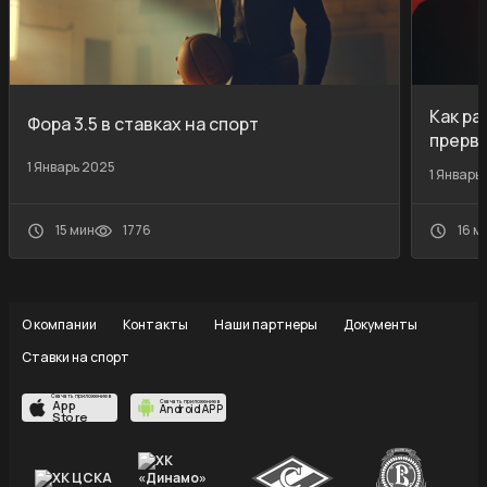
Как ра
Фора 3.5 в ставках на спорт
прерва
1 Январь 2025
1 Январь
16 м
15 мин
1776
О компании
Контакты
Наши партнеры
Документы
Ставки на спорт
Скачать приложение в
App
Скачать приложение в
Android APP
Store