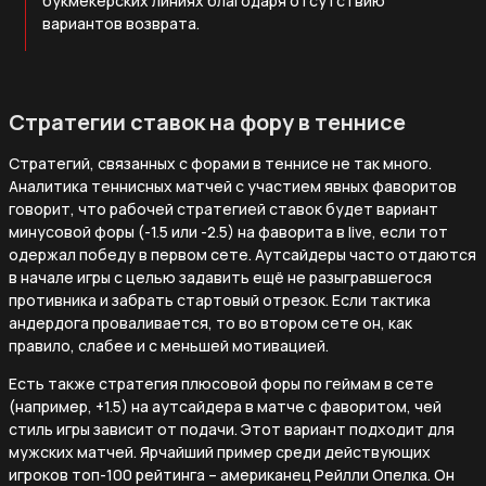
букмекерских линиях благодаря отсутствию
вариантов возврата.
Стратегии ставок на фору в теннисе
Стратегий, связанных с форами в теннисе не так много.
Аналитика теннисных матчей с участием явных фаворитов
говорит, что рабочей стратегией ставок будет вариант
минусовой форы (-1.5 или -2.5) на фаворита в live, если тот
одержал победу в первом сете. Аутсайдеры часто отдаются
в начале игры с целью задавить ещё не разыгравшегося
противника и забрать стартовый отрезок. Если тактика
андердога проваливается, то во втором сете он, как
правило, слабее и с меньшей мотивацией.
Есть также стратегия плюсовой форы по геймам в сете
(например, +1.5) на аутсайдера в матче с фаворитом, чей
стиль игры зависит от подачи. Этот вариант подходит для
мужских матчей. Ярчайший пример среди действующих
игроков топ-100 рейтинга – американец Рейлли Опелка. Он