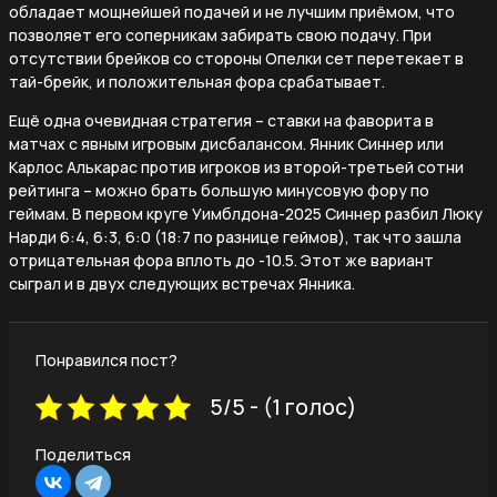
обладает мощнейшей подачей и не лучшим приёмом, что
позволяет его соперникам забирать свою подачу. При
отсутствии брейков со стороны Опелки сет перетекает в
тай-брейк, и положительная фора срабатывает.
Ещё одна очевидная стратегия – ставки на фаворита в
матчах с явным игровым дисбалансом. Янник Синнер или
Карлос Алькарас против игроков из второй-третьей сотни
рейтинга – можно брать большую минусовую фору по
геймам. В первом круге Уимблдона-2025 Синнер разбил Люку
Нарди 6:4, 6:3, 6:0 (18:7 по разнице геймов), так что зашла
отрицательная фора вплоть до -10.5. Этот же вариант
сыграл и в двух следующих встречах Янника.
Понравился пост?
5/5 - (1 голос)
Поделиться