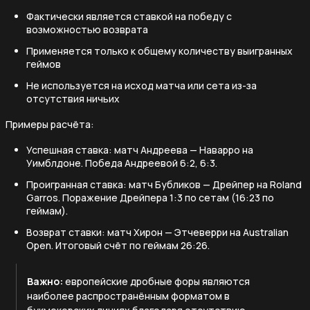
Фактически является ставкой на победу с
возможностью возврата
Применяется только к общему количеству выигранных
геймов
Не используется на исход матча или сета из-за
отсутствия ничьих
Примеры расчёта:
Успешная ставка: матч Андреева — Наварро на
Уимблдоне. Победа Андреевой 6:2, 6:3.
Проигранная ставка: матч Бубликов — Дрейпер на Roland
Garros. Поражение Дрейпера 1:3 по сетам (16:23 по
геймам).
Возврат ставки: матч Хирон — Этчеверри на Australian
Open. Итоговый счёт по геймам 26:26.
Важно:
европейские дробные форы являются
наиболее распространённым форматом в