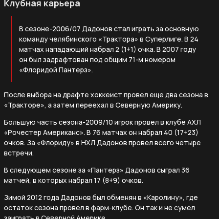
Клубная карьера
В сезоне-2006/07 Дадонов стал играть за основную
команду челябинского «Трактора» в Суперлиге. В 24
матчах нападающий набрал 2 (1+1) очка. В 2007 году
он был задрафтован под общим 71-м номером
«Флоридой Пантерз».
После выбора на драфте хоккеист провел еще два сезона в
«Тракторе», а затем переехал в Северную Америку.
Большую часть сезона-2009/10 игрок провел в клубе АХЛ
«Рочестер Американс». В 76 матчах он набрал 40 (17+23)
очков. За «Флориду» в НХЛ Дадонов провел всего четыре
встречи.
В следующем сезоне за «Пантерз» Дадонов сыграл 36
матчей, в которых набрал 17 (8+9) очков.
Зимой 2012 года Дадонов был обменян в «Каролину», где
остаток сезона провел в фарм-клубе. Он так и не сумел
заиграть в Северной Америке.