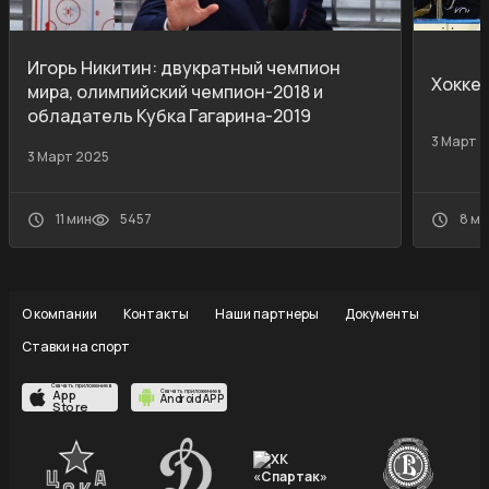
Игорь Никитин: двукратный чемпион
Хокке
мира, олимпийский чемпион-2018 и
обладатель Кубка Гагарина-2019
3 Март 
3 Март 2025
11 мин
5457
8 ми
О компании
Контакты
Наши партнеры
Документы
Ставки на спорт
Скачать приложение в
App
Скачать приложение в
Android APP
Store