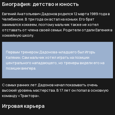
Биография: детство и юность
Евгений Анатольевич Дадонов родился 12 марта 1989 года в
Челябинске. В три года он встал на коньки. Его брат
занимался хоккеем, поэтому мальчик также не хотел
отставать от члена своей семьи. Родители отдали Евгения в
хоккейную школу.
Первым тренером Дадонова-младшего был Игорь
Калянин. Сам мальчик хотел играть на позиции
центрального нападающего, но тренеры видели его на
позиции вингера.
С самых ранних лет Дадонов начал показывать очень
высокий уровень мастерства. В 17 лет он попал в основную
команду «Трактора».
Игровая карьера