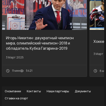
Игорь Никитин: двукратный чемпион
Хокке
мира, олимпийский чемпион-2018 и
обладатель Кубка Гагарина-2019
3 Март 
3 Март 2025
11 мин
5421
8 ми
О компании
Контакты
Наши партнеры
Документы
Ставки на спорт