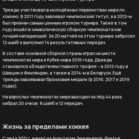
Трижды участвовал в молодёжных первенствах мира по
хоккею. В 2011 году завоевал чемпионский титул, а в 2012-м
был признан самым ценным игроком турнира. Также в том
году вошёл в символическую сборную чемпионата как
лучший нападающий. За 20 матчей на этом турнире забросил
12 шайб и выполнил 14 результативных передач.
В составе основной сборной страны играл на шести
чемпионатах мира и Кубке мира 2016 года. Дважды
становился обладателем главного трофея – в 2012 году в
Швеции и Финляндии, а также в 2014-м в Беларуси. Ещё
трижды завоевывал бронзовые медали (в 2016, 2017 и 2019
годах).
На взрослых чемпионатах мира выходил на лёд 44 раза,
набрал 20 очков: 8 шайб и 12 передач.
Жизнь за пределами хоккея
С лета 2011 г. женат на Анастасии Зиновьевой, братья