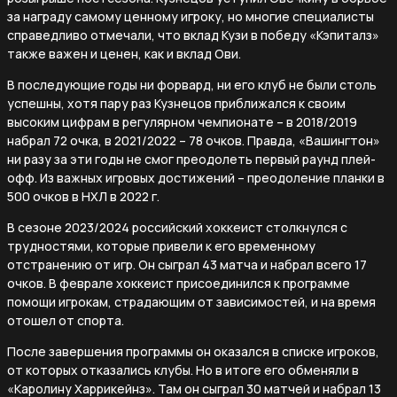
за награду самому ценному игроку, но многие специалисты
справедливо отмечали, что вклад Кузи в победу «Кэпиталз»
также важен и ценен, как и вклад Ови.
В последующие годы ни форвард, ни его клуб не были столь
успешны, хотя пару раз Кузнецов приближался к своим
высоким цифрам в регулярном чемпионате – в 2018/2019
набрал 72 очка, в 2021/2022 – 78 очков. Правда, «Вашингтон»
ни разу за эти годы не смог преодолеть первый раунд плей-
офф. Из важных игровых достижений – преодоление планки в
500 очков в НХЛ в 2022 г.
В сезоне 2023/2024 российский хоккеист столкнулся с
трудностями, которые привели к его временному
отстранению от игр. Он сыграл 43 матча и набрал всего 17
очков. В феврале хоккеист присоединился к программе
помощи игрокам, страдающим от зависимостей, и на время
отошел от спорта.
После завершения программы он оказался в списке игроков,
от которых отказались клубы. Но в итоге его обменяли в
«Каролину Харрикейнз». Там он сыграл 30 матчей и набрал 13