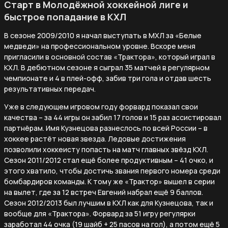
Старт в Молодёжной хоккейной лиге и
быстрое попадание в КХЛ
В сезоне 2009/2010 я начал выступать в МХЛ за «Белые
медведи» на профессиональном уровне. Вскоре меня
пригласили в основной состав «Трактора», который играл в
КХЛ. В дебютном сезоне я сыграл 35 матчей в регулярном
чемпионате и 4 в плей-офф, забив три гола и отдав шесть
результативных передач.
Уже в следующем игровом году форвард показал свои
качества – за 44 игры он забил 17 голов и 15 раз ассистировал
партнёрам. Имя Кузнецова разнеслось по всей России – в
хоккее растёт новая звезда. Ледовые достижения
позволили хоккеисту попасть на матч главных звёзд КХЛ.
Сезон 2011/2012 стал ещё более продуктивным – 41 очко, и
этого хватило, чтобы достичь звания первого номера среди
бомбардиров команды. К тому же «Трактор» вышел в серии
на вылет, где за 12 встреч Евгений набрал ещё 9 баллов.
Сезон 2012/2013 был лучшим в КХЛ как для Кузнецова, так и
вообще для «Трактора». Форвард за 51 игру регулярки
заработал 44 очка (19 шайб + 25 пасов на гол), а потом ещё 5