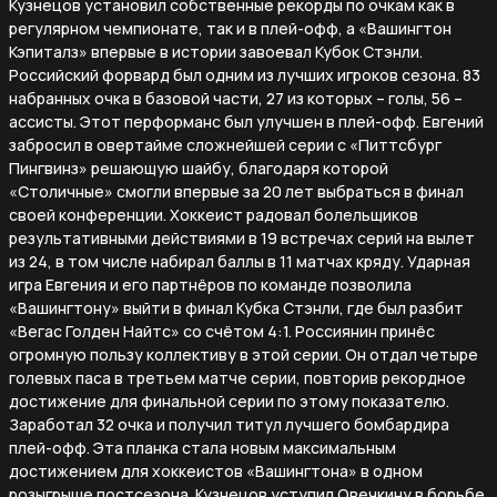
Кузнецов установил собственные рекорды по очкам как в
регулярном чемпионате, так и в плей-офф, а «Вашингтон
Кэпиталз» впервые в истории завоевал Кубок Стэнли.
Российский форвард был одним из лучших игроков сезона. 83
набранных очка в базовой части, 27 из которых – голы, 56 –
ассисты. Этот перформанс был улучшен в плей-офф. Евгений
забросил в овертайме сложнейшей серии с «Питтсбург
Пингвинз» решающую шайбу, благодаря которой
«Столичные» смогли впервые за 20 лет выбраться в финал
своей конференции. Хоккеист радовал болельщиков
результативными действиями в 19 встречах серий на вылет
из 24, в том числе набирал баллы в 11 матчах кряду. Ударная
игра Евгения и его партнёров по команде позволила
«Вашингтону» выйти в финал Кубка Стэнли, где был разбит
«Вегас Голден Найтс» со счётом 4:1. Россиянин принёс
огромную пользу коллективу в этой серии. Он отдал четыре
голевых паса в третьем матче серии, повторив рекордное
достижение для финальной серии по этому показателю.
Заработал 32 очка и получил титул лучшего бомбардира
плей-офф. Эта планка стала новым максимальным
достижением для хоккеистов «Вашингтона» в одном
розыгрыше постсезона. Кузнецов уступил Овечкину в борьбе