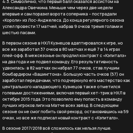
4:3. Символично, что первый балл оказался ассистом на
Александра Овечкина. Меньше чем через две недели
впервые и сам поразил ворота соперника – пострадали
«Короли» из Лос-Анджелеса. До конца регулярного сезона
успел провести 17 матчей, набрав 9 очков тремя голами и
шестью пасами.
В первом сезоне в НХЛ Кузнецов адаптировался к игре, но
все же заработал 37 очков в 80 матчах и ещё 7 в 14 играх
плей-офф. В межсезонье он продлил контракт с «Кэпиталз»
на два года и не подвел команду. Его результативность
удвоилась: в 82 матчах он набрал 77 очков, став лучшим
бомбардиром «Вашингтона». Большую часть очков (57) он
заработал передачами, что подчеркнуло его мастерство как
центрального нападающего. Кузнецов также отметился
голевыми достижениями, включая первый хет-трик в НХЛ в
октябре 2015 года. Это позволило ему попасть в команду
лучших игроков лиги на Матче всех звёзд. В следующем
сезоне он не смог побить свой рекорд, остановившись на 59
очках, но все же подписал новый контракт с «Кэпиталз».
В сезоне 2017/2018 всё сложилось как нельзя лучше.