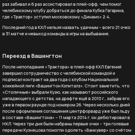
раз забивал и 6 раз ассистировал в плей-офф, чем помог
челябинскому клубу добраться до финала Кубка Гагарина,
где «Трактор» уступил московскому «Динамо» 2:4.
Последний год в КХЛ нельзя назвать удачным – всего 21 очко
в 31 матче и невыход команды в игры на выбывание.
Переезд в Вашингтон
После непопадания «Трактора» в плей-офф КХЛ Евгений
завершил сотрудничество с челябинской командой и
подписал контракт на два года с клубом Национальной
хоккейной лиги «Вашингтон Кэпиталз». Стоит заметить, что
«Столичные» выбрали Кузю, как называют российского
нападающего с детства, на драфте ещё в 2010 г., забрав его
уже в первом раунде под номером 26. Через несколько дней
после оформления соглашения центрфорвард уже был льду
в составе «Вашингтона» – 11 марта 2014 г. он дебютировал в
НХЛ. Через три дня были набраны первые очки – три голевые
передачи Кузнецова помогли одолеть «Ванкувер» со счётом