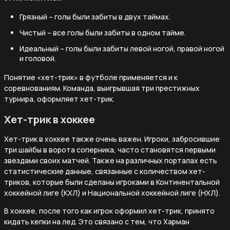
Грязный – голы были забиты в двух таймах.
Чистый – все голы были забиты в одном тайме.
Идеальный – голы были забиты левой ногой, правой ногой
и головой.
Понятие «хет-трик» в футболе применяется и к
соревнованиям. Команда, выигрывшая три престижных
турнира, оформляет хет-трик.
Хет-трик в хоккее
Хет-трик в хоккее также очень важен. Игроки, забросившие
три шайбы в ворота соперника, часто становятся первыми
звездами своих матчей. Также на различных порталах есть
статистические данные, связанные с количеством хет-
триков, которые были сделаны игроками в Континентальной
хоккейной лиге (КХЛ) и Национальной хоккейной лиге (НХЛ).
В хоккее, после того как игрок оформил хет-трик, принято
кидать кепки на лед. Это связано с тем, что Харман