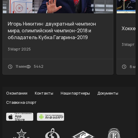
Игорь Никитин: двукратный чемпион
Хокке
мира, олимпийский чемпион-2018 и
обладатель Кубка Гагарина-2019
3 Март 
3 Март 2025
11 мин
5442
8 ми
О компании
Контакты
Наши партнеры
Документы
Ставки на спорт
Скачать приложение в
App
Скачать приложение в
Android APP
Store