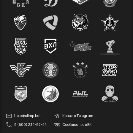
help@olimp.bet
Канал в Telegram
8 (800) 234-87-44
Сообщество в ВК