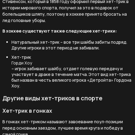
Стивенсон, который в 1858 году оформил первый хет-трик в
истории мирового спорта, получил за это в подарок от
болельщиков шляпу, поэтому в хоккее принято бросать на
лед головные уборы.
В хоккее существуют также следующие хет-трики:
Натуральный хет-трик – все три шайбы забиты подряд.
Другие игроки в этот период не забивали.
Хет-трик
Горди Хоу
– игрок забивает шайбу, отдает голевую передачу и
участвует в драке в течение матча. Этот вид хет-трика
был назван в честь великого игрока «Детройта» Гордона
Хоу.
Другие виды хет-триков в спорте
Хет-трик в гонках
В гонках хет-триком называют завоевание поул-позиции
перед основным заездом, лучшее время круга и победу в
самой гонке.