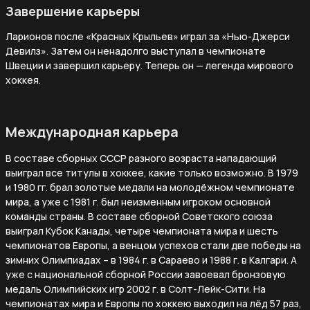
Завершение карьеры
Ларионов после «Красных Крыльев» играл за «Нью-Джерси
Девилз». Затем он ненадолго выступал в чемпионате
Швеции и завершил карьеру. Теперь он — легенда мирового
хоккея.
Международная карьера
В составе сборных СССР разного возраста нападающий
выиграл все титулы в хоккее, какие только возможно. В 1979
и 1980 гг. брал золотые медали на молодёжном чемпионате
мира, а уже с 1981 г. был неизменным игроком основной
команды страны. В составе сборной Советского союза
выиграл Кубок Канады, четыре чемпионата мира и шесть
чемпионатов Европы, а венцом успехов стали две победы на
зимних Олимпиадах – в 1984 г. в Сараево и 1988 г. в Калгари. А
уже с национальной сборной России завоевал бронзовую
медаль Олимпийских игр 2002 г. в Солт-Лейк-Сити. На
чемпионатах мира и Европы по хоккею выходил на лёд 57 раз,