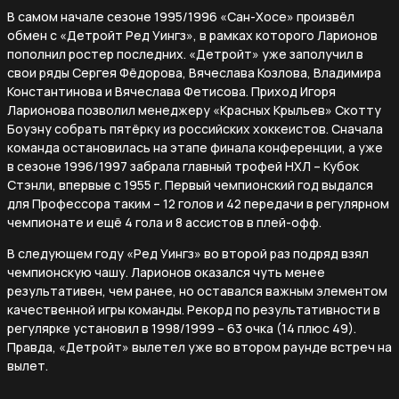
В самом начале сезоне 1995/1996 «Сан-Хосе» произвёл
обмен с «Детройт Ред Уингз», в рамках которого Ларионов
пополнил ростер последних. «Детройт» уже заполучил в
свои ряды Сергея Фёдорова, Вячеслава Козлова, Владимира
Константинова и Вячеслава Фетисова. Приход Игоря
Ларионова позволил менеджеру «Красных Крыльев» Скотту
Боуэну собрать пятёрку из российских хоккеистов. Сначала
команда остановилась на этапе финала конференции, а уже
в сезоне 1996/1997 забрала главный трофей НХЛ – Кубок
Стэнли, впервые с 1955 г. Первый чемпионский год выдался
для Профессора таким – 12 голов и 42 передачи в регулярном
чемпионате и ещё 4 гола и 8 ассистов в плей-офф.
В следующем году «Ред Уингз» во второй раз подряд взял
чемпионскую чашу. Ларионов оказался чуть менее
результативен, чем ранее, но оставался важным элементом
качественной игры команды. Рекорд по результативности в
регулярке установил в 1998/1999 – 63 очка (14 плюс 49).
Правда, «Детройт» вылетел уже во втором раунде встреч на
вылет.