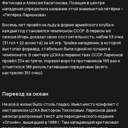
Фетисова и Алексея Касатонова. Позиция в центре
нападения определила название этой знаменитой пятёрки –
«Пятёрка Ларионова».
Восемь лет провёл на льду в форме армейского клуба и
каждый год становился чемпионом СССР. В первом же
сезоне Игорь доказал свою состоятельность, набив 53 очка
(31 гол + 22 ассиста) за 46 игр. Тройка нападения, в которой
выступал форвард, стабильно была одной из лучших в
чемпионате. В свитере ЦСКА в первенствах СССР Ларионов
провёл 334 встречи, поразил ворота противников 165 раз и
отметился 186 результативными передачами (всего
настрелял 351 очко).
Переезд за океан
Не всё в жизни было столь гладко. Имел место конфликт с
наставником ЦСКА Виктором Тихоновым. Ларионов даже
написал разгромный текст для периодического издания
«Огонёк», вышедший в 1988 г. Там нападающий критиковал