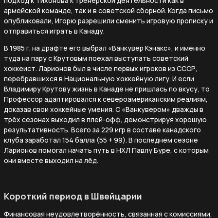
подход к Тихонова к тренерской деятельности как в
армейской команде, так и в советской сборной. Когда письмо
опубликовали, Игорю разрешили сменить игровую прописку и
отправиться играть в Канаду.
В 1985 г. на драфте его выбрал «Ванкувер Кэнакс», и именно
туда на пару с Крутовым поехал выступать советский
хоккеист. Ларионов был в числе первых игроков из СССР,
перебравшихся в Национальную хоккейную лигу. И если
Владимиру Крутову жизнь в Канаде не пришлась по вкусу, то
Профессор адаптировался к североамериканским реалиям,
доказав свои хоккейные умения. С «Ванкувером» дважды в
трёх сезонах выходил в плей-офф, демонстрируя хорошую
результативность. Всего за 229 игр в составе канадского
клуба заработал 154 балла (55 + 99). В последнем сезоне
Ларионов помогал начать путь в НХЛ Павлу Буре, с которым
они вместе выходил на лёд.
Короткий период в Швейцарии
Финансовая неудовлетворённость, связанная с комиссиями,