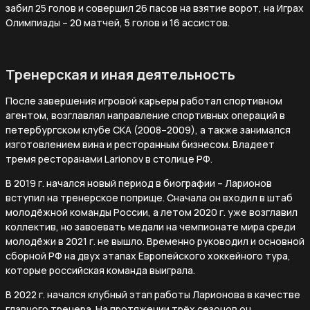
забил 25 голов и совершил 26 пасов на взятие ворот, на Играх
Олимпиады – 20 матчей, 5 голов и 16 ассистов.
Тренерская и иная деятельность
После завершения игровой карьеры работал спортивном
агентом, возглавлял направление спортивных операций в
петербургском клубе СКА (2008–2009), а также занимался
изготовлением вина и ресторанным бизнесом. Владеет
тремя ресторанами Larionov в столице РФ.
В 2019 г. начался новый период в биографии – Ларионов
вступил на тренерское поприще. Сначала он входил в штаб
молодёжной команды России, а летом 2020 г. уже возглавил
коллектив, но завоевать медали на чемпионате мира среди
молодёжи в 2021 г. не вышло. Временно руководил и основной
сборной РФ на двух этапах Европейского хоккейного тура,
которые российская команда выиграла.
В 2022 г. начался клубный этап работы Ларионова в качестве
главного тренера. На протяжении трёх сезонов он