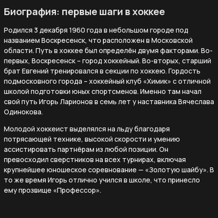
Биография: первые шаги в хоккее
Родился 3 декабря 1960 года в небольшом городе под
названием Воскресенск, что расположен в Московской
области. Путь в хоккее был определён двумя факторами. Во-
первых, Воскресенск – город хоккейный. Во-вторых, старший
брат Евгений тренировался в секции по хоккею. Гордость
подмосковного города – хоккейный клуб «Химик» с отличной
школой подготовки юных спортсменов. Именно там начал
свой путь Игорь Ларионов в семь лет у наставника Вячеслава
Одинокова.
Молодой хоккеист выделялся на льду благодаря
потрясающей технике, высокой скорости и умению
ассистировать партнёрам из любой позиции. Он
превосходил сверстников на всех турнирах, включая
крупнейшее юношеское соревнование — «Золотую шайбу». В
то же время Игорь отлично учился в школе, что принесло
ему прозвище «Профессор».