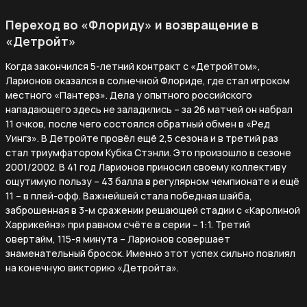
Переход во «Флориду» и возвращение в
«Детройт»
Когда закончился 5-летний контракт с «Детройтом»,
Ларионов оказался в солнечной Флориде, где стал игроком
местного «Пантерз». Дела у опытного российского
нападающего здесь не заладились – за 26 матчей он набрал
11 очков, после чего состоялся обратный обмен в «Ред
Уингз». В Детройте провёл ещё 2,5 сезона и в третий раз
стал триумфатором Кубка Стэнли. Это произошло в сезоне
2001/2002. В 41 год Ларионов приносил своему коллективу
ощутимую пользу – 43 балла в регулярном чемпионате и ещё
11 – в плей-офф. Важнейшей стала победная шайба,
заброшенная в 3-м сражении решающей стадии с «Каролиной
Харрикейнз» при равном счёте в серии – 1:1. Третий
овертайм, 115-я минута – Ларионов совершает
знаменательный бросок. Именно этот успех сильно повлиял
на конечную викторию «Детройта».