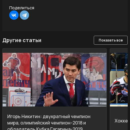
Поделиться
Другие статьи
Показать все
Игорь Никитин: двукратный чемпион
Хокке
мира, олимпийский чемпион-2018 и
обладатель Кубка Гагарина-2019