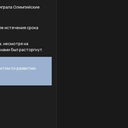
ыиграла Олимпийские
ле истечения срока
а, несмотря на
нами был расторгнут.
антом по развитию