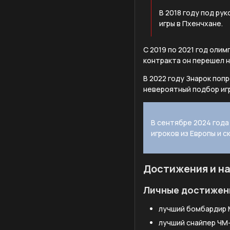
В 2018 году под ру
игры в Пхенчхане.
С 2019 по 2021 год оли
контракта он перешел 
В 2022 году Знарок попр
невероятный подбор игр
В сентябре 2024 года
игроков из Европы и 
Достижения и н
Личные достижен
лучший бомбардир 
лучший снайпер ЧМ-