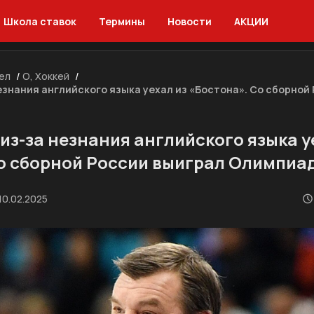
Школа ставок
Термины
Новости
АКЦИИ
ел
/
О, Хоккей
/
езнания английского языка уехал из «Бостона». Со сборной
из-за незнания английского языка у
о сборной России выиграл Олимпиад
10.02.2025