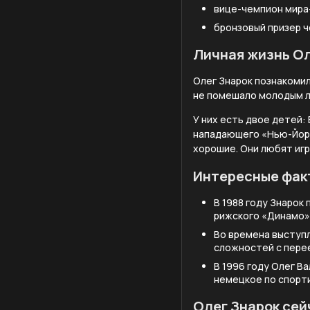
вице-чемпион мира
бронзовый призер ч
Личная жизнь Ол
Олег Знарок познакомил
не помешало молодым лю
У них есть двое детей:
нападающего «Нью-Йорк
хорошие. Они любят игр
Интересные фак
В 1988 году Знарок
рижского «Динамо»
Во времена выступл
сложностей с перее
В 1996 году Олег В
немецкое по спорт
Олег Знарок сей