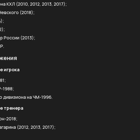
а КХЛ (2010, 2012, 2013, 2017);
евского (2018);
);
2);
 России (2013);
Р.
жения
е игрока
81;
-1988;
 дивизиона на ЧМ-1996.
е тренера
он-2018;
гарина (2012, 2013, 2017);
;