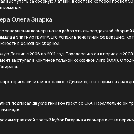
ал выступать за сборную Латвии, в составе которой провел 50
й команды.
ера Олега Знарка
ле завершения карьеры начал работать с молодежной сборной 
вышла в элитную группу. Его успехи впечатлили федерацию, ко
лжность в основной сборной.
ую Латвии с 2006 по 2011 год. Параллельно он в период с 2008 
мент выступал в Континентальной хоккейной лиге (КХЛ). С по
Гагарина.
 Знарка пригласили в московское «Динамо», с которым он дважд
алист подписал двухлетний контракт со СКА. Параллельно он 
Олимпиаде.
рок выиграл свой третий Кубок Гагарина в карьере и стал перв