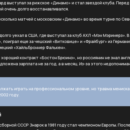
вард выступал за рижское «Динамо» и стал звездой клуба. Пере
й очень долго восстанавливался.
несколько матчей с московским «Динамо» во время турне по Се
адолго уехал в США, где выступал за клуб АХЛ «Мэн Мэринерз». 
, поиграл еще за чешский «Витковице» и «Фрайбург» из Германи
мецкий «Хайльброннер Фалькен».
 хороший контракт «Бостон Брюинз», но россиянин не знал англ
дложена зарплата не за год, а в месяц. Из-за этого недопониман
лжать играть на профессиональном уровне, но травма мениска
2002 году.
й
борной СССР Знарок в 1981 году стал чемпионом Европы. Посл