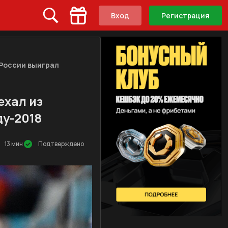
Вход
Регистрация
 России выиграл
ехал из
у-2018
13 мин
Подтверждено