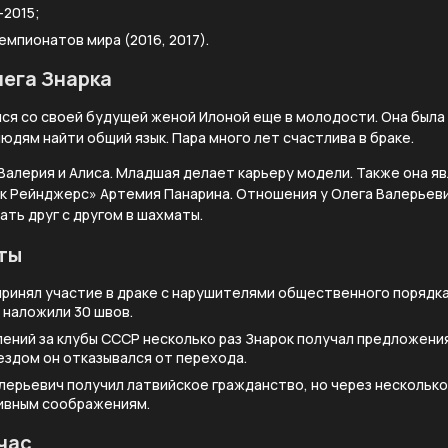
-2015;
емпионатов мира (2016, 2017).
ега Знарка
ся со своей будущей женой Илоной еще в молодости. Она была 
дям найти общий язык. Пара много лет счастлива в браке.
 Валерия и Алиса. Младшая делает карьеру модели. Также она я
 Рейнджерс» Артемия Панарина. Отношения у Олега Валерьеви
ать друг с другом в шахматы.
ты
 принял участие в драке с нарушителями общественного порядка
 наложили 30 швов.
ений за клубы СССР несколько раз Знарок получал предложения 
здом он отказывался от перехода.
алерьевич получил латвийское гражданство, но через несколько
ивным соображениям.
час