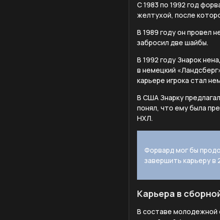
С 1983 по 1992 год фор
желтухой, после которо
В 1989 году он провел 
забросил две шайбы.
В 1992 году Знарок нен
в немецкий «Ландсберг»
карьере игрока стал не
В США Знарку предлагал
понял, что ему была пре
НХЛ.
Форвард мог бы продо
завершить карьеру в 
Карьера в сборно
В составе молодежной с