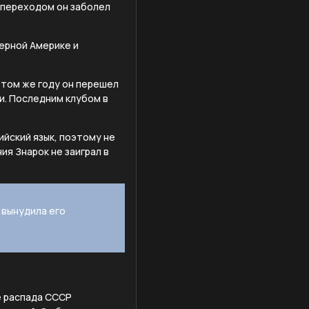
д переходом он заболел
верной Америке и
В том же году он перешел
и. Последним клубом в
ийский язык, поэтому не
ия Знарок не заиграл в
 вынудила его
е распада СССР