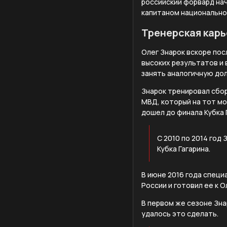
российский форвард нач
капитаном национально
Тренерская карь
Олег Знарок вскоре пос
высоких результатов и 
занять аналогичную до
Знарок тренировал сборн
МВД, который на тот мо
дошел до финала Кубка 
С 2010 по 2014 год
Кубка Гагарина.
В июне 2016 года специ
России и готовил ее к 
В первом же сезоне Зна
удалось это сделать.