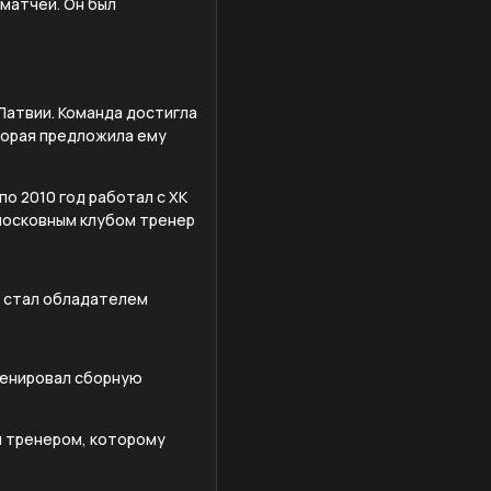
 матчей. Он был
Латвии. Команда достигла
торая предложила ему
по 2010 год работал с ХК
дмосковным клубом тренер
ы стал обладателем
тренировал сборную
ым тренером, которому