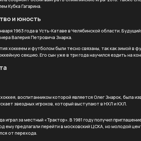
ем Кубка Гагарина.
тво и юность
января 1963 года в Усть-Катаве в Челябинской области. Будущий
нера Валерия Петровича Знарка.
тия хоккеем и футболом были тесно связаны, так как зимой в ф
ккейную секцию. Его сын уже в три года научился ездить на кон
та
хоккея, воспитанником которой является Олег Знарок, была изв
ускает звездных игроков, который выступают в НХЛ и КХЛ.
года играл за местный «Трактор». В 1981 году получил приглаше
иод ему предлагали перейти в московский ЦСКА, но молодой це
лся от перехода.