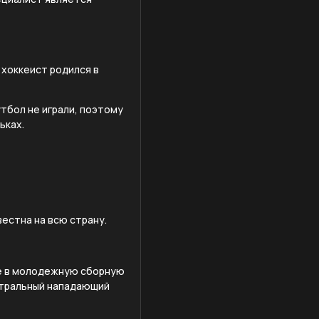
 хоккеист родился в
утбол не играли, поэтому
ьках.
естна на всю страну.
ние в молодежную сборную
нтральный нападающий