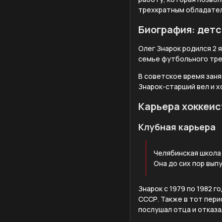
трехкратным обладател
Биография: детс
Олег Знарок родился 2 
семье футбольного тре
В советское время заня
Знарок-старший вел и хо
Карьера хоккеис
Клубная карьера
Челябинская школа 
Она до сих пор вып
Знарок с 1979 по 1982 
СССР. Также в тот пер
послушал отца и отказа