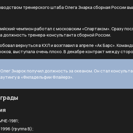
ководством тренерского штаба Олега Знарка сборная России в
мпийский чемпион работал с московским «Спартаком». Сразу пос
на должность тренера-консультанта сборной России.
обовал вернуться в КХЛ и возглавил в апреле «Ак Барс». Команд
оков, выступала очень плохо. В декабре контракт между сторо
 Олег Знарок получил должность за океаном. Он стал консульт
скаутингу в «Филадельфии Флайерз».
аграды
ия
МЧЕ-1981;
1996 (группа B);