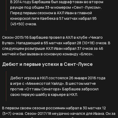
В 2014 году Барбашев был задрафтован во втором
раунде под общим 33-м номером «Сент-Луисом».
Перед первым сезоном в АХЛ Иван в главной
юниорской лиге Квебека в 57 матчах набрал 95
(45+50) очков.
Сезон-2015/16 Барбашев провел в АХЛ в клубе «Чикаго
Вулвз». Нападающий в 65 матчах набрал 28 (10+18) очков. В
следующем розыгрыше АХЛ Иван набрал 37 очков за 46
матчей и был вызван в основную команду «Блюз».
Дебют и первые успехи в Сент-Луисе
Дебют игрока в НХЛ состоялся 26 января 2016 года
в игре с «Миннесотой Уайлд». В шестом матче
против «Оттавы Сенаторз» Барбашев забросил
свою первую шайбу в карьере в НХЛ.
В первом своем сезоне россиянин набрал в 30 матчах 12
(5+7) очков. Сезон-2017/18 неудачно начался для Ивана. Он за