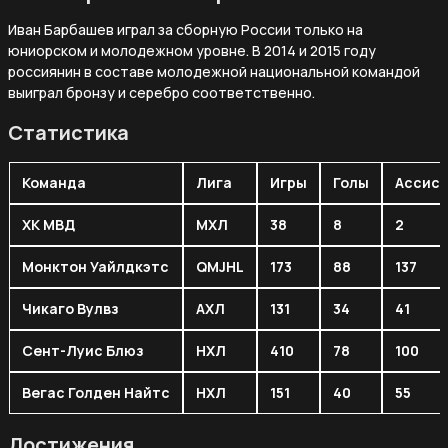
Иван Барбашев играл за сборную России только на
юниорском и молодежном уровне. В 2014 и 2015 году
россиянин в составе молодежной национальной командой
выиграл бронзу и серебро соответственно.
Статистика
Команда
Лига
Игры
Голы
Ассис
ХК МВД
МХЛ
38
8
2
Монктон Уайлдкэтс
QMJHL
173
88
137
Чикаго Вулвз
АХЛ
131
34
41
Сент-Луис Блюз
НХЛ
410
78
100
Вегас Голден Найтс
НХЛ
151
40
55
Достижения