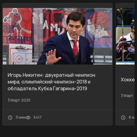
Игорь Никитин: двукратный чемпион
Хокке
мира, олимпийский чемпион-2018 и
обладатель Кубка Гагарина-2019
3 Март 
3 Март 2025
11 мин
5417
8 ми