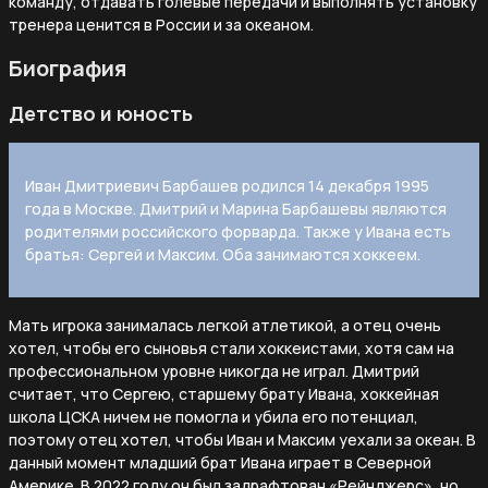
команду, отдавать голевые передачи и выполнять установку
тренера ценится в России и за океаном.
Биография
Детство и юность
Иван Дмитриевич Барбашев родился 14 декабря 1995
года в Москве. Дмитрий и Марина Барбашевы являются
родителями российского форварда. Также у Ивана есть
братья: Сергей и Максим. Оба занимаются хоккеем.
Мать игрока занималась легкой атлетикой, а отец очень
хотел, чтобы его сыновья стали хоккеистами, хотя сам на
профессиональном уровне никогда не играл. Дмитрий
считает, что Сергею, старшему брату Ивана, хоккейная
школа ЦСКА ничем не помогла и убила его потенциал,
поэтому отец хотел, чтобы Иван и Максим уехали за океан. В
данный момент младший брат Ивана играет в Северной
Америке. В 2022 году он был задрафтован «Рейнджерс», но