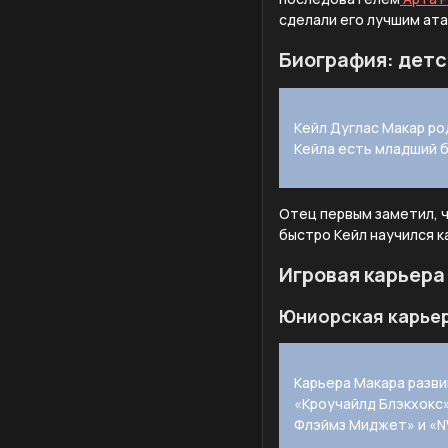
сделали его лучшим ат
Биография: детс
Кейл Дуглас Макар род
Кейла есть младший б
Отец первым заметил, ч
быстро Кейл научился к
Игровая карьера
Юниорская карье
Карьера Макара разви
«Кроучайлд Блэкхокс»
Флэймз Миджет» и «NW