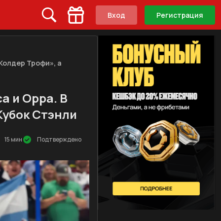
Вход
Регистрация
Колдер Трофи», а
а и Орра. В
 Кубок Стэнли
15 мин
Подтверждено