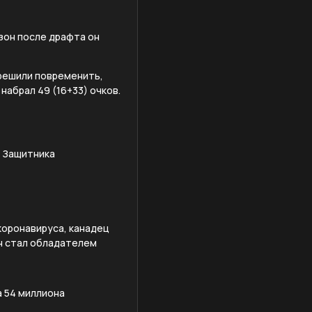
зон после драфта он
 решили повременить,
набрал 49 (16+33) очков.
. Защитника
коронавируса, канадец
он стал обладателем
а 54 миллиона