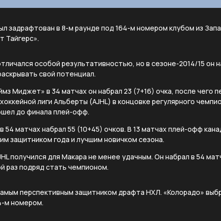
был задрафтован в 8-м раунде под 164-м номером клубом из Зап
т Тайгерс».
отличался особой результативностью, но в сезоне-2014/15 он 
раскрывать свой потенциал.
ймз Миджет» в 34 матчах он набрал 23 (7+16) очка, после чего 
хоккейной лиги Альберты (AJHL) в концовке регулярного чемпио
ошел до финала плей-офф.
в 54 матчах набрал 55 (10+45) очков. В 13 матчах плей-офф кан
чшим защитником года и лучшим новичком сезона.
L получился для Макара не менее удачным. Он набрал в 54 матч
й раз подряд стать чемпионом.
 самым перспективным защитником драфта НХЛ. «Колорадо» выбр
4-м номером.