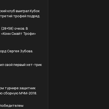
кий клуб выиграл Кубок
 третий трофей подряд.
(28+58) очков. В
ал «Конн Смайт Трофи»
корд Сергея Зубова.
мил свой первый хет-трик
том турнире защитник
кую сборную МЧМ-2018.
л победителем