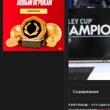
Содержание
Кейл Макар – это один 
последователем
Арта 