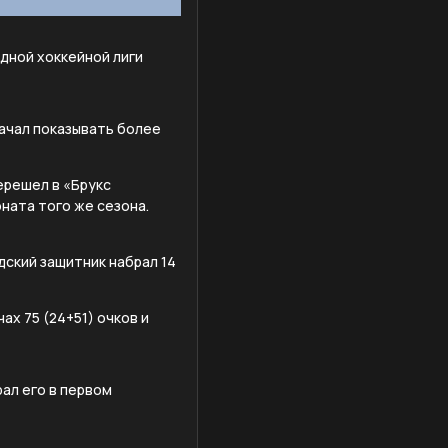
адной хоккейной лиги
начал показывать более
перешел в «Брукс
ната того же сезона.
адский защитник набрал 14
ах 75 (24+51) очков и
ал его в первом