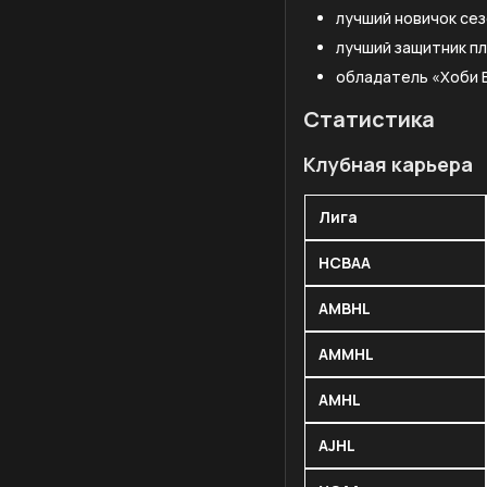
лучший новичок сезо
лучший защитник пл
обладатель «Хоби Б
Статистика
Клубная карьера
Лига
HCBAA
AMBHL
AMMHL
AMHL
AJHL