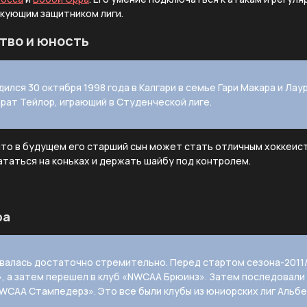
акующим защитником лиги.
тво и юность
ился 30 октября 1998 года в Калгари в семье Гари Макара и Лау
рат Тейлор, играющий в Студенческой лиге.
то в будущем его старший сын может стать отличным хоккеисто
ататься на коньках и держать шайбу под контролем.
ра
валась достаточно стремительно. Перед стартом сезона-2011/
, а затем перешел в клуб «NWCAA Брюинз». Затем последовали
CAA Стампедерз». Это все были клубы из юниорских лиг Альбе