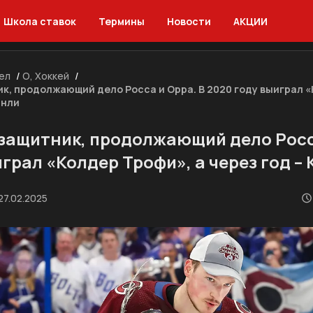
Школа ставок
Термины
Новости
АКЦИИ
ел
/
О, Хоккей
/
ик, продолжающий дело Росса и Орра. В 2020 году выиграл «
энли
 защитник, продолжающий дело Росс
грал «Колдер Трофи», а через год –
27.02.2025