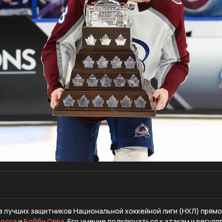
из лучших защитников Национальной хоккейной лиги (НХЛ) прямо
Росса
и
Бобби Орра
. Его умение подключаться к атакам и регуля