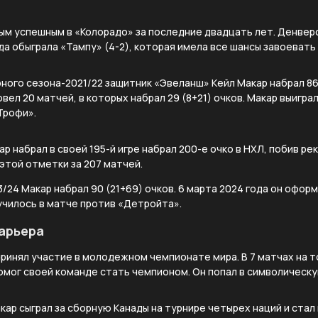
ым успешным в «Колорадо» за последние двадцать лет. Денверс
да обыграла «Тампу» (4-2), которая имела все шансы завоевать
рного сезона-2021/22 защитник «Эвеланш» Кейл Макар набрал 86 
овел 20 матчей, в которых набрал 29 (8+21) очков. Макар выигр
Трофи».
ар набрал в своей 195-й игре набрал 200-е очко в НХЛ, побив ре
этой отметки за 207 матчей.
3/24 Макар набрал 90 (21+69) очков. 6 марта 2024 года он офор
лучилось в матче против «Детройта».
арьера
 принял участие в молодежном чемпионате мира. В 7 матчах на 
 помог своей команде стать чемпионом. Он попал в символичес
акар сыграл за сборную Канады на турнире четырех наций и ста