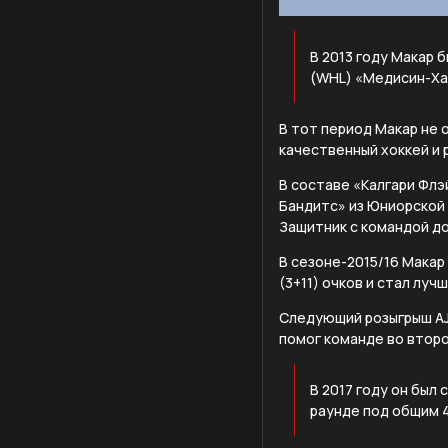
В 2013 году Макар 
(WHL) «Медисин-Ха
В тот период Макар не 
качественный хоккей и 
В составе «Калгари Флэ
Бандитс» из Юниорской 
Защитник с командой д
В сезоне-2015/16 Макар 
(3+11) очков и стал лу
Следующий розыгрыш AJH
помог команде во второ
В 2017 году он был
раунде под общим 