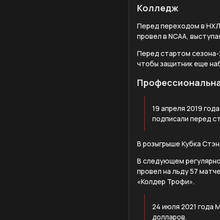
Колледж
Перед переходом в НХЛ
провел в NCAA, выступая
Перед стартом сезона-2
чтобы защитник еще набр
Профессиональна
19 апреля 2019 год
подписали перед с
В розыгрыше Кубка Стэнл
В следующем регулярно
провел на льду 57 матче
«Колдер Трофи».
24 июля 2021 года 
долларов.