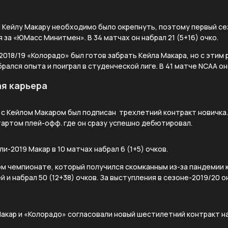
 Кейлу Макару необходимо было окрепнуть, поэтому первый се
 за «ЮМасс Минитмен». В 34 матчах он набрал 21 (5+16) очко.
018/19 «Колорадо» был готов забрать Кейла Макара, но с этим
ался опыта и поиграл в студенческой лиге. В 41 матче NCAA он 
я карьера
а с Кейлом Макаром был подписан трехлетний контракт новичка
тартом плей-офф. где он сразу успешно дебютировал.
и-2019 Макар в 10 матчах набрал 6 (1+5) очков.
м чемпионате, который получился скомканным из-за пандемии 
й и набрал 50 (12+38) очков. За выступления в сезоне-2019/20 
Макар и «Колорадо» согласовали новый шестилетний контракт н