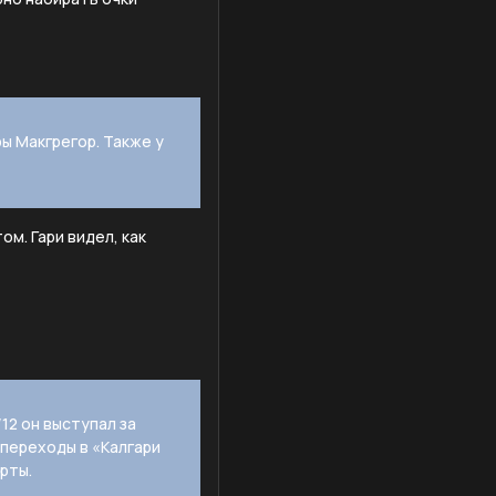
ры Макгрегор. Также у
м. Гари видел, как
12 он выступал за
 переходы в «Калгари
рты.