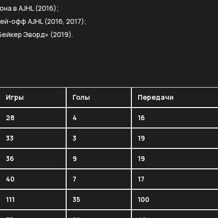
на в AJHL (2016);
ей-офф AJHL (2016, 2017);
ейкер Эворд» (2019).
Игры
Голы
Передачи
28
4
16
33
3
19
36
9
19
40
7
17
111
35
100