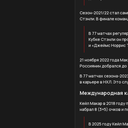
Сезон-2021/22 стал сам
Стэнли. В финале коман
В 77 матчах регуля
Кубке Стэнли он пр
и «Джеймс Норрис 
21 ноября 2022 года Мак
Россиянин добрался до 
В 77 матчах сезона-202
в карьере в НХЛ. Это с
Международная к
Кейл Макар в 2018 году
набрал 8 (3+5) очков и
В 2025 году Кейл М