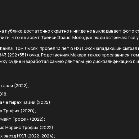
на публике достаточно скрытно и нигде не выкладывает фото с
лить, что ее зовут Трейси Эванс. Молодые люди встречаются у
ейла, Том Лысяк, провел 13 лет в НХЛ. Экс-нападающий сыграл
843 (292+551) очка. Родственник Макара также прославился тем,
жку судье и заработал самую длительную дисквалификацию в и
тэнли (2022);
018;
 четырех наций (2025);
р Трофи» (2020);
майт Трофи» (2022);
с Норрис Трофи» (2022);
х звезд НХЛ (2022–2024);