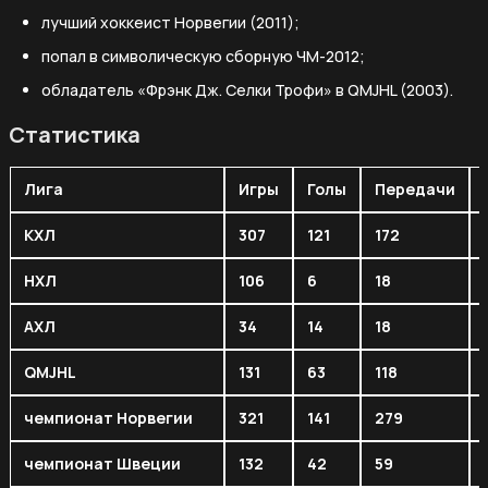
лучший хоккеист Норвегии (2011);
попал в символическую сборную ЧМ-2012;
обладатель «Фрэнк Дж. Селки Трофи» в QMJHL (2003).
Статистика
Лига
Игры
Голы
Передачи
КХЛ
307
121
172
НХЛ
106
6
18
АХЛ
34
14
18
QMJHL
131
63
118
чемпионат Норвегии
321
141
279
чемпионат Швеции
132
42
59