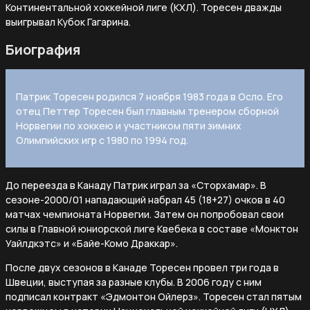
Континентальной хоккейной лиге (КХЛ). Торесен дважды
выигрывал Кубок Гагарина.
Биография
Патрик Торесен родился 7 ноября 1983 года в Осло. Его
отец Петтер Торесен был главным тренером сборной
Норвегии по хоккею и участником пяти зимних
Олимпийских игр с 1980 по 1994 год.
До переезда в Канаду Патрик играл за «Сторхамар». В
сезоне-2000/01 нападающий набрал 45 (18+27) очков в 40
матчах чемпионата Норвегии. Затем он попробовал свои
силы в Главной юниорской лиге Квебека в составе «Монктон
Уайлдкэтс» и «Байе-Комо Драккар».
После двух сезонов в Канаде Торесен провел три года в
Швеции, выступая за разные клубы. В 2006 году с ним
подписал контракт «Эдмонтон Ойлерз». Торесен стал пятым