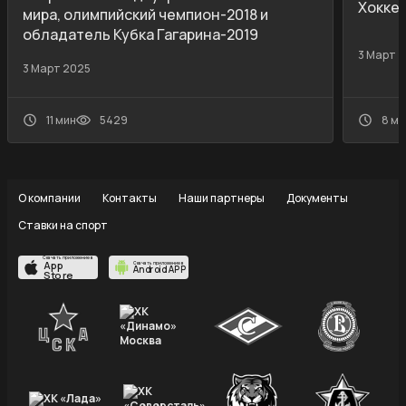
Хокке
мира, олимпийский чемпион-2018 и
обладатель Кубка Гагарина-2019
3 Март 
3 Март 2025
11 мин
5429
8 ми
О компании
Контакты
Наши партнеры
Документы
Ставки на спорт
Скачать приложение в
App
Скачать приложение в
Android APP
Store