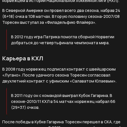
норвежцем в истории Национальной хоккейной лиги (НХЛ).
В Северной Америке он провел всего два сезона, набрав 24
(6+18) очка в 108 матчах. Вторую половину сезона-2007/08
Торесен выступал за «Филадельфию Флайерз».
В 2012 году игра Патрика помогла сборной Норвегии
добраться до четвертьфинала чемпионата мира.
Карьера в КХЛ
В 2008 году норвежец подписал контракт с швейцарским
«Лугано». После удачного сезона Торесен согласовал
двухлетний контракт с уфимским «Салаватом Юлаевым».
В 2011 году он с командой выиграл Кубок Гагарина. В
сезоне-2010/11 КХЛ в 54 матчах норвежец набрал 66
(29+37) очков.
После победы в Кубке Гагарина Торесен перешел в СКА, где