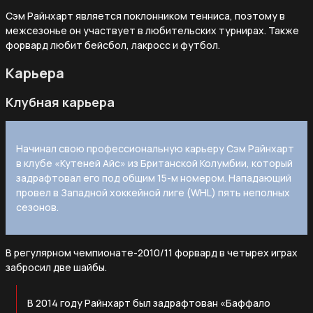
Сэм Райнхарт является поклонником тенниса, поэтому в
межсезонье он участвует в любительских турнирах. Также
форвард любит бейсбол, лакросс и футбол.
Карьера
Клубная карьера
Начинал свою профессиональную карьеру Сэм Райнхарт
в клубе «Кутеней Айс» из Британской Колумбии, который
задрафтовал его под общим 15-м номером. Нападающий
провел в Западной хоккейной лиге (WHL) пять неполных
сезонов.
В регулярном чемпионате-2010/11 форвард в четырех играх
забросил две шайбы.
В 2014 году Райнхарт был задрафтован «Баффало