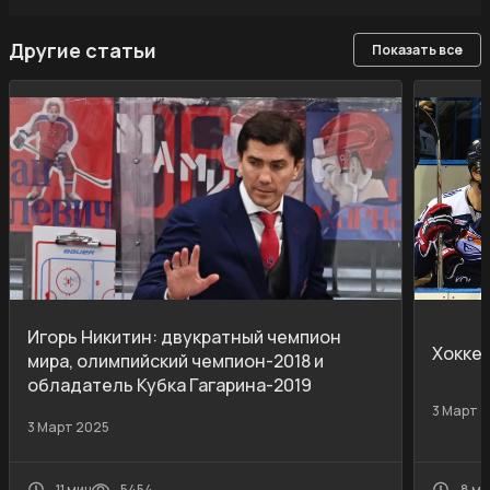
Другие статьи
Показать все
Игорь Никитин: двукратный чемпион
Хокке
мира, олимпийский чемпион-2018 и
обладатель Кубка Гагарина-2019
3 Март 
3 Март 2025
11 мин
5454
8 ми