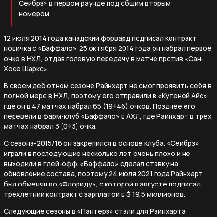
Сейбрз» в первом раунде под общим вторым
номером.
12 июля 2014 года канадский форвард подписал контракт
новичка с «Баффало». 25 октября 2014 года он набрал первое
очко в НХЛ, отдав голевую передачу в матче против «Сан-
Хосе Шаркс».
В своем дебютном сезоне Райнхарт не смог проявить себя в
полной мере в НХЛ, поэтому его отправили в «Кутеней Айс»,
где он в 47 матчах набрал 65 (19+46) очков. Позднее его
перевели в фарм-клуб «Баффало» в АХЛ, где Райнхарт в трех
матчах набрал 3 (0+3) очка.
С сезона-2015/16 он закрепился в основе клуба. «Сейбрз»
играли в последующие несколько лет очень плохо и не
выходили в плей-офф. «Баффало» сделал ставку на
обновление состава, поэтому 24 июля 2021 года Райнхарт
был обменян во «Флориду», с которой в августе подписал
трехлетний контракт с зарплатой в $ 19,5 миллионов.
Следующие сезоны в «Пантерз» стали для Райнхарта