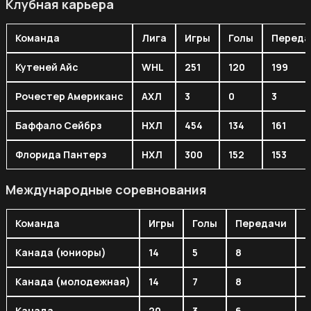
Клубная карьера
Команда
Лига
Игры
Голы
Переда
Кутеней Айс
WHL
251
120
199
Рочестер Американс
АХЛ
3
0
3
Баффало Сейбрз
НХЛ
454
134
161
Флорида Пантерз
НХЛ
300
152
153
Международные соревнования
Команда
Игры
Голы
Передачи
Канада (юниоры)
14
5
8
1
Канада (молодежная)
14
7
8
1
Канада
20
3
6
9