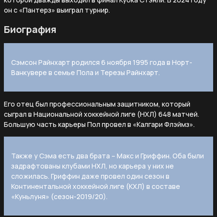
он с «Пантерз» выиграл турнир.
Биография
Сэмсон Райнхарт родился 6 ноября 1995 года в Норт-
Ванкувере в семье Пола и Терезы Райнхарт.
Его отец был профессиональным защитником, который
сыграл в Национальной хоккейной лиге (НХЛ) 648 матчей.
Большую часть карьеры Пол провел в «Калгари Флэймз».
Также у Сэма есть два брата – Макс и Гриффин. Оба были
задрафтованы клубами НХЛ, но карьера у них не
сложилась. Гриффин даже провел один сезон в
Континентальной хоккейной лиге (КХЛ) в составе
«Куньлуня» (сезон-2019/20).