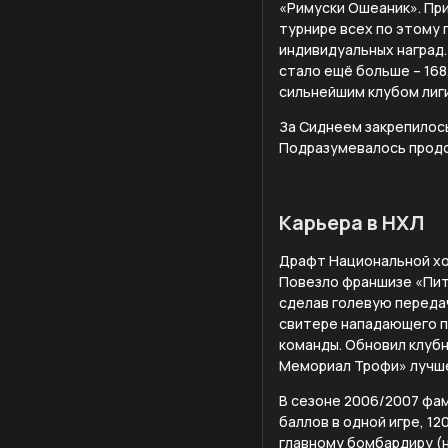
«Римуски Ошеаник». При
турнире всех по этому 
индивидуальных наград.
стало ещё больше – 168
сильнейшим клубом лиги
За Сиднеем закрепилос
Подразумевалось продо
Карьера в НХЛ
Драфт Национальной хо
Повезло франшизе «Питт
сделав голевую передач
свитере нападающего п
команды. Обновил клубн
Мемориал Трофи» лучше
В сезоне 2006/2007 фам
баллов в одной игре, 1
главному бомбардиру (н