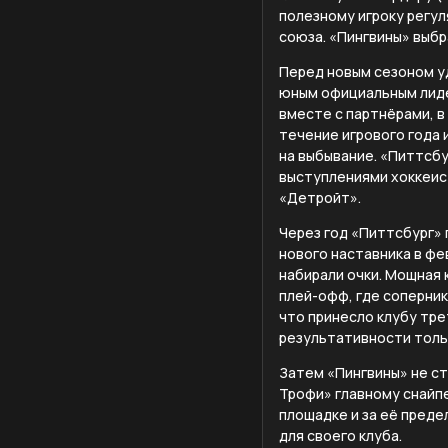
полезному игроку регу
союза. «Пингвины» выбр
Перед новым сезоном уд
юным официальным лидер
вместе с партнёрами, в
течение игрового года 
на выбывание. «Питтсбу
выступлениями хоккеист
«Детройт».
Через год «Питтсбург» 
нового наставника в фе
набирали очки. Мощная 
плей-офф, где соперник
что принесло клубу трет
результативности толь
Затем «Пингвины» не ст
Трофи» главному снайпе
площадке и за её преде
для своего клуба.