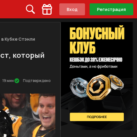
Вход
Регистрация
 в Кубке Стэнли
ст, который
19 мин
Подтверждено