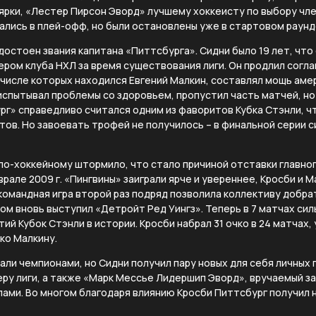
лярки, «Лестер Пирсон Эворд» лучшему хоккеисту по выбору ч
ались в плей-офф, но были остановлены уже в стартовом раунд
остоен звания капитана «Питтсбурга». Сидни было 19 лет, что
ом клуба НХЛ за время существования лиги. Он продлил согла
 числе которых находился Евгений Малкин, составлял мощь аме
испытывал проблемы со здоровьем, пропустил часть матчей, но
рг» справедливо считался одним из фаворитов Кубка Стэнли, 
ов. Но завоевать трофей не получилось – в финальной серии с
по-хоккейному штормило, что стало причиной отставки главно
врале 2009 г. «Пингвины» заиграли ярче и увереннее, Кросби и 
командная игра второй раз подряд позволила коллективу добр
ом вновь выступил «Детройт Ред Уингз». Теперь в 7 матчах сил
ий Кубок Стэнли в истории. Кросби набрал 31 очко в 24 матчах,
ко Малкину.
али чемпионами, но Сидни получил пару новых для себя личных 
ру лиги, а также «Марк Мессье Лидершип Эворд», вручаемый за
лами. Во многом благодаря влиянию Кросби Питтсбург получил