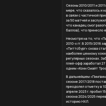
Сезоны 2010/2011 и 201
мере, что сказалось и 
в связи с частичной пр
за 50 матчей и заслужи
что канадец смог разог
баллов), что принесло 
Несмотря на то, что «Пи
2010-х гг. В 2015/2016 з
«Питтсбург» снова ста
наиболее ценному хокке
регулярных сезонах. За
плей-офф заработал 27 
одним «Конн Смайт Тро
В дальнейшем «Пингвина
сезоне 2017/2018 постав
преодолел отметку в 10
апреле 2023 г. пробил 1
сезона 2024/2025 перев
историю НХЛ.