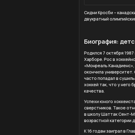
Сидни Кросби – канадск
двукратный олимпийский
Биография: дет
Родился 7 октября 1987
Харборе. Рос в хоккейно
«Монреаль Канадиенс», 
окончила университет. 
часто попадал в сушиль
хоккей так, что у него
качества.
Успехи юного хоккеиста
сверстников. Такое отн
в школу Шаттак Сент-М
возрастной категории до
К 16 годам заиграл в Гл