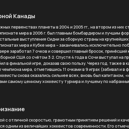
рной Канады
жных первенствах планеты в 2004 и 2005 гг., на втором из них
пионате мира в 2006 г. был главным бомбардиром и лучшим фор
остальные выступления Сидни за сборную страны на крупнейших
пионатах мира и Кубке мира – заканчивались исключительно побе
вере заработал 7 очков и совершил главный бросок, принёсший
борной США со счётом 3:2. Спустя 4 года в Сочи выступал на п
бил в финальной игре, доказав свою пользу. Через год, также в 
чемпиона мира, отметившись 11 очками в 9 играх (забивал и в ф
хоккеисты снова оказались сильнее всех, вновь был капитаном, «
зами самому ценному хоккеисту турнира и лучшему по набранн
ризнание
ой с отличной скоростью, грамотным принятием решений и ка
тся одним из величайших хоккеистов современности. Его отме