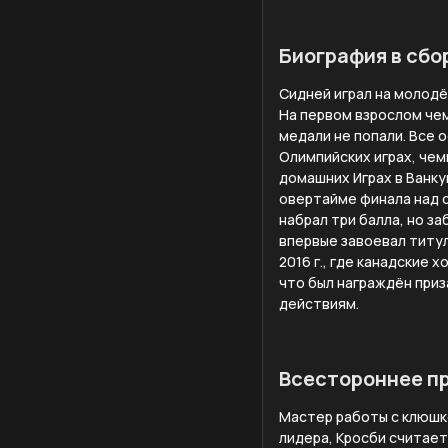
Биография в сбо
Сидней играл на молодё
На первом взрослом чем
медали не попали. Все 
Олимпийских играх, чем
домашних Играх в Ванку
овертайме финала над с
набрал три балла, но за
впервые завоевал титул 
2016 г., где канадские 
что был награждён при
действиям.
Всестороннее п
Мастер работы с клюшк
лидера, Кросби считае