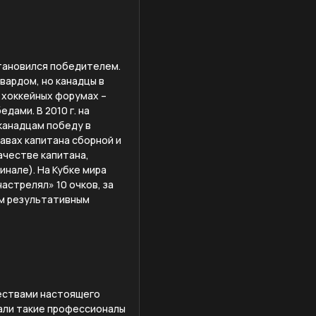
 становился победителем.
вардом, но канадцы в
 хоккейных форумах –
дами. В 2010 г. на
 канадцам победу в
равах капитана сборной и
качестве капитана,
инале). На Кубке мира
настрелял» 10 очков, за
ым результативным
чествами настоящего
чали такие профессионалы