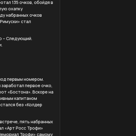
отал 135 очков, обойдя в
лую охапку
оду набранных очков
«Римуски» стал
о – Следующий.
и.
под первым номером.
 заработал первое очко,
рот «Бостона». Вскоре на
тивным капитаном
остался без «Колдер
 встрече, пять набранных
ал «Арт Росс Трофи»
 Мемориал Трофи» самому