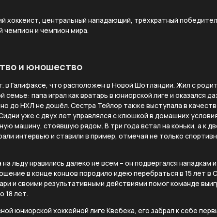
ий хоккеист, центральный нападающий, трёхкратный победител
 чемпион и чемпион мира.
ство и юношество
 г. в Галифаксе, что расположен в Новой Шотландии. Жил с роди
й семье: папа играл как вратарь в юниорской лиге и оказался д
но до НХЛ не дошёл. Сестра Тейлор также выступала в качестве
Сидни уже с двух лет управлялся с клюшкой в домашних условия
ную машину, стоявшую рядом. В три года встал на коньки, а к д
 брали интервью и ставили в пример, отмечая не только спортив
 на льду нравились далеко не всем – он подвергался нападкам 
ошение в конце концов породило идею перебраться в 15 лет в 
ари и своими результативными действиями помог команде выиг
 18 лет.
авной юниорской хоккейной лиге Квебека, его забрал к себе перв