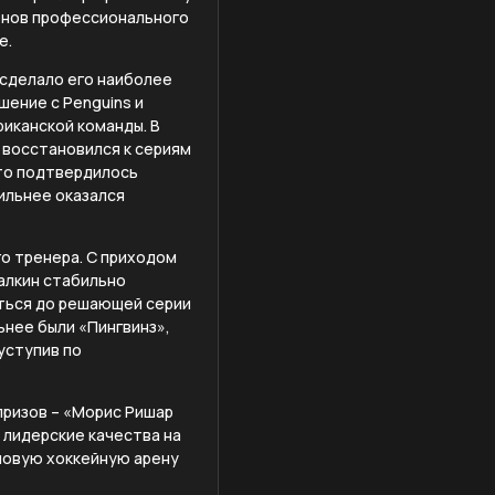
ленов профессионального
е.
 сделало его наиболее
шение с Penguins и
риканской команды. В
 восстановился к сериям
что подтвердилось
ильнее оказался
го тренера. С приходом
Малкин стабильно
аться до решающей серии
ьнее были «Пингвинз»,
 уступив по
призов – «Морис Ришар
 лидерские качества на
 новую хоккейную арену