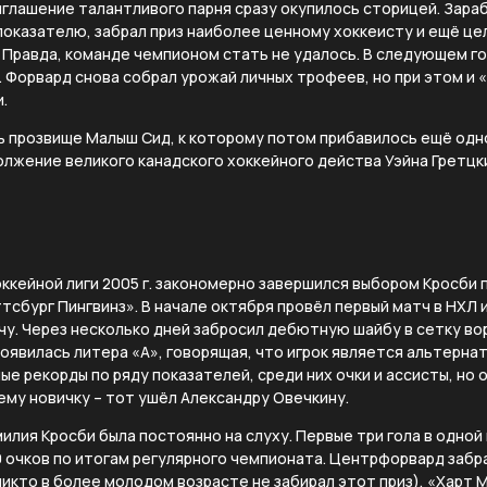
глашение талантливого парня сразу окупилось сторицей. Зараб
показателю, забрал приз наиболее ценному хоккеисту и ещё це
 Правда, команде чемпионом стать не удалось. В следующем г
. Форвард снова собрал урожай личных трофеев, но при этом и 
.
ь прозвище Малыш Сид, к которому потом прибавилось ещё одн
лжение великого канадского хоккейного действа Уэйна Гретцк
ккейной лиги 2005 г. закономерно завершился выбором Кросби 
сбург Пингвинз». В начале октября провёл первый матч в НХЛ и
у. Через несколько дней забросил дебютную шайбу в сетку во
оявилась литера «А», говорящая, что игрок является альтерна
ые рекорды по ряду показателей, среди них очки и ассисты, но 
му новичку – тот ушёл Александру Овечкину.
илия Кросби была постоянно на слуху. Первые три гола в одной
20 очков по итогам регулярного чемпионата. Центрфорвард забр
икто в более молодом возрасте не забирал этот приз), «Харт