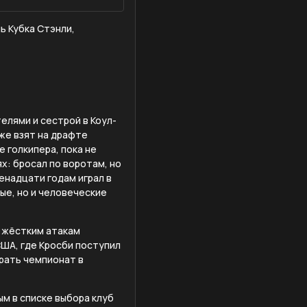
ь Кубка Стэнли,
телями и сестрой в Коул-
аже взят на драфте
 голкипера, пока не
х: бросал по воротам, но
венадцати годам играл в
ные, но и человеческие
и жёстким атакам
США, где Кросби поступил
рать чемпионат в
ым в списке выбора клуб