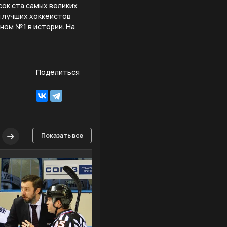
сок ста самых великих
и лучших хоккеистов
ном №1 в истории. На
Поделиться
Показать все