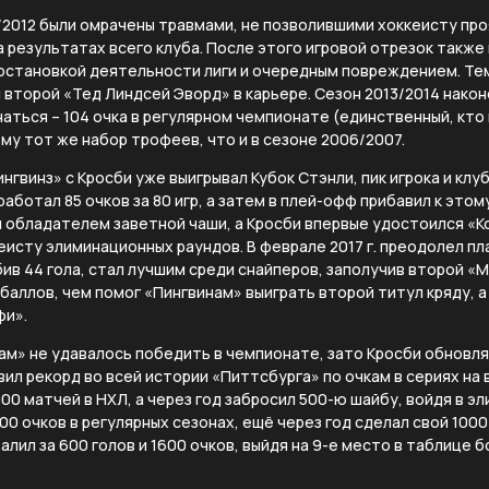
1/2012 были омрачены травмами, не позволившими хоккеисту про
на результатах всего клуба. После этого игровой отрезок такж
иостановкой деятельности лиги и очередным повреждением. Тем
л второй «Тед Линдсей Эворд» в карьере. Сезон 2013/2014 након
наться – 104 очка в регулярном чемпионате (единственный, кто
ему тот же набор трофеев, что и в сезоне 2006/2007.
нгвинз» с Кросби уже выигрывал Кубок Стэнли, пик игрока и кл
аработал 85 очков за 80 игр, а затем в плей-офф прибавил к этом
л обладателем заветной чаши, а Кросби впервые удостоился «
исту элиминационных раундов. В феврале 2017 г. преодолел пла
бив 44 гола, стал лучшим среди снайперов, заполучив второй «
баллов, чем помог «Пингвинам» выиграть второй титул кряду, 
фи».
м» не удавалось победить в чемпионате, зато Кросби обновля
ил рекорд во всей истории «Питтсбурга» по очкам в сериях на в
00 матчей в НХЛ, а через год забросил 500-ю шайбу, войдя в эл
500 очков в регулярных сезонах, ещё через год сделал свой 1000
алил за 600 голов и 1600 очков, выйдя на 9-е место в таблице 