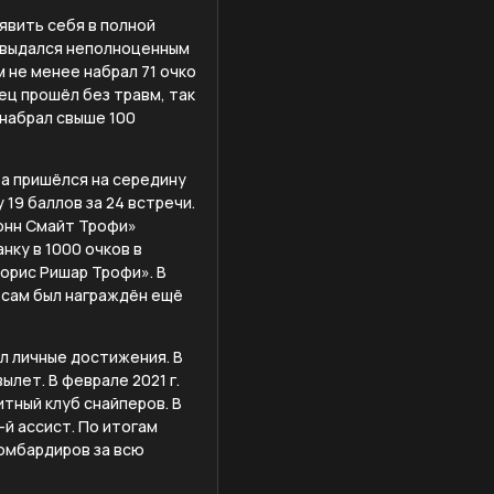
явить себя в полной
е выдался неполноценным
 не менее набрал 71 очко
ец прошёл без травм, так
 набрал свыше 100
уба пришёлся на середину
у 19 баллов за 24 встречи.
Конн Смайт Трофи»
нку в 1000 очков в
Морис Ришар Трофи». В
а сам был награждён ещё
л личные достижения. В
ылет. В феврале 2021 г.
итный клуб снайперов. В
-й ассист. По итогам
бомбардиров за всю