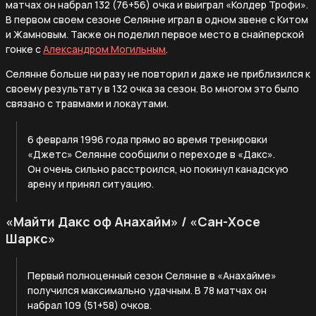
матчах он набрал 132 (76+56) очка и выиграл «Колдер Трофи».
В первом своем сезоне Селянне играл в одном звене с Китом
и Жамновым. Также он поделил первое место в снайперской
гонке с
Александром Могильным
.
Селянне больше ни разу не повторил и даже не приблизился к
своему результату в 132 очка за сезон. Во многом это было
связано с травмами и локаутами.
6 февраля 1996 года прямо во время тренировки
«Джетс» Селянне сообщили о переходе в «Дакс».
Он очень сильно расстроился, но покинул канадскую
арену и принял ситуацию.
«Майти Дакс оф Анахайм» / «Сан-Хосе
Шаркс»
Первый полноценный сезон Селянне в «Анахайме»
получился максимально удачным. В 78 матчах он
набрал 109 (51+58) очков.