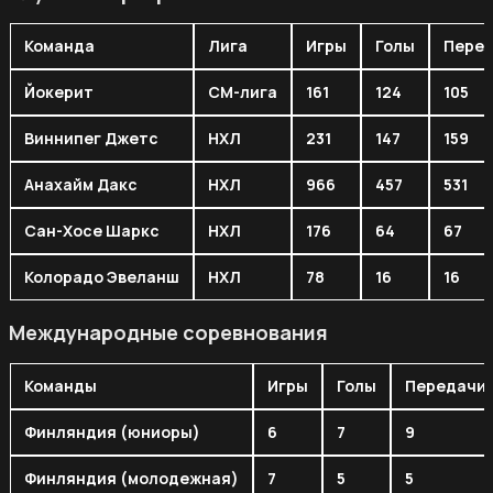
Команда
Лига
Игры
Голы
Пере
Йокерит
СМ-лига
161
124
105
Виннипег Джетс
НХЛ
231
147
159
Анахайм Дакс
НХЛ
966
457
531
Сан-Хосе Шаркс
НХЛ
176
64
67
Колорадо Эвеланш
НХЛ
78
16
16
Международные соревнования
Команды
Игры
Голы
Передачи
Финляндия (юниоры)
6
7
9
Финляндия (молодежная)
7
5
5