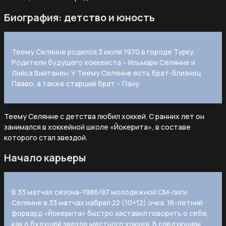
Биография: детство и юность
Теему Селянне родился 3 июля 1970 в городе Турку.
Родители будущего хоккеиста – Ильмари Селянне и
Лийса Вийтанен. У Теему Селянне есть брат-близнец
Пааво, а также старший брат – Пану.
Теему Селянне с детства любил хоккей. С ранних лет он
занимался в хоккейной школе «Йокерита», в составе
которого стал звездой.
Начало карьеры
В 33 матчах сезона-1986/87 молодежной СМ-лиги
Селянне в 33 матчах набрал 22 (10+12) очка. 16-летний
форвард «Йокерита» быстро заставил говорить о себе,
как о будущей звезде местного хоккея. В следующем