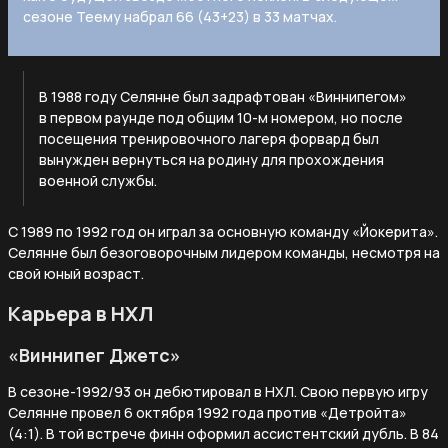
сезоне Теему набрал 66 (43+23) в 33 матчах.
В 1988 году Селянне был задрафтован «Виннипегом»
в первом раунде под общим 10-м номером, но после
посещения тренировочного лагеря форвард был
вынужден вернуться на родину для прохождения
военной службы.
С 1989 по 1992 год он играл за основную команду «Йокерита».
Селянне был безоговорочным лидером команды, несмотря на
свой юный возраст.
Карьера в НХЛ
«Виннипег Джетс»
В сезоне-1992/93 он дебютировал в НХЛ. Свою первую игру
Селянне провел 6 октября 1992 года против «Детройта»
(4:1). В той встрече финн оформил ассистентский дубль. В 84