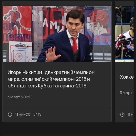
Игорь Никитин: двукратный чемпион
Хокке
мира, олимпийский чемпион-2018 и
обладатель Кубка Гагарина-2019
3 Март 
3 Март 2025
11 мин
5419
8 ми