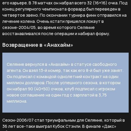
его карьере. В 78 матчах он набрал всего 32 (16+16) очка. Под
конец регулярного чемпионата форвард был переведен в
четвертое звено. По окончании турнира финн отправился на
лечение колена. Очень кстати пришелся локаут в
сезоне-2004/05, во время которого Селянне
восстанавливался после операции и набирал форму.
Возвращение в «Анахайм»
Селянне вернулся в «Анахайм» в статусе свободного
агента. Он взял 13-й номер, так как его 8-й был уже занят.
Он подписал с командой однолетний контракт на один
миллион долларов. После успешного сезона, в котором
он набрал 90 (40+50) очков, клуб подписал с игроком
новое соглашение на один год с зарплатой в 3,75
миллиона.
Сезон-2006/07 стал триумфальным для Селянне, который в
36 лет все-таки выиграл Кубок Стэнли. В финале «Дакс»