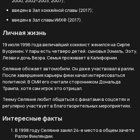
2000, 2002–2003, 2007);
введен в Зал хоккейной славы (2017);
введен в Зал славы ИИХФ (2017).
Личная жизнь
19 июля 1996 года величайший хоккеист женился на Сирпе
Вуоринен. У пары есть четверо детей: сыновья Ээмиль, Ээту,
Леэви и дочь Веэра. Семья проживает в Калифорнии.
Селянне обожает автомобили. Он даже участвовал в ралли.
После завершения карьеры финн начал интересоваться
политикой. В СМИ его считали сторонником Дональда
Трампа, хотя сам игрок это отрицал.
Теему Селянне любит общаться с фанатами в соцсетях и
регулярно участвует в благотворительных мероприятиях.
Интересные факты
В 1998 году Селянне занял 24-е место в общем зачете
Ралли Финляндии.