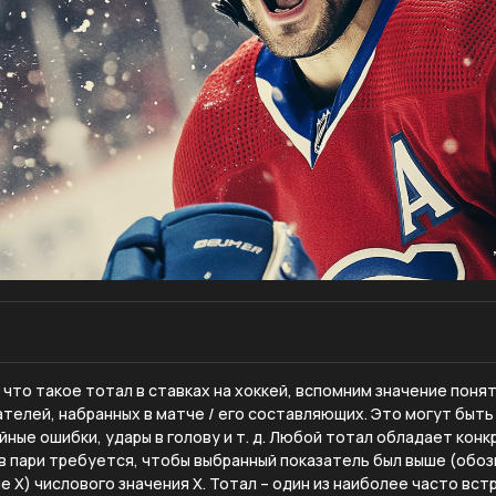
что такое тотал в ставках на хоккей, вспомним значение понят
телей, набранных в матче / его составляющих. Это могут быть
йные ошибки, удары в голову и т. д. Любой тотал обладает кон
в пари требуется, чтобы выбранный показатель был выше (обоз
ше Х) числового значения Х. Тотал – один из наиболее часто в