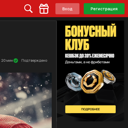
Вход
Регистрация
20 мин
Подтверждено