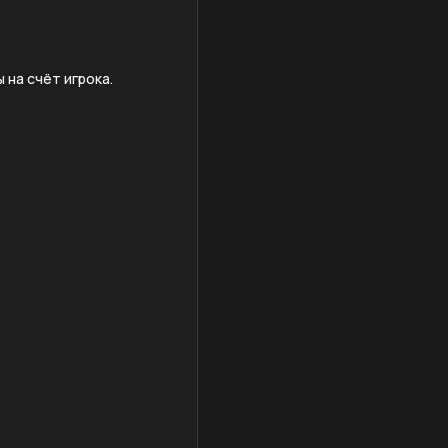
 на счёт игрока.