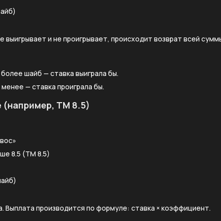
шайб)
не выигрывает и не проигрывает, происходит возврат всей суммы
 более шайб — ставка выиграла бы.
 менее — ставка проиграла бы.
 (например, ТМ 8.5)
авос»
е 8.5 (ТМ 8.5)
шайб)
ала. Выплата производится по формуле: ставка × коэффициент.