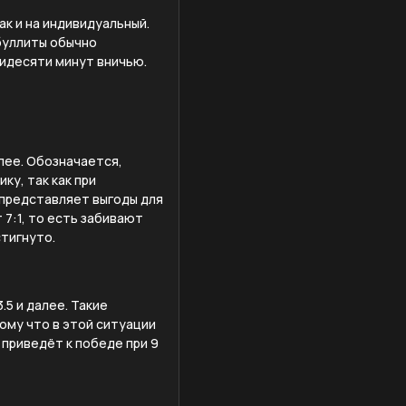
к и на индивидуальный.
буллиты обычно
тидесяти минут вничью.
алее. Обозначается,
ку, так как при
 представляет выгоды для
 7:1, то есть забивают
стигнуто.
3.5 и далее. Такие
ому что в этой ситуации
» приведёт к победе при 9