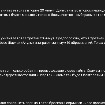
 учитывается за вторые 20 минут. Допустим, во втором перио
ятом» будет меньше 2 голов в большинстве – выбираем тотал м
учитывается за третьи 20 минут. Предположим, что в третьей
Хосе Шаркс» «Акулы» выиграют минимум 19 вбрасываний. Тогда с
ваться только события, произошедшие в овертайме. Скажем, п
риод противостояния «Спарта» – «Комета» будет безголевым, 
жно совершить пари на тотал бросков в серии или число промах