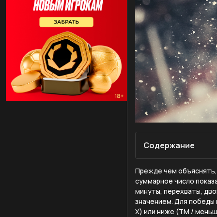
Содержание
Прежде чем объяснять, 
суммарное число показа
минуты, перехваты, дво
значением. Для победы 
Х) или ниже (ТМ / мень