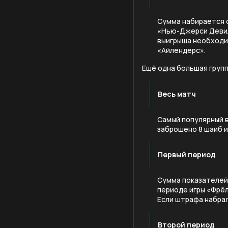
Сумма набирается о
«Нью-Джерси Девилз
выигрыша необходим
«Айлендерс».
Ещё одна большая групп
Весь матч
Самый популярный в
заброшено 8 шайб и
Первый период
Сумма показателей 
периоде игры «Фрёл
Если штрафа набрал
Второй период