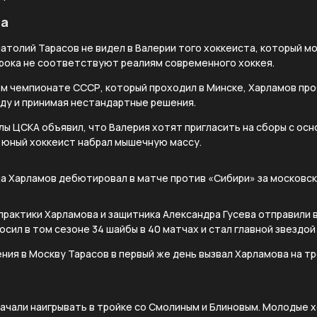
та
атолий Тарасов не видел в Валерии того хоккеиста, который мо
грока не соответствуют реалиям современного хоккея.
ом чемпионате СССР, который проходил в Минске, Харламов про
нду и принимая нестандартные решения.
ы ЦСКА объявил, что Валерия хотят пригласить на сборы с осн
 юный хоккеист набрал мышечную массу.
да Харламов дебютировал в матче против «Сибири» за московск
практики Харламова и защитника Александра Гусева отправили 
осил в том сезоне 34 шайбы в 40 матчах и стал главной звездой
ния в Москву Тарасов в первый же день вызвал Харламова на тр
начали наигрывать в тройке со Смолиным и Блиновым. Молодые 