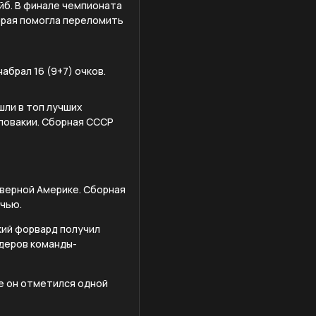
йб. В финале чемпионата
орая помогла переломить
абрал 16 (9+7) очков.
шли в топ лучших
ловакии. Сборная СССР
еверной Америке. Сборная
ичью.
кий форвард получил
идеров команды-
ге он отметился одной