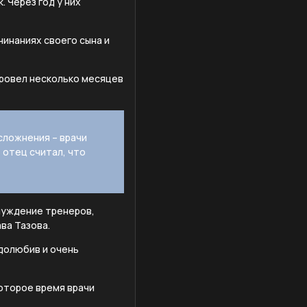
 Через год у них
чинаниях своего сына и
провел несколько месяцев
сложнения – врачи
 отец считал, что
блуждение тренеров,
ава Тазова.
удолюбив и очень
оторое время врачи