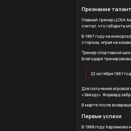
Признание талан
Главный тренер ЦСКА Ан
считал, что габариты и
В 1967 году на юниорск
стороны, играя на кома
Тренер спортивной школ
Благодаря тренировкам
22 октября 1967 го
Для получения игровой 
«Звезду». Форвард забр
В марте после возвраще
Первые успехи
В 1968 году Харламова 