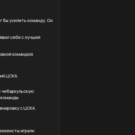
г бы усилить команду. Он
явил себя с лучшей
овной командой.
ий ЦСКА.
в чебаркульскую
 команды.
енировку с ЦСКА.
хоккеисты играли