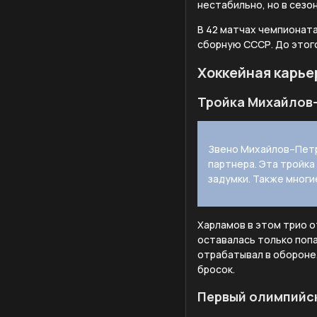
нестабильно, но в сезо
В 42 матчах чемпионата
сборную СССР. До этог
Хоккейная карье
Тройка Михайлов
Звено Михайлов–Петр
партнера. Эта тройка 
задумки. Также многи
Харламов в этом трио о
оставалась только попа
отрабатывал в обороне.
бросок.
Первый олимпийс