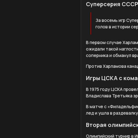
Суперсерия СССР 
За восемь игр Супе
голов в истории се
В первом случае Харла
ожидали такой наглости
соперника и обманул вр
Против Харламова канад
Игры ЦСКА с кома
В 1975 году ЦСКА провел
Владислава Третьяка з
В матче с «Филадельфие
лед и ушла в раздевалку
Вторая олимпийс
Олимпийский турнир в И