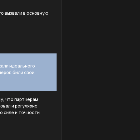
го вызвали в основную
кали идеального
енеров были свои
му, что партнерам
овал и регулярно
о силе и точности