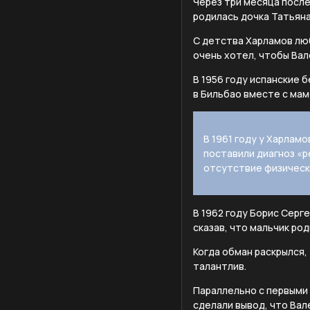
Через три месяца после
родилась дочка Татьяна
С детства Харламов люб
очень хотел, чтобы Вал
В 1956 году испанские 
в Бильбао вместе с мам
В 1961 году у Харлам
поставили диагноз «р
отсутствие физически
В 1962 году Борис Серг
сказав, что мальчик род
Когда обман раскрылся,
талантлив.
Параллельно с первыми
сделали вывод, что Вал