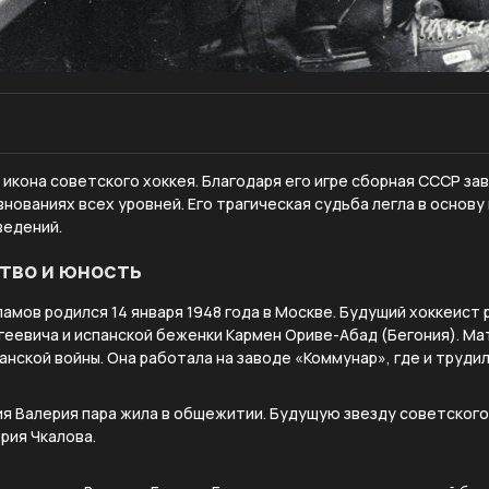
 икона советского хоккея. Благодаря его игре сборная СССР з
внованиях всех уровней. Его трагическая судьба легла в основ
ведений.
тво и юность
амов родился 14 января 1948 года в Москве. Будущий хоккеист 
еевича и испанской беженки Кармен Ориве-Абад (Бегония). Мат
анской войны. Она работала на заводе «Коммунар», где и трудил
я Валерия пара жила в общежитии. Будущую звезду советского 
рия Чкалова.