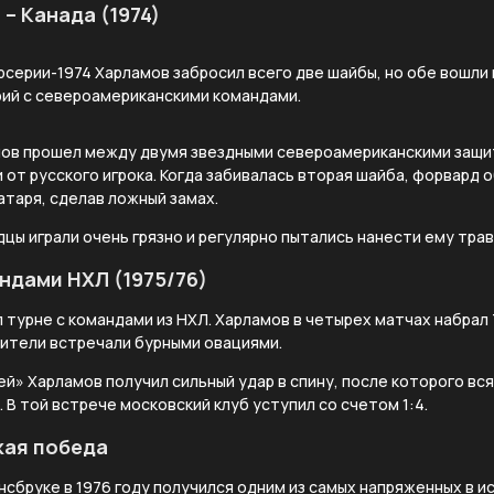
– Канада (1974)
рсерии-1974 Харламов забросил всего две шайбы, но обе вошли 
рий с североамериканскими командами.
мов прошел между двумя звездными североамериканскими защи
 от русского игрока. Когда забивалась вторая шайба, форвард
атаря, сделав ложный замах.
цы играли очень грязно и регулярно пытались нанести ему трав
ндами НХЛ (1975/76)
 турне с командами из НХЛ. Харламов в четырех матчах набрал 7 
рители встречали бурными овациями.
й» Харламов получил сильный удар в спину, после которого вс
. В той встрече московский клуб уступил со счетом 1:4.
кая победа
нсбруке в 1976 году получился одним из самых напряженных в и