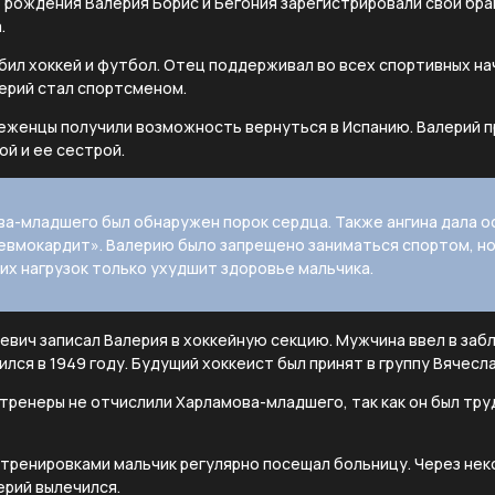
 рождения Валерия Борис и Бегония зарегистрировали свой брак.
.
ил хоккей и футбол. Отец поддерживал во всех спортивных на
ерий стал спортсменом.
беженцы получили возможность вернуться в Испанию. Валерий 
ой и ее сестрой.
ова-младшего был обнаружен порок сердца. Также ангина дала о
евмокардит». Валерию было запрещено заниматься спортом, но
х нагрузок только ухудшит здоровье мальчика.
еевич записал Валерия в хоккейную секцию. Мужчина ввел в за
ился в 1949 году. Будущий хоккеист был принят в группу Вячесл
 тренеры не отчислили Харламова-младшего, так как он был тр
 тренировками мальчик регулярно посещал больницу. Через нек
ерий вылечился.