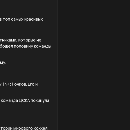
в топ самых красивых
тниками, которые не
 обошел половину команды
му.
(4+3) очков. Его и
я команда ЦСКА покинула
стории мирового хоккея.