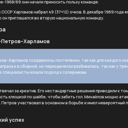
не-1968/69 они начали приносить пользу команде.
 СССР Харламов набрал 49 (37+12) очков. В декабре 1969 года е
о он приглашался во вторую национальную команду.
ра
–Петров–Харламов
ов–Харламов создавалось постепенно, так как для каждого ис
играла и в сборной, но периодически разбивалась, так как у тр
е специалисты искали подход к соперникам.
твечал за креатив. Его нестандартные решения приводили к то
сть клюшкой по шайбе, чтобы забить гол. Михайлов мощно атак
 Петров участвовал в основном в борьбе и имел невероятный п
кий успех