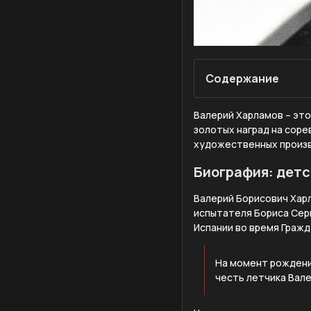
Содержание
Валерий Харламов – это
золотых наград на соре
художественных произ
Биография: детс
Валерий Борисович Харл
испытателя Бориса Серг
Испании во время Гражд
На момент рождени
честь летчика Вале