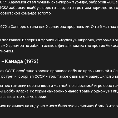
/71 Харламов стал лучшим снайпером турнира, забросив 40 ша
ЦСКА забросил шайбу в ворота шведов в третьем периоде, кот
 советской команде золото.
972 в Саппоро стали для Харламова прорывными. Он в 6 матчах н
 поставили Валерия в тройку к Викулову и Фирсову, которые во
Сам Харламов не забил только в финальном матче против Чехос
пионом.
– Канада (1972)
ная СССР особенно хорошо проявила себя во время матчей в С
 встречи, сборная СССР – три, также один матч завершился вн
а протяжении первых шести матчей, но в седьмой игре советс
гры Бобби Кларка, который намеренно нанес травму одному из л
сь в шестом матче серии.
ов появился на льду, но у него была очень сильная боль. В ито