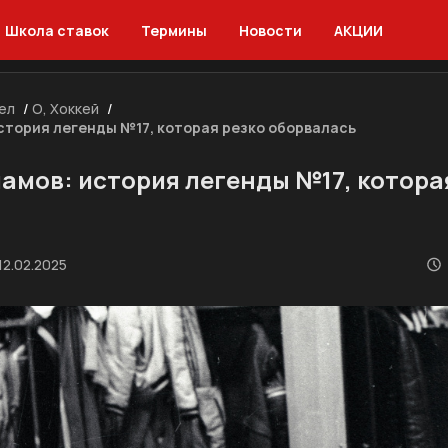
Школа ставок
Термины
Новости
АКЦИИ
ел
/
О, Хоккей
/
стория легенды №17, которая резко оборвалась
амов: история легенды №17, котора
12.02.2025