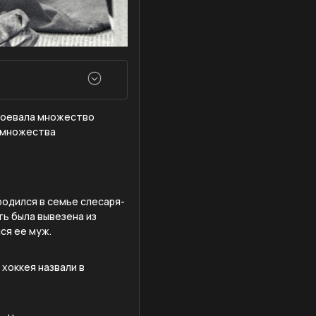
авоевала множество
у множества
родился в семье слесаря-
ь была вывезена из
ся ее муж.
хоккея назвали в