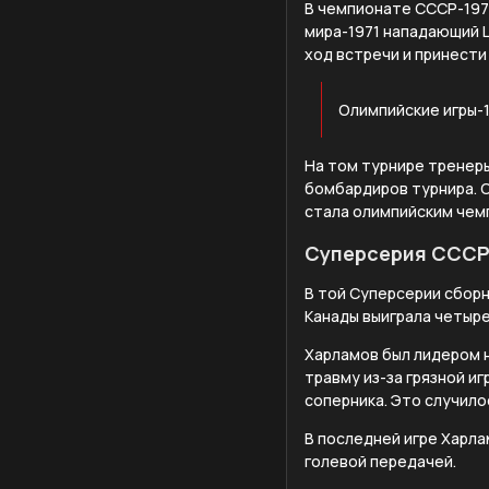
В чемпионате СССР-1970
мира-1971 нападающий 
ход встречи и принести
Олимпийские игры-1
На том турнире тренеры
бомбардиров турнира. 
стала олимпийским чем
Суперсерия СССР 
В той Суперсерии сбор
Канады выиграла четыре
Харламов был лидером н
травму из-за грязной и
соперника. Это случило
В последней игре Харлам
голевой передачей.