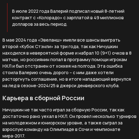
В июле 2022 года Валерий подписал новый 8-летний
контракт с «Колорадо» с зарплатой в 49 миллионов
долларов за весь период.
В мае 2024 года «Эвеланш» имели все шансы выиграть
второй «Кубок Стэнли» за три года, так как Ничушкин
находился в невероятной форме и набрал 10 (9+1) очков в 8
матчах, но россиянин попал в программу помощи игрокам
НХЛ и был отстранен от хоккея на полгода. Эта ошибка
стоила Валерию очень дорого – с ним даже хотели
расторгнуть соглашение, но в итоге нападающий вернулся
на лед в сезоне-2024/25 в джерси денверского клуба.
Карьера в сборной России
Ничушкин не так часто играл за сборную России, так как
достаточно рано уехал в НХЛ. Он провел несколько турниров
на молодежном и юниорском уровне, а также сыграл за
взрослую команду на Олимпиаде в Сочи и чемпионате
мира-2017.