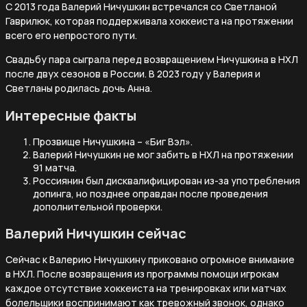
С 2013 года Валерий Ничушкин встречался со Светланой
Гаврилюк, которая поддерживала хоккеиста на протяжении
всего его непростого пути.
Свадьбу пара сыграла перед возвращением Ничушкина в НХЛ
после двух сезонов в России. В 2023 году у Валерия и
Светланы родилась дочь Анна.
Интересные факты
Прозвище Ничушкина – «Биг Вэл».
Валерий Ничушкин не мог забить в НХЛ на протяжении
91 матча.
Россиянин был дисквалифицирован из-за употребления
допинга, но позднее оправдан после проведения
дополнительной проверки.
Валерий Ничушкин сейчас
Сейчас к Валерию Ничушкину приковано огромное внимание
в НХЛ. После возвращения из программы помощи игрокам
каждое отсутствие хоккеиста на тренировках или матчах
болельщики воспринимают как тревожный звонок, однако