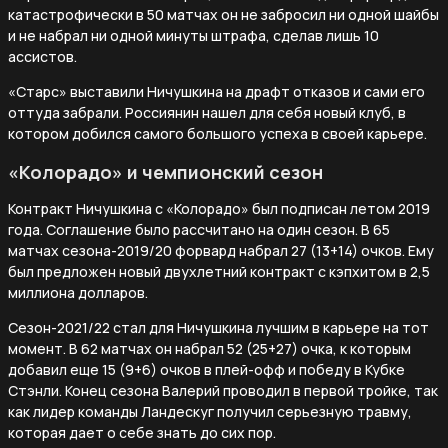
катастрофически в 50 матчах он не забросил ни одной шайбы
и не набрал ни одной минуты штрафа, сделав лишь 10
ассистов.
«Старс» выставили Ничушкина на драфт отказов и сами его
оттуда забрали. Россиянин нашел для себя новый клуб, в
котором добился самого большого успеха в своей карьере.
«Колорадо» и чемпионский сезон
Контракт Ничушкина с «Колорадо» был подписан летом 2019
года. Соглашение было рассчитано на один сезон. В 65
матчах сезона-2019/20 форвард набрал 27 (13+14) очков. Ему
был предложен новый двухлетний контракт с кэпхитом в 2,5
миллиона долларов.
Сезон-2021/22 стал для Ничушкина лучшим в карьере на тот
момент. В 62 матчах он набрал 52 (25+27) очка, к которым
добавил еще 15 (9+6) очков в плей-офф и победу в Кубке
Стэнли. Конец сезона Валерий проводил в первой тройке, так
как лидер команды Ландескуг получил серьезную травму,
которая дает о себе знать до сих пор.