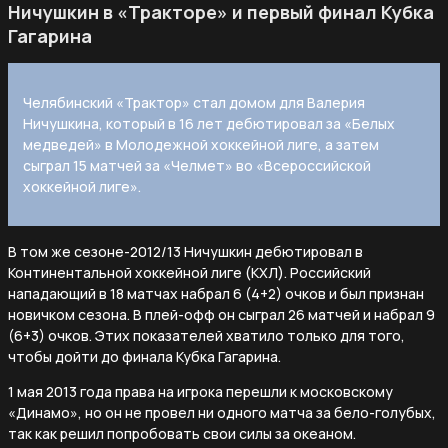
Ничушкин в «Тракторе» и первый финал Кубка
Гагарина
Челябинский «Трактор» стал домом для Валерия
Ничушкина, который в 16 лет дебютировал за «Белых
медведей» в Молодежной хоккейной лиге, а затем
сыграл 15 матчей за «Челмет» во «Всероссийской
хоккейной лиге».
В том же сезоне-2012/13 Ничушкин дебютировал в
Континентальной хоккейной лиге (КХЛ). Российский
нападающий в 18 матчах набрал 6 (4+2) очков и был признан
новичком сезона. В плей-офф он сыграл 26 матчей и набрал 9
(6+3) очков. Этих показателей хватило только для того,
чтобы дойти до финала Кубка Гагарина.
1 мая 2013 года права на игрока перешли к московскому
«Динамо», но он не провел ни одного матча за бело-голубых,
так как решил попробовать свои силы за океаном.