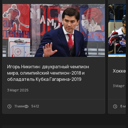
Игорь Никитин: двукратный чемпион
Хокке
мира, олимпийский чемпион-2018 и
обладатель Кубка Гагарина-2019
3 Март 
3 Март 2025
11 мин
5412
8 ми