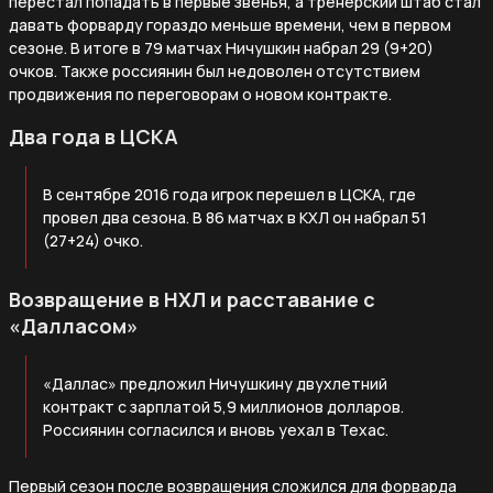
перестал попадать в первые звенья, а тренерский штаб стал
давать форварду гораздо меньше времени, чем в первом
сезоне. В итоге в 79 матчах Ничушкин набрал 29 (9+20)
очков. Также россиянин был недоволен отсутствием
продвижения по переговорам о новом контракте.
Два года в ЦСКА
В сентябре 2016 года игрок перешел в ЦСКА, где
провел два сезона. В 86 матчах в КХЛ он набрал 51
(27+24) очко.
Возвращение в НХЛ и расставание с
«Далласом»
«Даллас» предложил Ничушкину двухлетний
контракт с зарплатой 5,9 миллионов долларов.
Россиянин согласился и вновь уехал в Техас.
Первый сезон после возвращения сложился для форварда