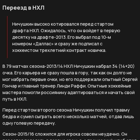
Переезд в НХЛ
Ничушкин высоко котировался перед стартом
драфта НХЛ. Ожидалось, что он войдет в первую
десятку на драфте-2013. Его выбрал под 10-м
номером «Даллас» и сразу же подписал с
хоккеистом трехлетний контракт новичка.
В 79 матчах сезона-2013/14 НХЛ Ничушкин набрал 34 (14+20)
очка. Его карьера не сразу пошла в гору, так как он долго не
мог набрать первые очки, но его поддержали опытный Сергей
Гончар и главный тренер Линди Раффи. Опытные хоккейные
мастера помогли россиянину адаптироваться и начать свой
путь в НХЛ.
Перед стартом второго сезона Ничушкин получил травму
бедра и сумел сыграть всего несколько матчей, отдав лишь
одну голевую передачу.
Сезон-2015/16 сложился для игрока совсем неудачно. Он