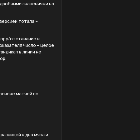
 с дробными значениями на
 версией тотала –
фору/отставание в
показателя число – целое
огандикап в линии не
ор.
 основе матчей по
разницей в два мяча и