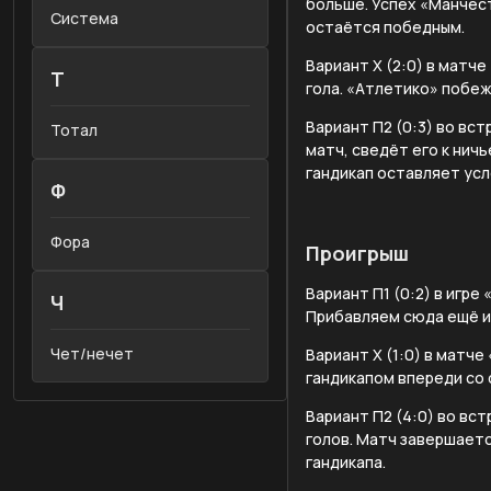
больше. Успех «Манчест
Система
остаётся победным.
Вариант Х (2:0) в матче
Т
гола. «Атлетико» побежд
Вариант П2 (0:3) во вс
Тотал
матч, сведёт его к ничь
гандикап оставляет усл
Ф
Фора
Проигрыш
Вариант П1 (0:2) в игре
Ч
Прибавляем сюда ещё и 
Чет/нечет
Вариант Х (1:0) в матч
гандикапом впереди со 
Вариант П2 (4:0) во вс
голов. Матч завершаетс
гандикапа.