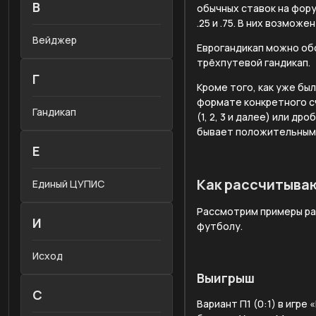
В
обычных ставок на фору,
.25 и .75. В них возмож
Вейджер
Еврогандикап можно обо
трёхпутевой гандикап.
Г
Кроме того, как уже бы
формате конкретного счё
Гандикап
(1, 2, 3 и далее) или др
бывает положительным и
Е
Как рассчитываю
Единый ЦУПИС
Рассмотрим примеры рас
И
футболу.
Исход
Выигрыш
С
Вариант П1 (0:1) в игре