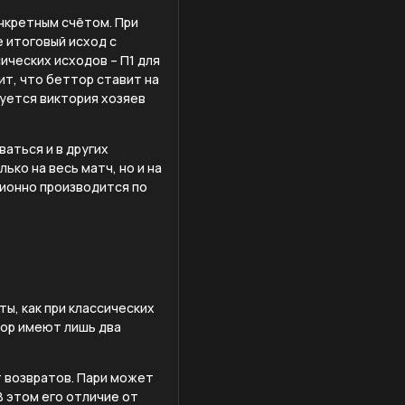
онкретным счётом. При
е итоговый исход с
ических исходов – П1 для
чит, что беттор ставит на
буется виктория хозяев
аться и в других
ько на весь матч, но и на
ционно производится по
ы, как при классических
фор имеют лишь два
 возвратов. Пари может
В этом его отличие от