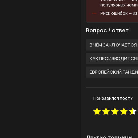
популярных чем
Риск ошибок — и
Вопрос / ответ
В ЧЁМ ЗАКЛЮЧАЕТСЯ
КАК ПРОИЗВОДИТСЯ 
ЕВРОПЕЙСКИЙ ГАНДИК
Понравился пост?
Другие термины