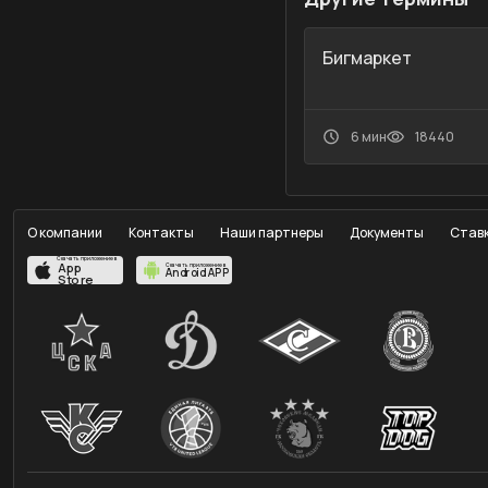
Бигмаркет
6 мин
18440
О компании
Контакты
Наши партнеры
Документы
Ставк
Скачать приложение в
App
Скачать приложение в
Android APP
Store