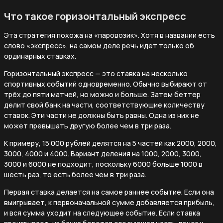
Что такое горизонтальный экспресс
Эта стратегия похожа на «паровозик». Хотя в названии есть
слово «экспресс», на самом деле речь идет только об
ординарных ставках.
Горизонтальный экспресс — это ставка на несколько
спортивных событий одновременно. Обычно выбирают от
трёх до пяти матчей, но можно и больше. Затем беттер
делит свой банк на части, соответствующие количеству
ставок. Эти части не должны быть равны. Одна из них не
может превышать другую более чем в три раза.
К примеру, 15 000 рублей делятся на 5 частей как 2000, 2000,
3000, 4000 и 4000. Вариант деления на 1000, 2000, 3000,
3000 и 6000 не подходит, поскольку 6000 больше 1000 в
шесть раз, то есть более чем в три раза.
Первая ставка делается на самое раннее событие. Если она
выигрывает, к первоначальной сумме добавляется прибыль,
и вся сумма уходит на следующее событие. Если ставка