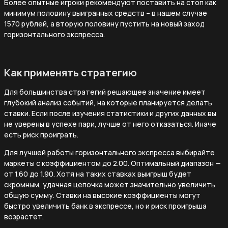
Более опытные игроки рекомендуют поставить на стоп как
минимум половину выигранных средств – в нашем случае
1570 рублей, а вторую половину пустить на новый заход
горизонтального экспресса.
Как применять стратегию
Для большинства стратегий решающее значение имеет
глубокий анализ событий, на которые планируется делать
ставки. Если после изучения статистики и других данных вы
не уверены в успехе пари, лучше от него отказаться. Иначе
есть риск проиграть.
Для лучшей работы горизонтального экспресса выбирайте
маркеты с коэффициентом до 2.00. Оптимальный диапазон —
от 1.60 до 1.90. Хотя на таких ставках выигрыш будет
скромным, удачная цепочка может значительно увеличить
общую сумму. Ставки на высокие коэффициенты могут
быстро увеличить банк в экспрессе, но и риск проигрыша
возрастет.