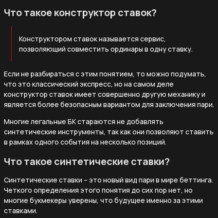
Что такое конструктор ставок?
Конструктором ставок называется сервис,
позволяющий совместить ординары в одну ставку.
Если не разбираться с этим понятием, то можно подумать,
что это классический экспресс, но на самом деле
конструктор ставок имеет совершенно другую механику и
является более безопасным вариантом для заключения пари.
Многие легальные БК стараются не добавлять
синтетические инструменты, так как они позволяют ставить
в рамках одного события на несколько позиций.
Что такое синтетические ставки?
Синтетические ставки – это новый вид пари в мире беттинга.
Четкого определения этого понятия до сих пор нет, но
многие букмекеры уверены, что будущее именно за этими
ставками.