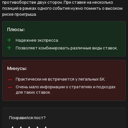
противоборстве двух сторон. При ставке на несколько
позиций в рамках одного события нужно помнить о высоком
риске проигрыша.
Плюсы:
Надежнее экспресса.
Позволяет комбинировать различные виды ставок.
Минусы:
Практически не встречается у легальных БК.
Очень мало информации о стратегиях и подходах
для таких ставок.
Понравился пост?