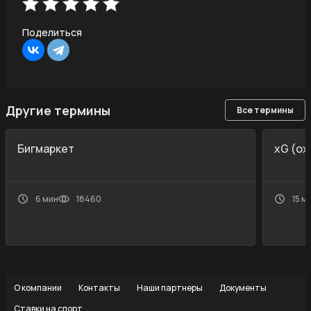
Поделиться
Другие термины
Все термины
Бигмаркет
xG (о
6 мин
18460
15 м
О компании
Контакты
Наши партнеры
Документы
Ставки на спорт