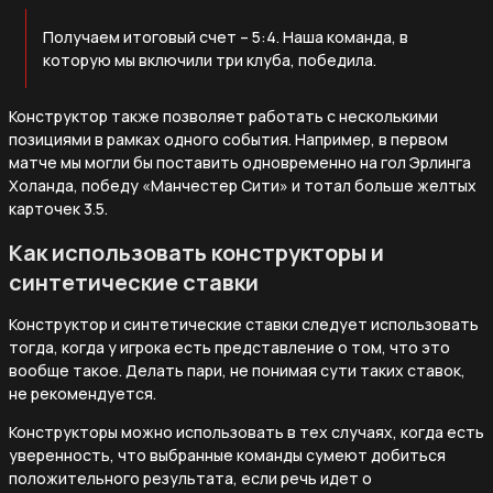
Получаем итоговый счет – 5:4. Наша команда, в
которую мы включили три клуба, победила.
Конструктор также позволяет работать с несколькими
позициями в рамках одного события. Например, в первом
матче мы могли бы поставить одновременно на гол Эрлинга
Холанда, победу «Манчестер Сити» и тотал больше желтых
карточек 3.5.
Как использовать конструкторы и
синтетические ставки
Конструктор и синтетические ставки следует использовать
тогда, когда у игрока есть представление о том, что это
вообще такое. Делать пари, не понимая сути таких ставок,
не рекомендуется.
Конструкторы можно использовать в тех случаях, когда есть
уверенность, что выбранные команды сумеют добиться
положительного результата, если речь идет о