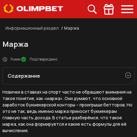
Информационный раздел
/
Маржа
Маржа
11 мин
Подтверждено
Содержание
Новички в ставках на спорт часто не обращают внимания на
такое понятие, как «маржа». Они думают, что основной
заработок букмекерской конторы – проигрыши бетторов. Но
это не так, ведь именно маржа приносит букмекерам
главную часть дохода. В статье разберёмся, что такое
маржа, как она формируется и какие есть формулы для её
вычисления.