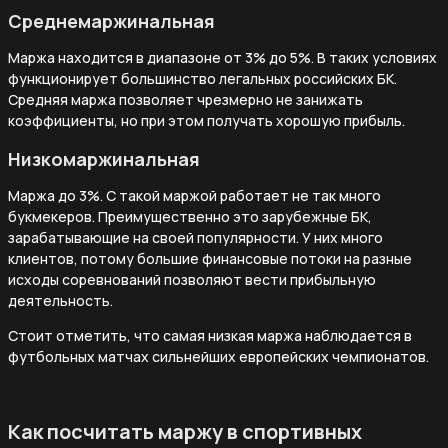
Среднемаржинальная
Маржа находится в диапазоне от 3% до 5%. В таких условиях
функционирует большинство легальных российских БК.
Средняя маржа позволяет чрезмерно не занижать
коэффициенты, но при этом получать хорошую прибыль.
Низкомаржинальная
Маржа до 3%. С такой маржой работает не так много
букмекеров. Преимущественно это зарубежные БК,
зарабатывающие на своей популярности. У них много
клиентов, потому большие финансовые потоки на разные
исходы соревнований позволяют вести прибыльную
деятельность.
Стоит отметить, что самая низкая маржа наблюдается в
футбольных матчах сильнейших европейских чемпионатов.
Как посчитать маржу в спортивных