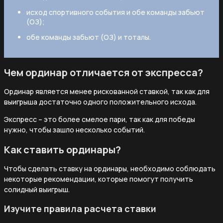
исход спортивного события и обе команды забьют
(ОЗ);
обе команды забьют (ОЗ) и тоталы.
Чем ординар отличается от экспресса?
Ординар является менее рискованной ставкой, так как для
выигрыша достаточно одного положительного исхода.
Экспресс – это более смелое пари, так как для победы
нужно, чтобы зашло несколько событий.
Как ставить ординары?
Чтобы сделать ставку на ординары, необходимо соблюдать
некоторые рекомендации, которые помогут получить
солидный выигрыш.
Изучите правила расчета ставки