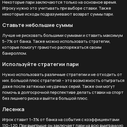
Некоторые пари заключаются только на основное время.
Игроку нужно это учитывать при выборе ставки. Также
некоторые исходы подразумевают возврат суммы пари.
Ставьте небольшие суммы
Лучше не рисковать большими суммами и ставить максимум
5–7% от банка. Также можно использовать стратегии,
которые помогут грамотно распоряжаться своим
банкроллом.
Используйте стратегии пари
Нужно использовать различные стратегии и не отходить от
них. Большой плюс стратегий – это возможность отыграться
даже после затяжных неудачных серий. Также они могут
помочь в долгосрочной перспективе делать ставки на спорт
без лишнего риска и выйти в большой плюс.
Лесенка
Игрок ставит 1–3% от банка на события с коэффициентами
1.10–1.20. При выигрыше он заключает пари на всю выигранную