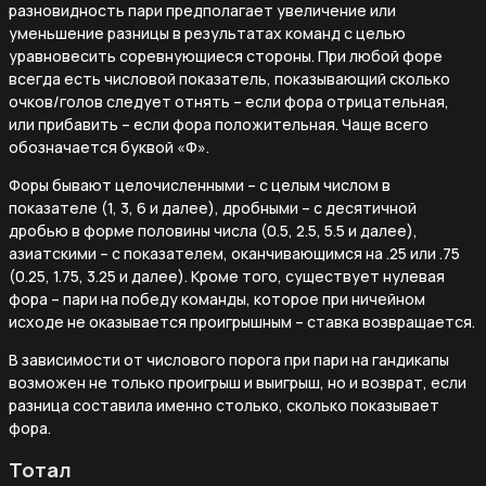
разновидность пари предполагает увеличение или
уменьшение разницы в результатах команд с целью
уравновесить соревнующиеся стороны. При любой форе
всегда есть числовой показатель, показывающий сколько
очков/голов следует отнять – если фора отрицательная,
или прибавить – если фора положительная. Чаще всего
обозначается буквой «Ф».
Форы бывают целочисленными – с целым числом в
показателе (1, 3, 6 и далее), дробными – с десятичной
дробью в форме половины числа (0.5, 2.5, 5.5 и далее),
азиатскими – с показателем, оканчивающимся на .25 или .75
(0.25, 1.75, 3.25 и далее). Кроме того, существует нулевая
фора – пари на победу команды, которое при ничейном
исходе не оказывается проигрышным – ставка возвращается.
В зависимости от числового порога при пари на гандикапы
возможен не только проигрыш и выигрыш, но и возврат, если
разница составила именно столько, сколько показывает
фора.
Тотал