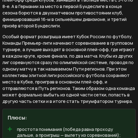
8-е. А в Германии за место в первой Бундеслиге в конце
сезона борются в двухматчевом противостоянии клуб,
финишировавший 16-м в сильнейшем дивизионе, и третий
призёр второй Бундеслиги.
Особый формат розыгрыша имеет Кубок России по футболу.
Команды Премьер-лиги начинают соревнование в групповом
турнире, а лучшие выходят в основной плей-офф, где играют
в каждом круге, кроме финала, по два матча. Клубы из других
лиг соревнуются сразу по олимпийской системе, проводя по
одному матчу в так называемом Пути регионов. При этом
коллективы элитной лиги российского футбола сохраняют
место в Кубке, проиграв в основном плей-офф, и
отправляются в Путь регионов. Таким образом одна команда
может формально выбыть из одной части сетки, попасть в
другую часть сетки и в итоге стать триумфатором турнира.
Плюсы:
простота понимания (победа равна проходу
дальше, а проигрыш — вылету из соревнований);