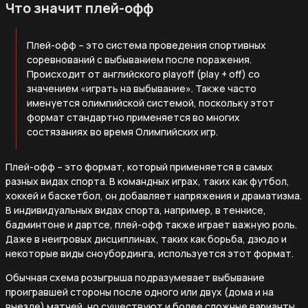
Что значит плей-офф
Плей-офф – это система проведения спортивных
соревнований с выбыванием после поражения.
Происходит от английского playoff (play + off) со
значением «играть на выбывание». Также часто
именуется олимпийской системой, поскольку этот
формат стандартно применяется во многих
состязаниях во время Олимпийских игр.
Плей-офф – это формат, который применяется в самых
разных видах спорта. В командных играх, таких как футбол,
хоккей и баскетбол, он добавляет напряжения и драматизма.
В индивидуальных видах спорта, например, в теннисе,
бадминтоне и дартсе, плей-офф также играет важную роль.
Даже в неигровых дисциплинах, таких как борьба, дзюдо и
некоторые виды сноубординга, используется этот формат.
Обычная схема розыгрыша подразумевает выбывание
проигравшей стороны после одного или двух (дома и на
выезде) матчей, но существуют и более сложные варианты