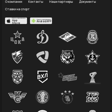
О компании
Контакты
Наши партнеры
Документы
Ставки на спорт
Скачать приложение в
App
Скачать приложение в
Android APP
Store