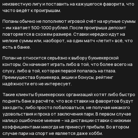
неизвестную лигу и поставить на кажущегося фаворита, что
часто ведёт к проигрышам.
Попаны обычно не пополняют игровой счёт на крупные суммы
– им хватает 500-1000 рублей. После проигрыша депозит
повторяется в схожем размере. Ставки нередко идут на
мелкие суммы или, наоборот, на один матч «летит» всё, что
есть в банке.
Попан не относится серьёзно к выбору букмекерской
конторы. Он начинает играть либо в той, что более всего на
слуху, либо в той, которая первой попалась на глаза.
Преимущества букмекера, акции и бонусы, рейтинг
надёжности его не интересует.
Такие клиенты букмекерских организаций хотят либо быстро
поднять банк в расчёте, что все ставки на фаворитов будут
заходить; либо просто побаловаться, не получая никакого
удовольствия и прока от заключения пари. В первом случае
налицо ошибочное мнение – на дистанции ставки с низкими
коэффициентами никогда не принесут прибыли. Во втором
случае пари на спорт не является даже хобби.