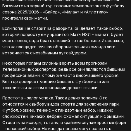
Взгляните на первый тур топовых чемпионатов по футболу
сезона 2025/2026 – «Байер», «Милан» и «Атлетико»
проиграли свои матчи.
Если попан не ставит на фаворита, он делает такой выбор,
который попросту ему нравится. Матч НХЛ – значит, будет
много голов, надо брать высокий тотал больше. И неважно,
что на площадке лучшая оборонительная команда лиги
встречается с незабивным аутсайдером.
Некоторые попаны склонны верить всем прогнозам
телевизионных экспертов, ведь все они являются бывшими
профессионалами, к тому же часто высочайшего уровня.
Беттор доверяет мнению бывшего футболиста или
хоккеиста и на этом основании делает ставки.
Простота – залог успеха. Таков девиз попанов. Это
относится и к выбору видов спорта для заключения пари.
Футбол, хоккей, теннис – стандартный набор. Никаких
сложностей, никаких дебрей. Схожая ситуация и с рынками.
Ставить на исходы, тоталы, в крайнем случае простые форы
– попанский выбор. Но иногда попаны могут залезть в