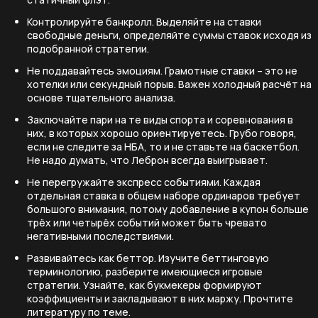
Контролируйте банкролл. Выделяйте на ставки
свободные деньги, определяйте суммы ставок исходя из
подобранной стратегии.
Не поддавайтесь эмоциям. Грамотные ставки – это не
хотелки или секундный порыв. Важен холодный расчёт на
основе тщательного анализа.
Заключайте пари на те виды спорта и соревнования в
них, в которых хорошо ориентируетесь. Грубо говоря,
если не следите за НБА, то и не ставьте на баскетбол.
Не надо думать, что Леброн всегда выигрывает.
Не перегружайте экспресс событиями. Каждая
отдельная ставка в общем наборе ординаров требует
большого внимания, потому добавление в купон больше
трёх или четырёх событий может быть чревато
негативными последствиями.
Развивайтесь как беттор. Изучите беттинговую
терминологию, разберите имеющиеся игровые
стратегии. Узнайте, как букмекеры формируют
коэффициенты и закладывают в них маржу. Прочтите
литературу по теме.