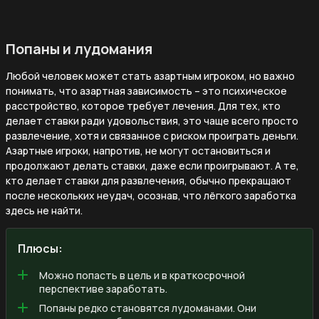
Попаны и лудомания
Любой человек может стать азартным игроком, но важно
понимать, что азартная зависимость – это психическое
расстройство, которое требует лечения. Для тех, кто
делает ставки ради удовольствия, это чаще всего просто
развлечение, хотя и связанное с риском проиграть деньги.
Азартные игроки, напротив, не могут остановиться и
продолжают делать ставки, даже если проигрывают. А те,
кто делает ставки для развлечения, обычно прекращают
после нескольких неудач, осознав, что лёгкого заработка
здесь не найти.
Плюсы:
Можно попасть в цель и в краткосрочной
перспективе заработать.
Попаны редко становятся лудоманами. Они