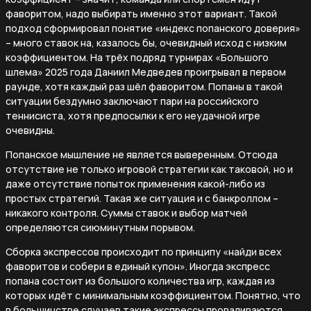
фаворитом, надо выбирать именно этот вариант. Такой
подход сформировал понятие «индекс попанского доверия»
– много ставок на, казалось бы, очевидный исход с низким
коэффициентом. На трёх подряд турнирах «Большого
шлема» 2025 года Даниил Медведев проигрывал в первом
раунде, хотя каждый раз шёл фаворитом. Попаны в такой
ситуации бездумно заключают пари на российского
теннисиста, хотя предпосылки к его неудачной игре
очевидны.
Попанское мышление не является выверенным. Отсюда
отсутствие не только игровой стратегии как таковой, но и
даже отсутствие попыток применения какой-либо из
простых стратегий. Такая же ситуация и с банкроллом –
никакого контроля. Суммы ставок и выбор матчей
определяются сиюминутным порывом.
Сборка экспрессов происходит по принципу «найди всех
фаворитов и собери в единый купон». Иногда экспресс
попана состоит из большого количества игр, каждая из
которых идёт с минимальным коэффициентом. Понятно, что
в большинстве случаев такие экспрессы проваливаются.