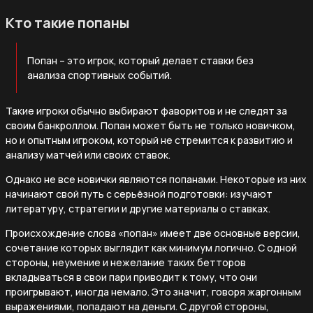
Кто такие попаны
Попан – это игрок, который делает ставки без
анализа спортивных событий.
Такие игроки обычно выбирают фаворитов и не следят за
своим банкроллом. Попан может быть не только новичком,
но и опытным игроком, который не стремится к развитию и
анализу матчей или своих ставок.
Однако не все новички являются попанами. Некоторые из них
начинают свой путь с серьёзной подготовки: изучают
литературу, стратегии и другие материалы о ставках.
Происхождение слова «попан» имеет две основные версии,
сочетание которых выглядит как минимум логично. С одной
стороны, неумение и нежелание таких бетторов
вкладываться в свои пари приводит к тому, что они
проигрывают, иногда немало. Это значит, говоря жаргонным
выражениями, попадают на деньги. С другой стороны,