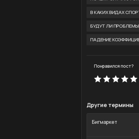
В КАКИХ ВИДАХ СПО
БУДУТ ЛИ ПРОБЛЕМЫ
ПАДЕНИЕ КОЭФФИЦИЕ
Понравился пост?
Другие термины
Бигмаркет