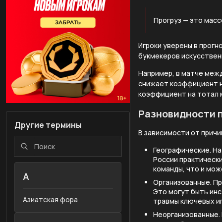
Прогруз — это масс
Игроки уверены в прогн
букмекеров искусствен
Например, в матче меж
снижает коэффициент на
коэффициент на тотал м
Разновидности п
Другие термины
В зависимости от причи
Географические. На
России практически
команды, что и мож
А
Организованные. Пр
Это могут быть инс
Азиатская фора
травмы ключевых иг
Неорганизованные. 