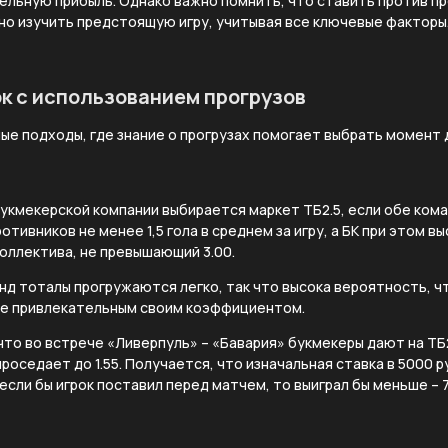
льную прибыль. Однако важно помнить, что ставить против пр
но изучить предстоящую игру, учитывая все ключевые факторы
к с использованием прогрузов
е подходы, где знание о прогрузах помогает выбрать момент 
укмекерской компании выбирается маркет ТБ2.5, если обе ком
отивников не менее 1,5 гола в среднем за игру, а БК при этом 
коллектива, не превышающий 3.00.
нд тоталы прогружаются легко, так что высока вероятность, чт
ее привлекательным своим коэффициентом.
то во встрече «Ливерпуль» – «Бавария» букмекеры дают на ТБ2.
проседает до 1.55. Получается, что изначальная ставка в 5000 
 если бы игрок поставил перед матчем, то выиграл бы меньше – 