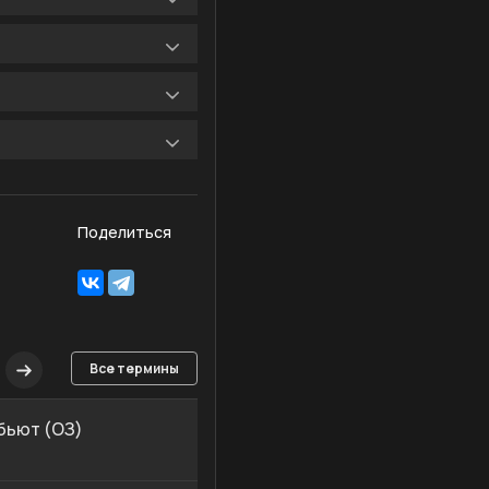
Поделиться
Все термины
бьют (ОЗ)
Купон