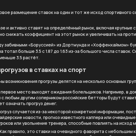
овое размещение ставок на один и тот же исход спортивного с
озе и активно ставят на определённый рынок, включая крупные
но снижать коэффициент на этот рынок и увеличивать на прот
ду забивными «Боруссией» из Дортмунда и «Хоффенхаймом» бу
 тотал больше 3.5 с 1.87 до 1.63 из-за большого числа ставок.
еньше 3.5 растёт.
рогрузов в ставках на спорт
ны возникновения прогрузы делятся на несколько основных груп
 первое место выходят ожидания болельщиков. Например, в до
 с любым другим соперником российские бетторы будут ставит
ет означать прогруз денег.
огруз случается из-за некоторой конкретной информации, пос
айдерские новости, прогноз известного каппера или очевидные 
роков или увольнение тренера, способные повлиять на исход м
Как правило, это ставки на очевидного фаворита с небольшим