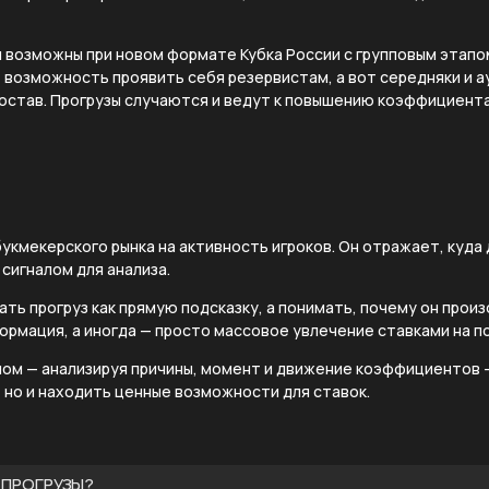
 возможны при новом формате Кубка России с групповым этапо
 возможность проявить себя резервистам, а вот середняки и 
остав. Прогрузы случаются и ведут к повышению коэффициента 
букмекерского рынка на активность игроков. Он отражает, куда 
сигналом для анализа.
ать прогруз как прямую подсказку, а понимать, почему он произ
рмация, а иногда — просто массовое увлечение ставками на п
умом — анализируя причины, момент и движение коэффициентов 
 но и находить ценные возможности для ставок.
 ПРОГРУЗЫ?