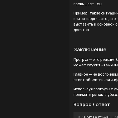
превышает 1.50.
Пример: такие ситуации
или четверг часто дают
выставить и основной с
десятых.
Заключение
Прогруз — это реакция 
может служить важным 
Главное — не восприним
стоит объективная инфо
Используя прогрузы с 
понимать рынок глубже,
Вопрос / ответ
ПОЧЕМУ СЛУЧАЮТСЯ