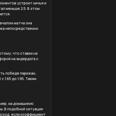
понентов устроит ничья и
ал меньше 2.5. В этом
ается.
началом матча она
авка непосредственно
отому, что ставки на
форой на андердога с
ать победе парижан,
 1.65 до 1.95. Таким
имер, на домашнюю
ды. В подобной ситуации
 исход, если коэффициент