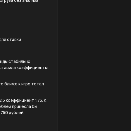
огруза без анализа
.
для ставки
анды стабильно
выставила коэффициенты
о ближе к игре тотал
5 коэффициент 1.75. К
рублей принесла бы
7750 рублей.