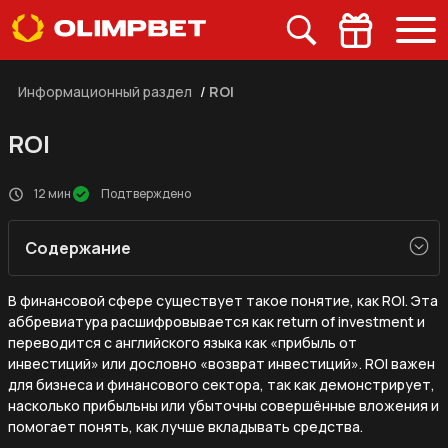
Информационный раздел
/
ROI
ROI
12 мин
Подтверждено
Содержание
В финансовой сфере существует такое понятие, как ROI. Эта
аббревиатура расшифровывается как return of investment и
переводится с английского языка как «прибыль от
инвестиций» или дословно «возврат инвестиций». ROI важен
для бизнеса и финансового сектора, так как демонстрирует,
насколько прибыльны или убыточны совершённые вложения и
помогает понять, как лучше вкладывать средства.