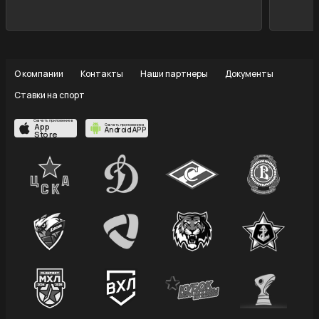
О компании
Контакты
Наши партнеры
Документы
Ставки на спорт
Скачать приложение в
App
Скачать приложение в
Android APP
Store