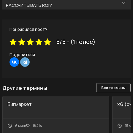
РАССЧИТЫВАТЬ ROI?
Понравился пост?
5/5 - (1 голос)
Поделиться
Другие термины
Все термины
Бигмаркет
xG (о
6 мин
18414
15 м