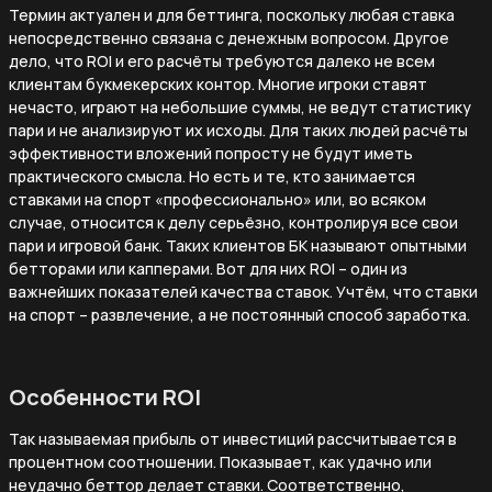
Термин актуален и для беттинга, поскольку любая ставка
непосредственно связана с денежным вопросом. Другое
дело, что ROI и его расчёты требуются далеко не всем
клиентам букмекерских контор. Многие игроки ставят
нечасто, играют на небольшие суммы, не ведут статистику
пари и не анализируют их исходы. Для таких людей расчёты
эффективности вложений попросту не будут иметь
практического смысла. Но есть и те, кто занимается
ставками на спорт «профессионально» или, во всяком
случае, относится к делу серьёзно, контролируя все свои
пари и игровой банк. Таких клиентов БК называют опытными
бетторами или капперами. Вот для них ROI – один из
важнейших показателей качества ставок. Учтём, что ставки
на спорт – развлечение, а не постоянный способ заработка.
Особенности ROI
Так называемая прибыль от инвестиций рассчитывается в
процентном соотношении. Показывает, как удачно или
неудачно беттор делает ставки. Соответственно,