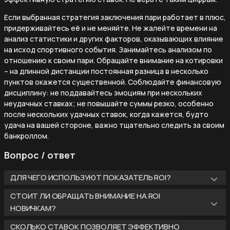
Если выбранная стратегия заключения пари работает в плюс,
придерживайтесь её и не меняйте. Не жалейте времени на
анализ статистики и других факторов, оказывающих влияние
на исход спортивного события. Занимайтесь анализом по
отношению к своим пари. Обращайте внимание на котировки
– на длинной дистанции постоянная разница в несколько
пунктов окажется существенной. Соблюдайте финансовую
дисциплину: не поддавайтесь эмоциям при нескольких
неудачных ставках; не повышайте суммы резко, особенно
после нескольких удачных ставок, когда кажется, будто
удача на вашей стороне, важно тщательно следить за своим
банкроллом.
Вопрос / ответ
ДЛЯ ЧЕГО ИСПОЛЬЗУЮТ ПОКАЗАТЕЛЬ ROI?
СТОИТ ЛИ ОБРАЩАТЬ ВНИМАНИЕ НА ROI
НОВИЧКАМ?
СКОЛЬКО СТАВОК ПОЗВОЛЯЕТ ЭФФЕКТИВНО