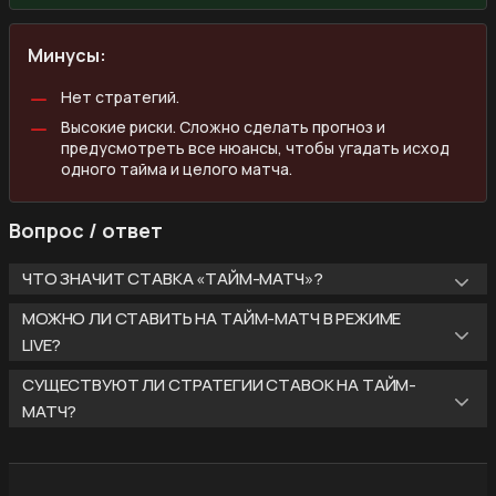
Минусы:
Нет стратегий.
Высокие риски. Сложно сделать прогноз и
предусмотреть все нюансы, чтобы угадать исход
одного тайма и целого матча.
Вопрос / ответ
ЧТО ЗНАЧИТ СТАВКА «ТАЙМ-МАТЧ»?
МОЖНО ЛИ СТАВИТЬ НА ТАЙМ-МАТЧ В РЕЖИМЕ
LIVE?
СУЩЕСТВУЮТ ЛИ СТРАТЕГИИ СТАВОК НА ТАЙМ-
МАТЧ?