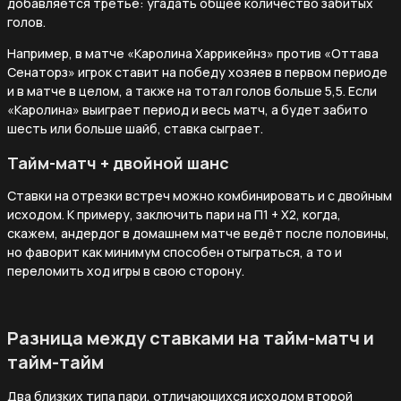
добавляется третье: угадать общее количество забитых
голов.
Например, в матче «Каролина Харрикейнз» против «Оттава
Сенаторз» игрок ставит на победу хозяев в первом периоде
и в матче в целом, а также на тотал голов больше 5,5. Если
«Каролина» выиграет период и весь матч, а будет забито
шесть или больше шайб, ставка сыграет.
Тайм-матч + двойной шанс
Ставки на отрезки встреч можно комбинировать и с двойным
исходом. К примеру, заключить пари на П1 + Х2, когда,
скажем, андердог в домашнем матче ведёт после половины,
но фаворит как минимум способен отыграться, а то и
переломить ход игры в свою сторону.
Разница между ставками на тайм-матч и
тайм-тайм
Два близких типа пари, отличающихся исходом второй