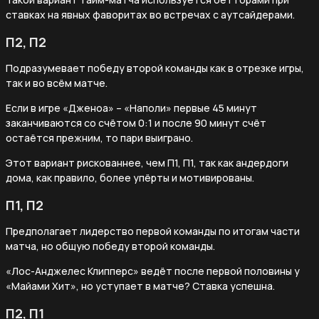
ставках на явных фаворитах во встречах с аутсайдерами.
П2, П2
Подразумевает победу второй команды как в отрезке игры,
так и во всём матче.
Если в игре «Дженоа» – «Наполи» первые 45 минут
заканчиваются со счётом 0:1 и после 90 минут счёт
остаётся прежним, то пари выиграно.
Этот вариант рискованнее, чем П1, П1, так как андердоги
дома, как правило, более упёрты и мотивированы.
П1, П2
Предполагает лидерство первой команды по итогам части
матча, но общую победу второй команды.
«Лос-Анджелес Клипперс» ведёт после первой половины у
«Майами Хит», но уступает в матче? Ставка успешна.
П2, П1