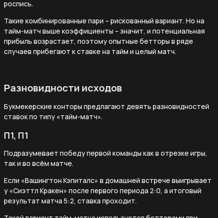
роспись.
Такие комбинированные пари – рискованный вариант. Но на
тайм-матч выше коэффициенты – значит, и потенциальная
прибыль возрастает, поэтому опытные бетторы в ряде
случаев прибегают к ставке на тайм и целый матч.
Разновидности исходов
Букмекерские конторы предлагают девять разновидностей
ставок по типу «тайм-матч».
П1, П1
Подразумевает победу первой команды как в отрезке игры,
так и во всём матче.
Если «Вашингтон Кэпиталс» в домашней встрече выигрывает
у «Сиэттл Кракен» после первого периода 2:0, а итоговый
результат матча 5:2, ставка проходит.
Такой вариант тайм-матча используется бетторами при