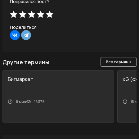
Понравился пост?
Поделиться
Другие термины
Все термины
Бигмаркет
xG (о
6 мин
18379
15 м