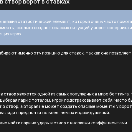
в створ ворот в ставках
ажнейший статистический элемент, который очень часто помога
менты, сколько создает опасных ситуаций у ворот соперника и 
щих играх.
бирают именно эту позицию для ставок, так как она позволяет
в створ является одной из самых популярных в мире беттинга, т
 Выбирая пари с тоталом, игрок подстраховывает себя. Часто б
 в створ, а вторая не может создать опасные моменты у ворот
выглядит предпочтительнее, чем на индивидуальный.
жно найти пари на удары в створ с высокими коэффициентами.