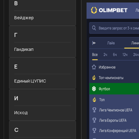
В
Вейджер
Г
Гандикап
Е
Единый ЦУПИС
И
Исход
С