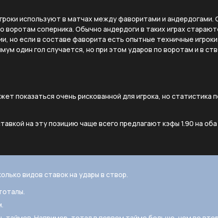
гроки используют в матчах между фаворитами и андердогами. 
о воротам соперника. Обычно андердоги в таких играх старают
ии, но если в составе фаворита есть опытные техничные игрок
имум один гол случается, но при этом ударов по воротам и в с
жет показаться очень рискованной для игрока, но статистика
ставкой на эту позицию чаще всего предлагают кэфы 1.90 на оба
лько видов ставок на удары в створ.
тоталы.
.
 таймов. Например, тотал в первом тайме больше, чем во вто