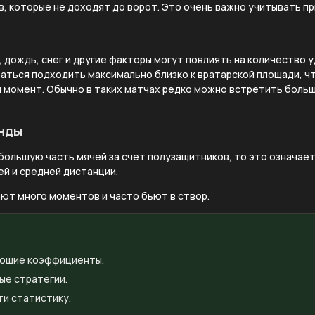
, которые не доходят до ворот. Это очень важно учитывать пр
 дождь, снег и другие факторы могут повлиять на количество у
аться подходить максимально близко к вратарской площади, ч
 момент. Обычно в таких матчах редко можно встретить больш
нды
большую часть мячей за счет полузащитников, то это означает,
ей и средней дистанции.
ют много моментов и часто бьют в створ.
рошие коэффициенты.
ые стратегии.
ти статистику.