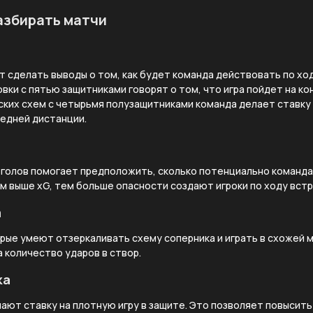
азбирать матчи
 сделать выводы о том, как будет команда действовать по ход
ки с пятью защитниками говорят о том, что игра пойдет на кон
ских схем с четырьмя полузащитниками команда делает ставку 
редней дистанции.
голов помогает предположить, сколько потенциально команда
 выше xG, тем больше опасности создают игроки по ходу встр
а
рые умеют отзеркаливать схему соперника и играть в схожей 
а количество ударов в створ.
ка
ают ставку на плотную игру в защите. Это позволяет повысит