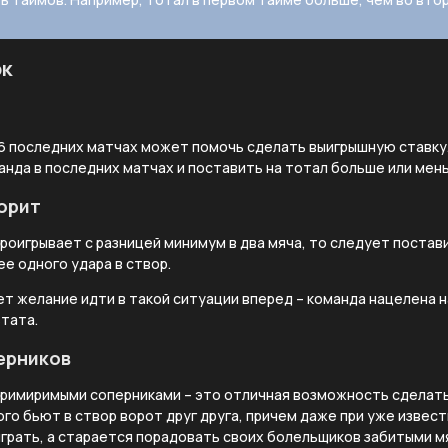
ок
-6 последних матчах может помочь сделать выигрышную ставк
манда в последних матчах и поставить на тотал больше или мен
орит
проигрывает с разницей минимум в два мяча, то следует постави
е одного удара в створ.
т желание идти в такой ситуации вперед – команда нацелена 
тата.
ерников
римиримыми соперниками – это отличная возможность сделать 
ого бьют в створ ворот друг друга, причем даже при уже изве
грать, а старается порадовать своих болельщиков забитыми м