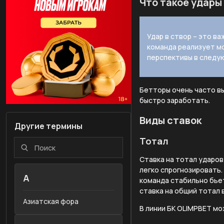
Что такое удары 
Удар в створ – это в
команда реализует мо
перспективы в следую
Бетторы очень часто вы
быстро заработать.
Виды ставок
Другие термины
Тотал
Ставка на тотал ударов 
легко спрогнозировать.
А
команда стабильно бьет
ставка на общий тотал 
Азиатская фора
В линии БК OLIMPBET мо