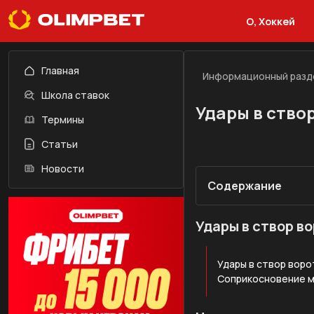
О, Хоккей
Главная
Информационный разд
Школа ставок
Удары в ство
Термины
Статьи
Новости
Содержание
Удары в створ в
Удары в створ воро
Соприкосновение мя