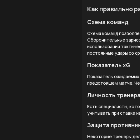
Как правильно р
Схема команд
Схема команд позволяет
Оборонительные зарисов
использовании тактиче
постоянные удары со с
Показатель xG
Показатель ожидаемых 
предстоящем матче. Чем
Личность тренер
Есть специалисты, кото
учитывать при ставке н
Защита противни
Некоторые тренеры дел