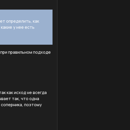
ет определить, как
какие у нее есть
 при правильном подходе
ак как исход не всегда
ывает так, что одна
 соперника, поэтому