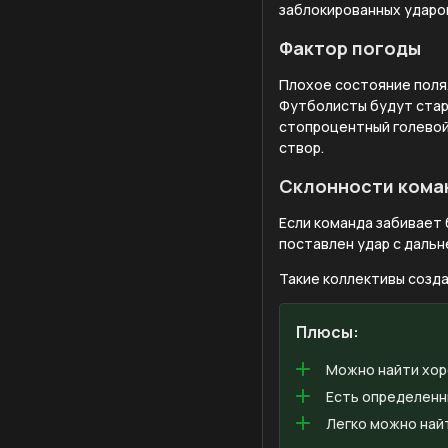
заблокированных ударов
Фактор погоды
Плохое состояние поля,
Футболисты будут стар
стопроцентный голевой
створ.
Склонности кома
Если команда забивает 
поставлен удар с дальн
Такие коллективы созда
Плюсы:
Можно найти хо
Есть определенн
Легко можно най