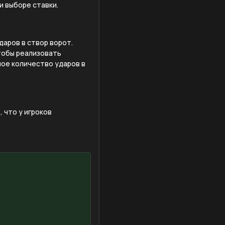
и выборе ставки.
даров в створ ворот.
тобы реализовать
ое количество ударов в
 что у игроков