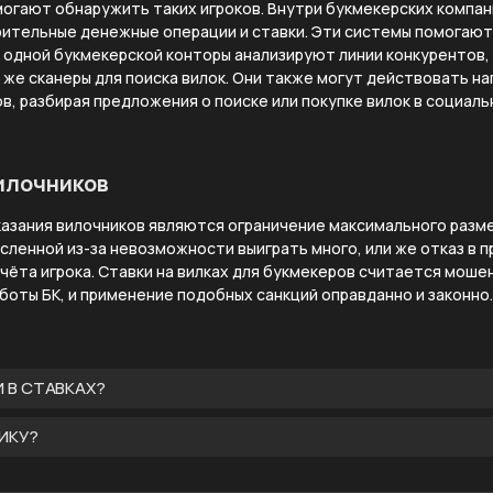
могают обнаружить таких игроков. Внутри букмекерских компа
тельные денежные операции и ставки. Эти системы помогают 
 одной букмекерской конторы анализируют линии конкурентов,
 же сканеры для поиска вилок. Они также могут действовать н
, разбирая предложения о поиске или покупке вилок в социальн
илочников
азания вилочников являются ограничение максимального разме
сленной из-за невозможности выиграть много, или же отказ в п
счёта игрока. Ставки на вилках для букмекеров считается мош
боты БК, и применение подобных санкций оправданно и законно.
 В СТАВКАХ?
ИКУ?