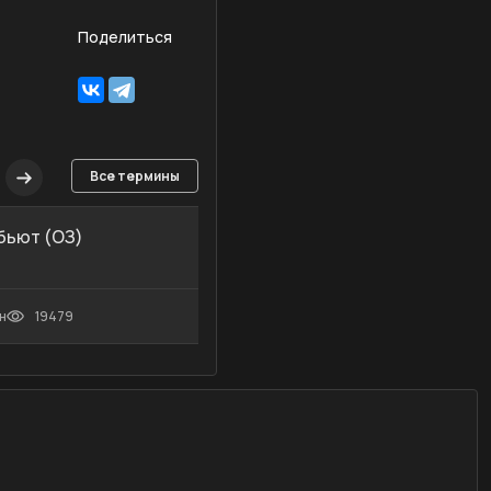
Поделиться
Все термины
бьют (ОЗ)
Купон
н
19479
4 мин
18025