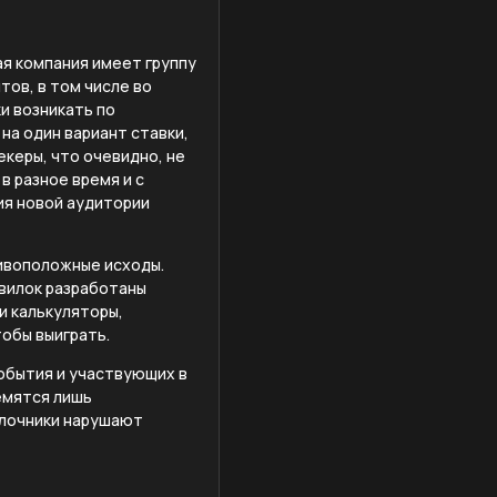
ая компания имеет группу
ов, в том числе во
и возникать по
на один вариант ставки,
екеры, что очевидно, не
в разное время и с
ия новой аудитории
ивоположные исходы.
 вилок разработаны
и калькуляторы,
обы выиграть.
события и участвующих в
ремятся лишь
илочники нарушают