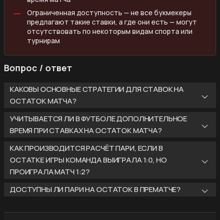
Ограниченная доступность — не все букмекеры
предлагают такие ставки, а где они есть — могут
отсутствовать по некоторым видам спорта или
турнирам
Вопрос / ответ
КАКОВЫ ОСНОВНЫЕ СТРАТЕГИИ ДЛЯ СТАВОК НА
ОСТАТОК МАТЧА?
УЧИТЫВАЕТСЯ ЛИ В ФУТБОЛЕ ДОПОЛНИТЕЛЬНОЕ
ВРЕМЯ ПРИ СТАВКАХ НА ОСТАТОК МАТЧА?
КАК ПРОИЗВОДИТСЯ РАСЧЁТ ПАРИ, ЕСЛИ В
ОСТАТКЕ ИГРЫ КОМАНДА ВЫИГРАЛА 1:0, НО
ПРОИГРАЛА МАТЧ 1:2?
ДОСТУПНЫ ЛИ ПАРИ НА ОСТАТОК В ПРЕМАТЧЕ?