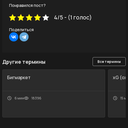
Понравился пост?
4/5 - (1 голос)
Поделиться
Другие термины
Все термины
Бигмаркет
xG (о
6 мин
18396
15 м