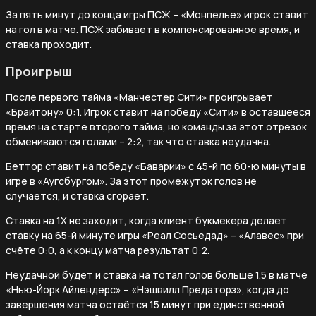
За пять минут до конца игры ПСЖ – «Монпелье» игрок ставит
на гол в матче. ПСЖ забивает в компенсированное время, и
ставка проходит.
Проигрыш
После первого тайма «Манчестер Сити» проигрывает
«Брайтону» 0:1. Игрок ставит на победу «Сити» в оставшееся
время на старте второго тайма, но команды за этот отрезок
обмениваются голами – 2:2, так что ставка неудачна.
Беттор ставит на победу «Баварии» с 45-й по 60-ю минуты в
игре в «Аугсбургом». За этот промежуток голов не
случается, и ставка сгорает.
Ставка на 1Х не заходит, когда клиент букмекера делает
ставку на 65-й минуте игры «Реал Сосьедад» – «Алавес» при
счёте 0:0, а к концу матча результат 0:2.
Неудачной будет и ставка на тотал голов больше 1.5 в матче
«Нью-Йорк Айлендерс» – «Нэшвилл Предаторз», когда до
завершения матча остаётся 15 минут при единственной