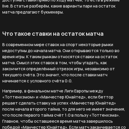
live. В статье разберём, какие варианты пари на остаток
матча предлагают букмекеры.
Что такое ставки на остаток матча
В современном мире ставок на спорт некоторые рынки
недоступны до начала матча. Они открываются только во
время игры. К таким рынкам относятся ставки на остаток
матча. Смысл этих ставок в том, чтобы угадать, как
закончится определённый отрезок игры, независимо от
текущего счёта. Это значит, что после ставки матч
начинается с условного счёта 0:0.
Например, в финальном матче Лиги Европы между
«Тоттенхэмом» и «Манчестер Юнайтед», если беттор
решает сделать ставку на успех «Манчестер Юнайтед»
после начала второго тайма, то для него не имеет значения,
что после первого тайма счёт 1:0 в пользу «Тоттенхэма».
Главное, чтобы оставшееся время матча завершилось
победой «Манчестер Юнайтед». Если матч заканчивается со