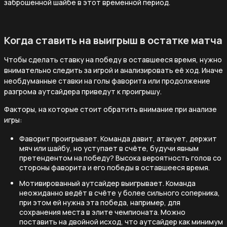
заброшенной шайбе в этот временной период.
Когда ставить на выигрыш в остатке матча
Чтобы сделать ставку на победу в оставшееся время, нужно
внимательно следить за игрой и анализировать её ход. Иначе
необдуманные ставки на голы фаворита или продолжение
разгрома аутсайдера приведут к проигрышу.
Факторы, на которые стоит обратить внимание при анализе
игры:
Фаворит проигрывает. Команда давит, атакует, держит
мяч или шайбу, но уступает в счёте, будучи явным
претендентом на победу? Высока вероятность голов со
стороны фаворита и его победы в оставшееся время.
Мотивированный аутсайдер выигрывает. Команда
неожиданно ведёт в счёте у более сильного соперника,
при этом ей нужна эта победа, например, для
сохранения места в элите чемпионата. Можно
поставить на двойной исход, что аутсайдер как минимум