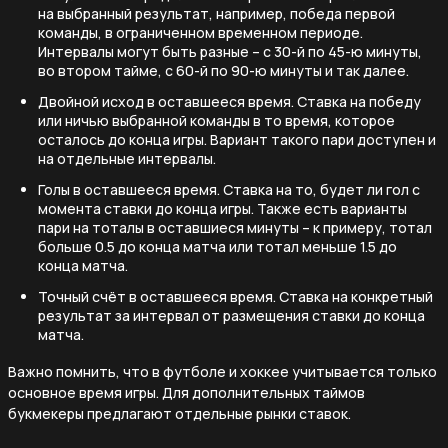
на выбранный результат, например, победа первой
команды, в ограниченном временном периоде.
Интервалы могут быть разные – с 30-й по 45-ю минуты,
во втором тайме, с 60-й по 90-ю минуты и так далее.
Двойной исход в оставшееся время. Ставка на победу
или ничью выбранной команды в то время, которое
осталось до конца игры. Вариант такого пари доступен и
на отдельные интервалы.
Голы в оставшееся время. Ставка на то, будет ли гол с
момента ставки до конца игры. Также есть варианты
пари на тоталы в оставшиеся минуты – к примеру, тотал
больше 0.5 до конца матча или тотал меньше 1.5 до
конца матча.
Точный счёт в оставшееся время. Ставка на конкретный
результат за интервал от размещения ставки до конца
матча.
Важно помнить, что в футболе и хоккее учитывается только
основное время игры. Для дополнительных таймов
букмекеры предлагают отдельные рынки ставок.