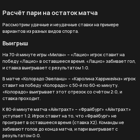
Расчёт пари на остаток матча
Рассмотрим удачные и неудачные ставки на примере
вариантов из разных видов спорта.
Выигрыш
На 70-й минуте игры «Милан» – «Лацио» игрок ставит на
победу «Лацио» в оставшееся время. «Лацио» забивает гол,
и ставка выигрывает с результатом 1:0.
В матче «Колорадо Эвеланш» – «Каролина Харрикейнз» игрок
ставит на победу «Колорадо» с 50-й по 60-ю минуту.
«Колорадо» выигрывает этот отрезок со счётом 2:0, и
ставка проходит.
К 80-й минуте матча «Айнтрахт» – «Фрайбург» «Айнтрахт»
уступает 1:2. Игрок ставит на то, что «Фрайбург» не
проиграет в оставшееся время (ставка Х2). Команды не
забивают голов до конца матча, и пари выигрывает с
результатом 0:0.