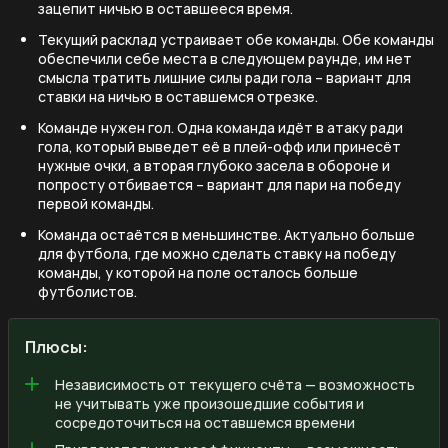
зацепит ничью в оставшееся время.
Текущий расклад устраивает обе команды. Обе команды
обеспечили себе места в следующем раунде, им нет
смысла тратить лишние силы ради гола – вариант для
ставки на ничью в оставшемся отрезке.
Команде нужен гол. Одна команда идёт в атаку ради
гола, который выведет её в плей-офф или принесёт
нужные очки, а вторая глубоко засела в обороне и
попросту отбивается – вариант для пари на победу
первой команды.
Команда остаётся в меньшинстве. Актуально больше
для футбола, где можно сделать ставку на победу
команды, у которой на поле осталось больше
футболистов.
Плюсы:
Независимость от текущего счёта — возможность
не учитывать уже произошедшие события и
сосредоточиться на оставшемся времени