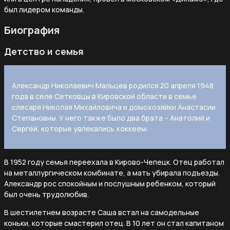
был лидером команды.
Биография
Детство и семья
Александр Николаевич Мальцев родился 20 апреля 1948
года в селе Сетковцы в Кировской области в семье
слесаря Николая Михайловича и домохозяйки Анастасии
Степановны. У него также было два брата – Анатолий и
Сергей, которые увлекались хоккеем.
В 1952 году семья переехала в Кирово-Чепецк. Отец работал
на металлургическом комбинате, а мать убирала подъезды.
Александр рос спокойным и послушным ребенком, который
был очень трудолюбив.
В шестилетнем возрасте Саша встал на самодельные
коньки, которые смастерил отец. В 10 лет он стал капитаном