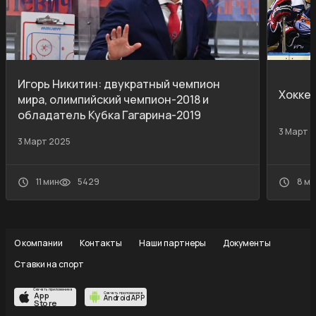
Игорь Никитин: двукратный чемпион
Хокке
мира, олимпийский чемпион-2018 и
обладатель Кубка Гагарина-2019
3 Март 
3 Март 2025
11 мин
5429
8 ми
О компании
Контакты
Наши партнеры
Документы
Ставки на спорт
Скачать приложение в
App
Скачать приложение в
Android APP
Store