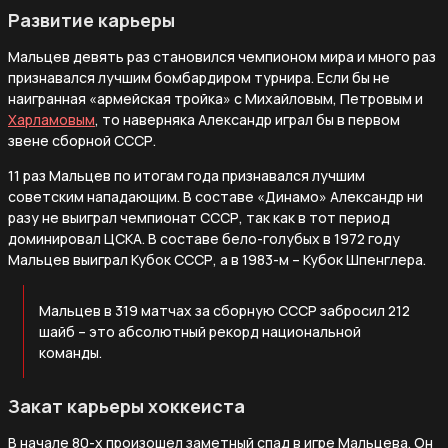
Развитие карьеры
Мальцев девять раз становился чемпионом мира и много раз
признавался лучшим бомбардиром турнира. Если бы не
наигранная «армейская тройка» с Михайловым, Петровым и
Харламовым
, то наверняка Александр играл бы в первом
звене сборной СССР.
11 раз Мальцев по итогам года признавался лучшим
советским нападающим. В составе «Динамо» Александр ни
разу не выиграл чемпионат СССР, так как в тот период
доминировал ЦСКА. В составе бело-голубых в 1972 году
Мальцев выиграл Кубок СССР, а в 1983-м – Кубок Шпенглера.
Мальцев в 319 матчах за сборную СССР забросил 212
шайб – это абсолютный рекорд национальной
команды.
Закат карьеры хоккеиста
В начале 80-х произошел заметный спад в игре Мальцева. Он