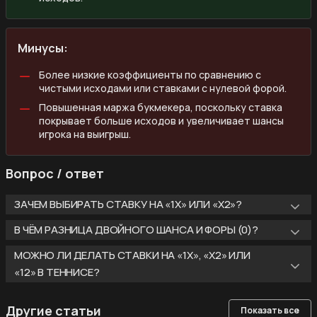
Минусы:
Более низкие коэффициенты по сравнению с
чистыми исходами или ставками с нулевой форой.
Повышенная маржа букмекера, поскольку ставка
покрывает больше исходов и увеличивает шансы
игрока на выигрыш.
Вопрос / ответ
ЗАЧЕМ ВЫБИРАТЬ СТАВКУ НА «1Х» ИЛИ «Х2»?
В ЧЁМ РАЗНИЦА ДВОЙНОГО ШАНСА И ФОРЫ (0)?
МОЖНО ЛИ ДЕЛАТЬ СТАВКИ НА «1Х», «Х2» ИЛИ
«12» В ТЕННИСЕ?
Другие статьи
Показать все