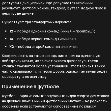
доступен в дисциплинах, где допускается ничейный
результат: футбол, хоккей, гандбол, футзал, водное поло и
некоторые другие.
Существует три стандартных варианта:
12
— победа одной из команд (ничья — проигрыш);
1Х
— победа первой команды или ничья;
Х2
— победа второй команды или ничья.
Коэффициенты на такие исходы ниже, чем на одиночную
победу или ничью, но за счёт охвата двух результатов
ставка становится более устойчивой. Этот вариант также
часто сравнивают с нулевой форой, однако там ничья ведёт
к возврату, а не выигрышу.
Применение в футболе
Футбол — один из самых популярных видов спорта для ставок
на двойной шанс. Ничьи в футбольных матчах — не редкость,
особенно если встречаются сопоставимые по классу