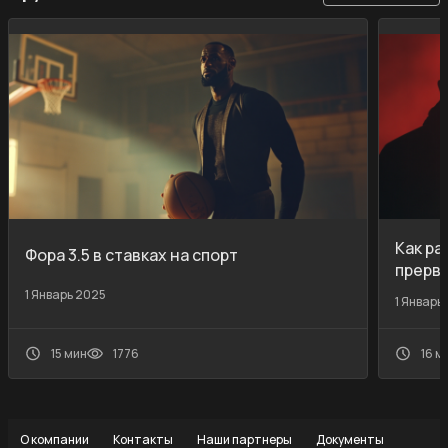
Как ра
Фора 3.5 в ставках на спорт
прерва
1 Январь 2025
1 Январь
16 м
15 мин
1776
О компании
Контакты
Наши партнеры
Документы