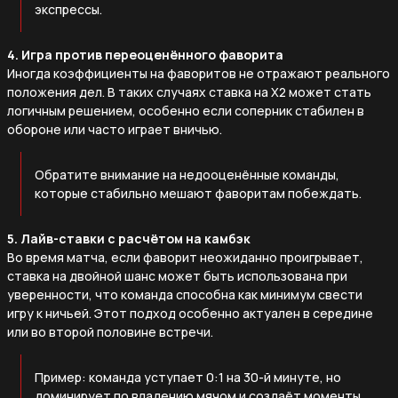
экспрессы.
4. Игра против переоценённого фаворита
Иногда коэффициенты на фаворитов не отражают реального
положения дел. В таких случаях ставка на X2 может стать
логичным решением, особенно если соперник стабилен в
обороне или часто играет вничью.
Обратите внимание на недооценённые команды,
которые стабильно мешают фаворитам побеждать.
5. Лайв-ставки с расчётом на камбэк
Во время матча, если фаворит неожиданно проигрывает,
ставка на двойной шанс может быть использована при
уверенности, что команда способна как минимум свести
игру к ничьей. Этот подход особенно актуален в середине
или во второй половине встречи.
Пример: команда уступает 0:1 на 30-й минуте, но
доминирует по владению мячом и создаёт моменты.