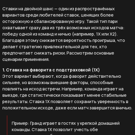
Ставки на двойной шанс — один из распространённых
вариантов среди любителей ставок, ценящих более
осторожную и сбалансированную игру. Такой тип пари
охватывает сразу два из трёх возможных исходов матча:
победу одной из команд и ничью (например, 1X или X2).
Благодаря этому снижается вероятность проигрыша, что
делает стратегию привлекательной для тех, кто
предпочитает снижать риски. Рассмотрим основные
сценарии применения.
1. Ставка на фаворита с подстраховкой (1X)
Этот вариант выбирают, когда фаворит действительно
сильнее, но возможны внешние факторы, способные
повлиять на исход встречи. Например, команда играет на
выезде, где статистически показывает менее стабильные
результаты. Ставка 1X позволяет сохранить уверенность в
положительном исходе, даже если матч завершится вничью.
Пример: Гранд играет в гостях у крепкой домашней
команды. Ставка 1X позволит учесть обе