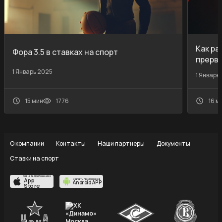
Как ра
Фора 3.5 в ставках на спорт
прерва
1 Январь 2025
1 Январь
16 м
15 мин
1776
О компании
Контакты
Наши партнеры
Документы
Ставки на спорт
Скачать приложение в
App
Скачать приложение в
Android APP
Store