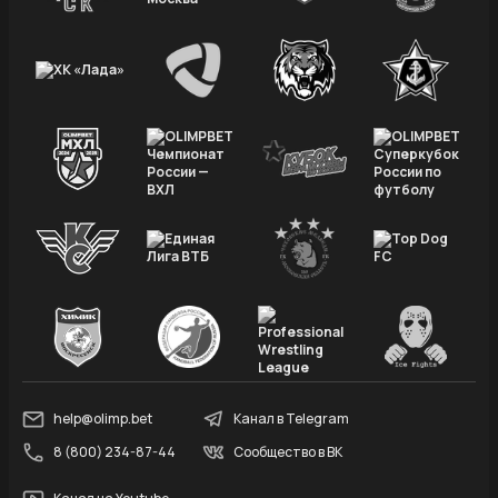
help@olimp.bet
Канал в Telegram
8 (800) 234-87-44
Сообщество в ВК