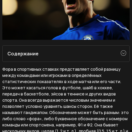
Содержание
Фора в спортивных ставках представляет собой разницу
между командами или игроками в определённых
статистических показателях в ходе матча или его части.
Это может касаться голов в футболе, шайб в хоккее,
передач в баскетболе, эйсов в теннисе и других видов
спорта. Она всегда выражается числовым значением и
позволяет условно уравнять шансы сторон. Её также
называют гандикапом. Обозначение может быть разным: это
либо слово «фора», либо буквенное обозначение с номером
команды или спортсмена, например, Ф1 и Ф2. Она бывает
нескольких видов: целая (1, 2 и т. д.), дробная (0.5, 1.5 и т. д.) и