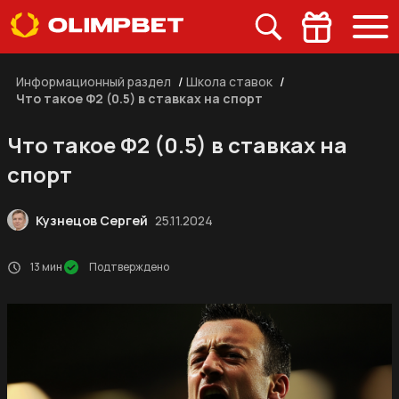
Информационный раздел
/
Школа ставок
/
Что такое Ф2 (0.5) в ставках на спорт
Что такое Ф2 (0.5) в ставках на
спорт
Кузнецов Сергей
25.11.2024
13 мин
Подтверждено