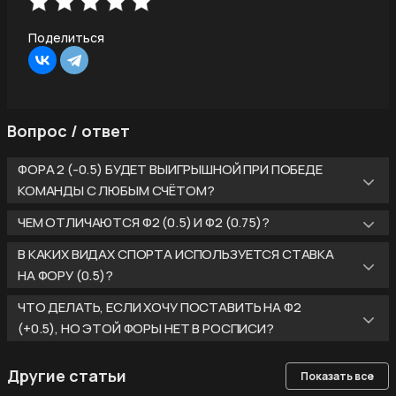
Поделиться
Вопрос / ответ
ФОРА 2 (-0.5) БУДЕТ ВЫИГРЫШНОЙ ПРИ ПОБЕДЕ
КОМАНДЫ С ЛЮБЫМ СЧЁТОМ?
ЧЕМ ОТЛИЧАЮТСЯ Ф2 (0.5) И Ф2 (0.75)?
В КАКИХ ВИДАХ СПОРТА ИСПОЛЬЗУЕТСЯ СТАВКА
НА ФОРУ (0.5)?
ЧТО ДЕЛАТЬ, ЕСЛИ ХОЧУ ПОСТАВИТЬ НА Ф2
(+0.5), НО ЭТОЙ ФОРЫ НЕТ В РОСПИСИ?
Другие статьи
Показать все