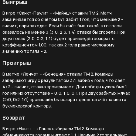
Выигрыш
В игре «Санкт-Паули» – «Майнц» ставим ТМ 2. Матч
заканчивается со счётом 0:1. Забит 1 гол, что меньше 2 –
значит, пари заходит. Если бы счёт был такой, что голов
оказалось не менее 3 (3:0, 2:3, 1:4) ставка бы сгорела. При
двух голах (2:0, 0:2, 1:1) будет произведён возврат с
коэффициентом 1.00, так как 2 гола равно числовому
значению тотала – 2.
Проигрыш
В матче «Лечче» – «Венеция» ставим ТМ 2. Команды
завершают игру с результатом 3:1, забив 4 гола, что даёт
4>2 – значит, ставка проигрывает. Для победы нужен был 1
гол или их отсутствие – 0:0, 1:0, 0:1. При двух забитых мячах
(2:0, 0:2, 1:1) произошёл бы возврат денег на счёт клиента
букмекерской конторы.
Возврат
В игре «Нант» – «Ланс» выбираем ТМ 2. Команды
обмениваются голами и играют 1:1. Наличие 2 голов значит,