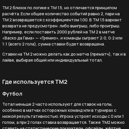
ТМ 2 близок по логике к ТМ 1.5, но отличается принципом
расчёта. Если общее количество событий равно 2, пари на
ТМ 2 возвращается с коэффициентом 1.00. В ТМ 1.5 вариант
возврата не предусмотрен: либо выигрыш, либо проигрыш.
Например, если поставить 2000 рублей на ТМ 2 в матче
«Васко да Гама» — «Гремио», и команды сыграют 2:0, 0:2 или
1:1 (всего 2 гола), сумма ставки будет возвращена.
Ставки на ТМ 2 можно делать как до матча (прематч), так и в
лайве, выбирая общий или индивидуальный тотал.
Где используется ТМ2
Футбол
Тотал меньше 2 часто используют для ставок на голы,
особенно в матчах осторожных команд или в турнирах с
низкой результативностью. Игрока устроят исходы с 0 или 1
голом, а при 2 голах ставка возвращается. Также ТМ2 можно
ставить на статистические показатели: офсайды, жёлтые