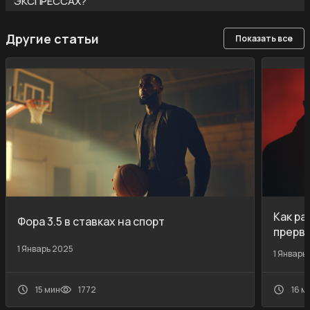
ЭКСПРЕССАХ?
Другие статьи
Показать все
Как ра
Фора 3.5 в ставках на спорт
прерва
1 Январь 2025
1 Январь
16 м
15 мин
1772