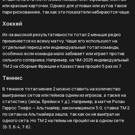
или красные карточки. Однако для угловых или аутов такое
пари рискованнее, так как эти показатели набираются чаще.
Хоккей
Из-за высокой результативности тотал 2 меньше редко
применяется ко всему матчу. Чаще его используют на
отдельный период или индивидуальный тотал команды,
особенно если команда мало забивает или играет против
сильного соперника. Например, на ЧМ-2025 индивидуальный
ТМ 2 на сборные Франции и Казахстана прошёл 5 раз из 7.
Теннис
В теннисе тотал менее 2 можно ставить на количество
выигранных сетов или геймов одним из игроков, а также на
статистику (эйсы, брейки и т.д.). Например, в матче Ролан
Гаррос Тиафо — Альтмайер, закончившемся 3:0, ставка ТМ 2
по сетам на Альтмайера зашла, так как он не выиграл ни
одного сета. Но ТМ 2 на геймы не прошёл ни в одном сете
(6:3, 6:4, 7:6).