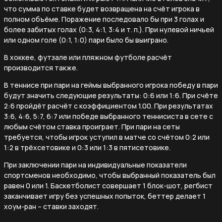
что сумма по ставке будет возвращена на счёт игрока в
полном объёме. Поражение последовало бы при 3 голах и
более забитых голах (0:3, 4:1, 3:4 и т. п.). При нулевой ничьей
или одном голе (0:1, 1:0) пари было бы выиграно.
В хоккее, футзале или пляжном футболе расчёт
производится также.
В теннисе при пари на геймы выбранного игрока победу в пари
будут значить следующие результаты: 0:6 или 1:6. При счёте
2:6 пройдёт расчёт с коэффициентом 1.00. При результатах
3:6, 4:6, 5:7, 6:7 или победе выбранного теннисиста в сете с
любым счётом ставка проиграет. При пари на сеты
требуется, чтобы игрок уступил в матче со счётом 0:2 или
1:2 в трёхсетовике и 0:3 или 1:3 в пятисетовике.
При заключении пари на индивидуальные показатели
спортсменов необходимо, чтобы выбранный показатель был
равен 0 или 1. Баскетболист совершает 1 блок-шот, регбист
заканчивает игру без успешных попыток, беттер делает 1
хоум-ран – ставки заходят.