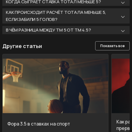
КОГДА СЫГРАЕТ СТАВКА ТОТАЛ МЕНЬШЕ 5?
КАК ПРОИСХОДИТ РАСЧЁТ ТОТАЛА МЕНЬШЕ 5,
ЕСЛИ ЗАБИЛИ 5 ГОЛОВ?
В ЧЁМ РАЗНИЦА МЕЖДУ ТМ 5 ОТ ТМ 4.5?
Другие статьи
Показать все
Как ра
Фора 3.5 в ставках на спорт
прерва