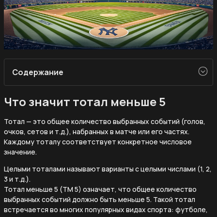
Содержание
Что значит тотал меньше 5
Тотал — это общее количество выбранных событий (голов,
очков, сетов и т.д.), набранных в матче или его частях.
Каждому тоталу соответствует конкретное числовое
значение.
Целыми тоталами называют варианты с целыми числами (1, 2,
3 и т.д.).
Тотал меньше 5 (ТМ 5) означает, что общее количество
выбранных событий должно быть меньше 5. Такой тотал
встречается во многих популярных видах спорта: футболе,