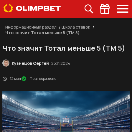
Информационный раздел
/
Школа ставок
/
Что значит Тотал меньше 5 (ТМ 5)
Что значит Тотал меньше 5 (ТМ 5)
Кузнецов Сергей
25.11.2024
12 мин
Подтверждено