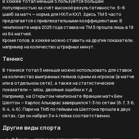
В хоккее тотал меньше 5 пользуется большей
популярностью за счёт высокой результативности: 5–6
шайб за матч — норма для НХЛ и КХЛ. Здесь ТМ 5 часто
предлагается с привлекательными коэффициентами. В
чемпионате мира 2025 года ставка на ТМ 5 прошла лишь в 19
из 64 матчей.
Кроме голов, в хоккее можно ставить на другие показатели,
например на количество штрафных минут.
Теннис
В теннисе тотал 5 меньше можно использовать для ставок
на количество выигранных геймов одним из игроков (в матче
или в отдельном сете), а также на статистические
показатели — эйсы, двойные ошибки и т.д.
Например, на Открытом чемпионате Франции матч Бен
Шелтон — Карлос Алькарас завершился 1:3 по сетам (6:7, 3:6,
6:4, 4:6). Пари на ТМ5 по геймам на Шелтона прошла в двух
сетах, где он набрал 3 и 4 гейма соответственно.
Другие виды спорта