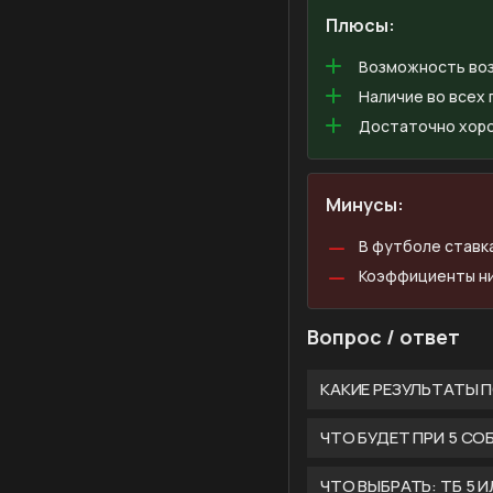
Плюсы:
Возможность воз
Наличие во всех 
Достаточно хоро
Минусы:
В футболе ставка
Коэффициенты ниж
Вопрос / ответ
КАКИЕ РЕЗУЛЬТАТЫ 
ЧТО БУДЕТ ПРИ 5 С
ЧТО ВЫБРАТЬ: ТБ 5 И