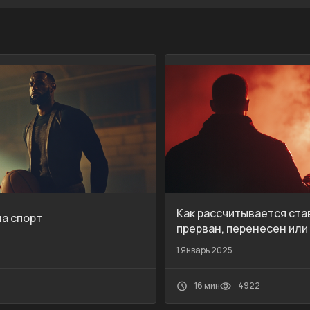
Как рассчитывается став
на спорт
прерван, перенесен или
1 Январь 2025
16 мин
4922