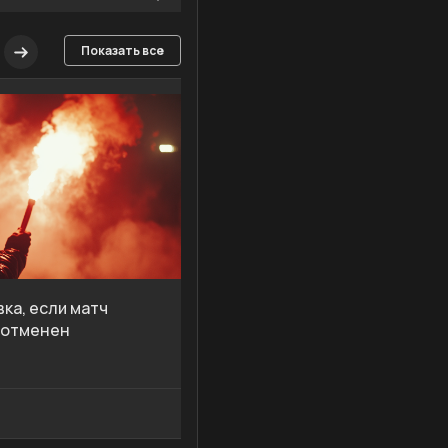
Показать все
ка, если матч
Что значит ставка ИТБ1 (2) –
 отменен
Индивидуальный тотал больш
1 Январь 2025
7 мин
1253