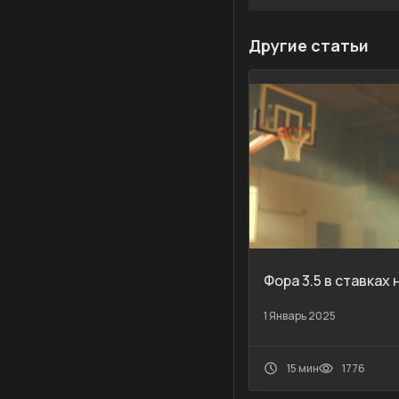
Другие статьи
Фора 3.5 в ставках 
1 Январь 2025
15 мин
1776