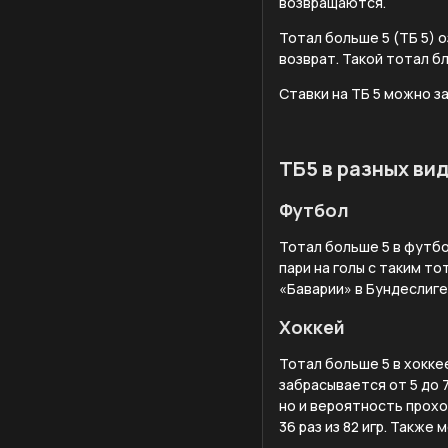
возвращаются.
Тотал больше 5 (ТБ 5) 
возврат. Такой тотал бл
Ставки на ТБ 5 можно за
ТБ5 в разных ви
Футбол
Тотал больше 5 в футбо
пари на голы с таким т
«Баварии» в Бундеслиге 
Хоккей
Тотал больше 5 в хокке
забрасывается от 5 до 
но и вероятность прохо
36 раз из 82 игр. Такж