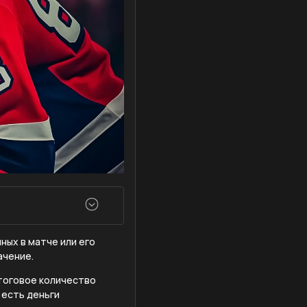
ных в матче или его
ачение.
 итоговое количество
 есть деньги