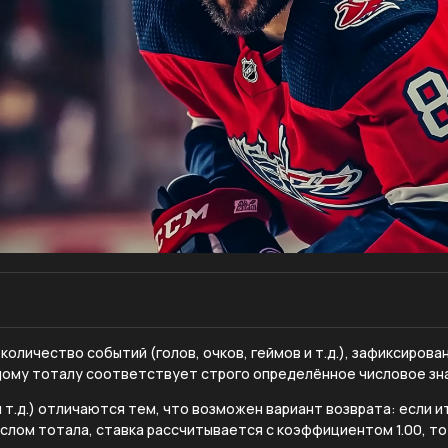
оличество событий (голов, очков, геймов и т.д.), зафиксирован
дому тоталу соответствует строго определённое числовое зн
5 и т.д.) отличаются тем, что возможен вариант возврата: если
слом тотала, ставка рассчитывается с коэффициентом 1.00, то