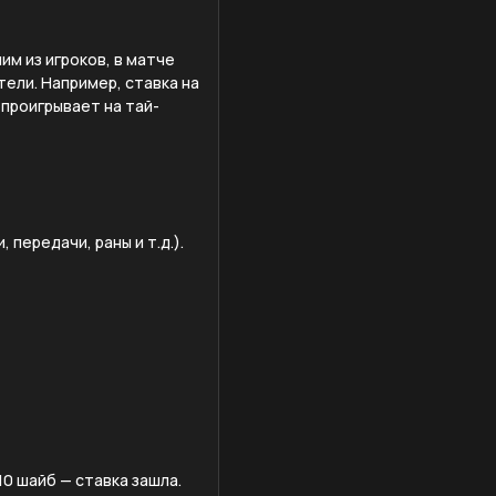
им из игроков, в матче
тели. Например, ставка на
 проигрывает на тай-
передачи, раны и т.д.).
0 шайб — ставка зашла.