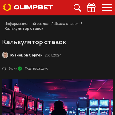
Информационный раздел
/
Школа ставок
/
Калькулятор ставок
Калькулятор ставок
Кузнецов Сергей
26.11.2024
6 мин
Подтверждено