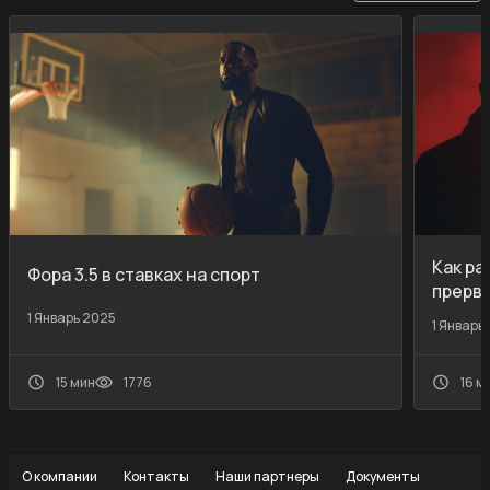
Как ра
Фора 3.5 в ставках на спорт
прерва
1 Январь 2025
1 Январь
16 м
15 мин
1776
О компании
Контакты
Наши партнеры
Документы