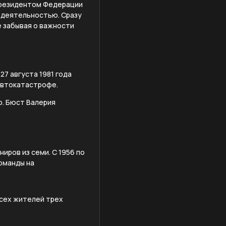
 президентом Федерации
й деятельностью. Сразу
е забывая о важности
27 августа 1981 года
автокатастрофе.
о. Бюст Валерия
иров из семи. С 1956 по
команды на
всех жителей трех