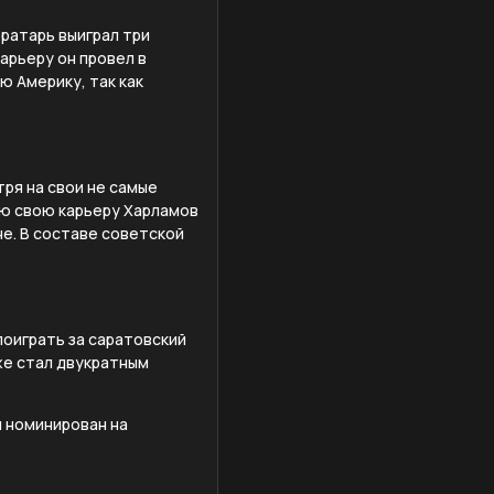
вратарь выиграл три
арьеру он провел в
ю Америку, так как
ря на свои не самые
сю свою карьеру Харламов
не. В составе советской
поиграть за саратовский
же стал двукратным
л номинирован на