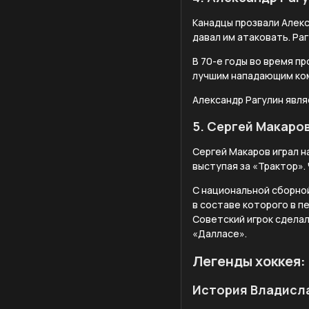
Канадцы прозвали Алекс
давал им атаковать. Ра
В 70-е годы во время п
лучшим нападающим ко
Александр Рагулин явл
5. Сергей Макаро
Сергей Макаров играл н
выступая за «Трактор».
С национальной сборной
в составе которого в п
Советский игрок сделал 
«Далласе».
Легенды хоккея:
История Владисл