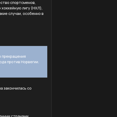
ество спортсменов,
 хоккейную лигу (НХЛ),
акие случаи, особенно в
до прекращения
ода против Норвегии.
ча закончилась со
дными странами,