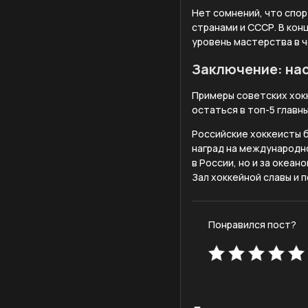
Нет сомнений, что спо
странами и СССР. В кон
уровень мастерства в ч
Заключение: нас
Примеры советских хок
остаться в топ-5 главн
Российские хоккеисты б
наград на международно
в России, но и за океа
Зал хоккейной славы и 
Понравился пост?