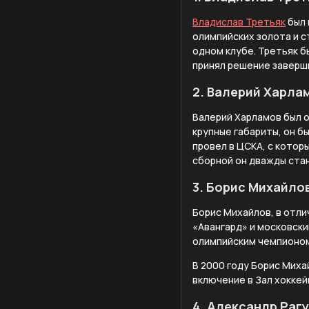
Владислав Третьяк
был 
олимпийских золота и с
одном клубе. Третьяк б
принял решение заверш
2. Валерий Харла
Валерий Харламов был о
крупные габариты, он б
провел в ЦСКА, с котор
сборной он дважды ста
3. Борис Михайло
Борис Михайлов, в отли
«Авангард» и московски
олимпийским чемпионом
В 2000 году Борис Михай
включение в Зал хоккей
4. Александр Раг