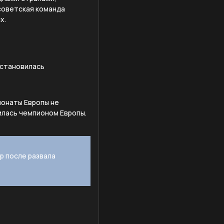
 советская команда
х.
 становилась
ионаты Европы не
илась чемпионом Европы.
р после развала