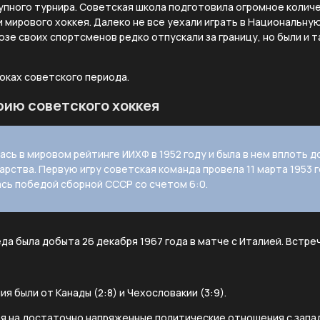
упного турнира. Советская школа подготовила огромное колич
 мирового хоккея. Далеко не все уехали играть в Национальную
юзе своих спортсменов редко отпускали за границу, но были и т
оках советского периода.
рию советского хоккея
сь в мировом рейтинге ИИХФ в 1952 году и была в нем вплоть 
рства. Первую игру советская команда провела 11 марта 1953 г
сь победой сборной СССР со счетом 6:0.
да была добыта 26 декабря 1967 года в матче с Италией. Встре
я были от Канады (2:8) и Чехословакии (3:9).
я на достаточно напряженные политические отношения с запа