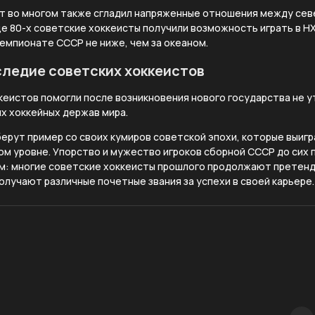
рт во многом также сгладил напряженные отношения между се
це 80-х советские хоккеисты получили возможность играть в НХ
емпионате СССР не ниже, чем за океаном.
ледие советских хоккеистов
кеистов помогли после возникновения нового государства не у
ых хоккейных держав мира.
ерут пример со своих кумиров советской эпохи, которые выиг
м уровне. Упорство и мужество игроков сборной СССР до сих 
ном: многие советские хоккеисты прошлого продолжают претен
получают различные почетные звания за успехи в своей карьере.