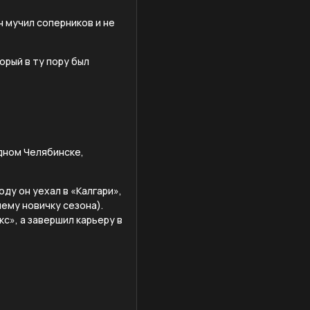
н мучил соперников и не
орый в ту пору был
одном Челябинске,
ду он уехал в «Калгари»,
ему новичку сезона).
кс», а завершил карьеру в