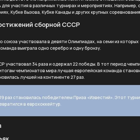
 для участия в различных турнирах и мероприятиях. Например,
иях, Кубке Вызова, Кубке Канады и других крупных соревнования
достижений сборной СССР
о союза участвовала в девяти Олимпиадах, на семи из которых
оманда выиграла одно серебро и одну бронзу.
Р участвовал 34 раза и одержал 22 победы. В тот период чемп
 итогам чемпионатов мира лучшая европейская команда станов
овилась лучшей на континенте 27 раз.
9 раз становилась победителем Приза «Известий». Этот турни
евратился в еврохоккейтур.
в
ьяк