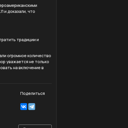
вероамериканскими
Л и доказали, что
тратить традиции и
рали огромное количество
пор уважается не только
довать на включение в
Поделиться