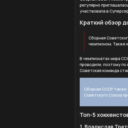
регулярно приглашалась
участвовала в Суперсер
Краткий обзор 
Сборная Советског
чемпионом. Также к
В чемпионатах мира ССС
проводили, поэтому по
Советская команда стан
Сборная СССР также 1
Советского Союза пр
Топ-5 хоккеисто
1. Владислав Трет