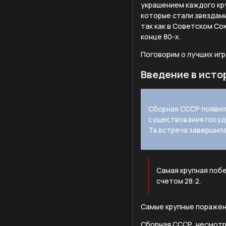
украшением каждого кр
которые стали звездами
так как в Советском Со
конце 80-х.
Поговорим о лучших игр
Введение в исто
Сборная СССР появила
существования госуда
Та встреча завершила
Самая крупная побе
счетом 28:2.
Самые крупные поражени
Сборная СССР, несмотр