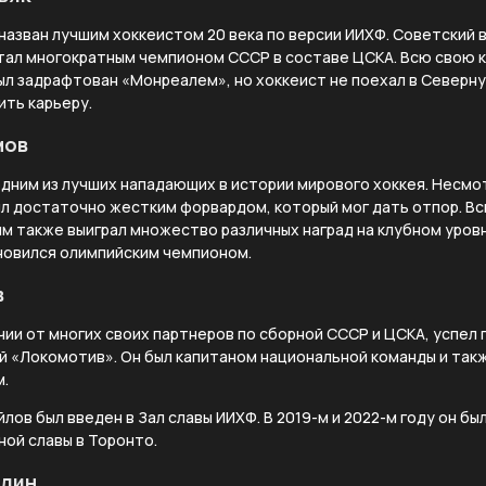
назван лучшим хоккеистом 20 века по версии ИИХФ. Советский 
тал многократным чемпионом СССР в составе ЦСКА. Всю свою к
ыл задрафтован «Монреалем», но хоккеист не поехал в Северну
ить карьеру.
мов
дним из лучших нападающих в истории мирового хоккея. Несмот
ыл достаточно жестким форвардом, который мог дать отпор. В
ым также выиграл множество различных наград на клубном уров
новился олимпийским чемпионом.
в
чии от многих своих партнеров по сборной СССР и ЦСКА, успел 
й «Локомотив». Он был капитаном национальной команды и так
.
лов был введен в Зал славы ИИХФ. В 2019-м и 2022-м году он бы
ной славы в Торонто.
улин