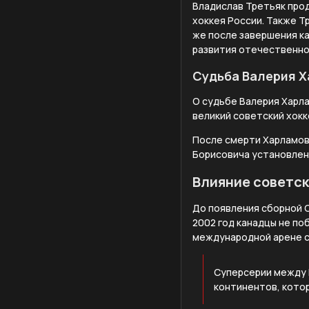
Владислав Третьяк про
хоккея России. Также 
же после завершения ка
развития отечественно
Судьба Валерия 
О судьбе Валерия Харл
великий советский хок
После смерти Харламов 
Борисовича установлен 
Влияние советск
До появления сборной С
2002 год канадцы не по
международной арене с
Суперсерии между К
континентов, кото