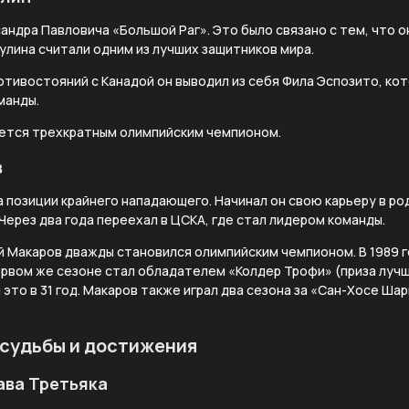
андра Павловича «Большой Раг». Это было связано с тем, что о
гулина считали одним из лучших защитников мира.
ротивостояний с Канадой он выводил из себя Фила Эспозито, кот
манды.
яется трехкратным олимпийским чемпионом.
в
а позиции крайнего нападающего. Начинал он свою карьеру в р
 Через два года переехал в ЦСКА, где стал лидером команды.
 Макаров дважды становился олимпийским чемпионом. В 1989 го
ервом же сезоне стал обладателем «Колдер Трофи» (приза лучш
это в 31 год. Макаров также играл два сезона за «Сан-Хосе Шар
 судьбы и достижения
ава Третьяка