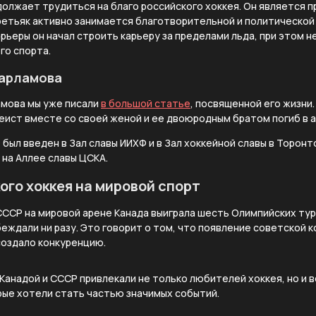
должает трудиться на благо российского хоккея. Он является
Третьяк активно занимается благотворительной и политическо
рьеры он начал строить карьеру за пределами льда, при этом н
го спорта.
Харламова
амова мы уже писали
в большой статье
, посвященной его жизни. 
кеист вместе со своей женой и ее двоюродным братом погиб в 
был введен в Зал славы ИИХФ и в Зал хоккейной славы в Торонт
на Аллее славы ЦСКА.
ого хоккея на мировой спорт
ССР на мировой арене Канада выиграла шесть Олимпийских турн
беждали ни разу. Это говорит о том, что появление советской 
оздало конкуренцию.
анадой и СССР привлекали не только любителей хоккея, но и 
рые хотели стать частью значимых событий.