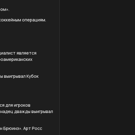
том».
хоккейным операциям.
ециалист является
ероамериканских
ды выигрывал Кубок
ся для игроков
канадец дважды выигрывал
н Брюинз». Арт Росс