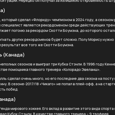
ситуации. Нередко он получал за излишнюю откровенность шт
а)
, который сделал «Флориду» чемпионом в 2024 году, а сезоном 
ий специалист является рекордсменом среди действующих трен
лжает погоню за рекордом Скотти Боумэна, до которого остало
огнать других рекордсменов будет сложно. Полу Морису нужно
 результат все того же Скотти Боумэна.
ь (Канада)
 неполных сезонов и выиграл три Кубка Стэнли. В 1996 году Кен
естве помощника главного тренера «Колорадо Эвеланш».
лль сделал очень много, но его последние два сезона на посту
ну. В сезоне-2017/18 «Чикаго» не попал в плей-офф, а на стар
сть побед.
анада)
генда мирового хоккея. Его вклад в развитие этого вида спорта
ывал Кубок Стэнли. В качестве главного тренера – 9 трофеев.