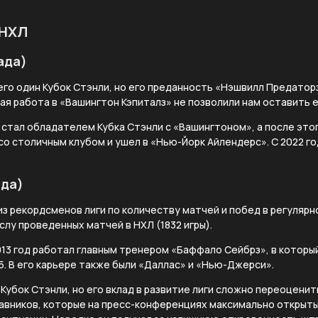
 НХЛ
ада)
его один Кубок Стэнли, но его преданность «Нэшвилл Предаторз
ная работа в «Вашингтон Кэпиталз» не позволили нам оставить е
у стал обладателем Кубка Стэнли с «Вашингтоном», а после это
со столичным клубом и ушел в «Нью-Йорк Айлендерс». С 2022 го
ада)
из рекордсменов лиги по количеству матчей и побед в регуляр
слу проведенных матчей в НХЛ (1832 игры).
013 год работал главным тренером «Баффало Сейбрз», в которы
. В его карьере также были «Даллас» и «Нью-Джерси».
л Кубок Стэнли, но его вклад в развитие лиги сложно переоцени
авников, которые на пресс-конференциях максимально открыты 