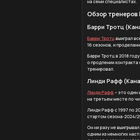
на семи специалистах.
Обзор тренеров
Барри Тротц (Кан
Барри Тротц
выиграл вс
16 сезонов, и проделан
Барри Тротц в 2018 год
о продлении контракта 
тренировал.
Линди Рафф (Кан
Линди Рафф
– это один 
на третьем месте по чи
Линди Рафф с 1997 по 2
стартом сезона-2024/25
Он ни разу не выигрыва
одним из немногих наст