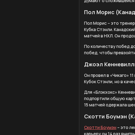
думают о сложившейся 
Пол Морис (Канад
Пол Морис – это тренер
Кубка Стэнли. Канадск
матчей в НХЛ. Он продо
По количеству побед д
побед, чтобы превзойти
Джоэл Кенневилл
Он провел в «Чикаго» 11
Кубок Стэнли, но в кач
Для «Блэкхокс» Кенневи
подпортили общую карти
15 матчей одержала ше
Скотти Боумэн (К
Скотти Боумэн
– это ле
карьеру он 14 раз выигр