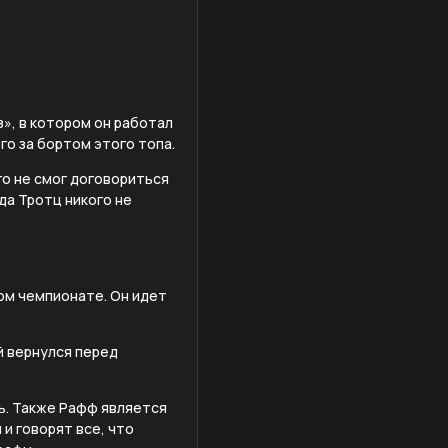
», в котором он работал
го за бортом этого топа.
го не смог договориться
да Тротц никого не
ном чемпионате. Он идет
й вернулся перед
ть. Также Рафф является
и говорят все, что