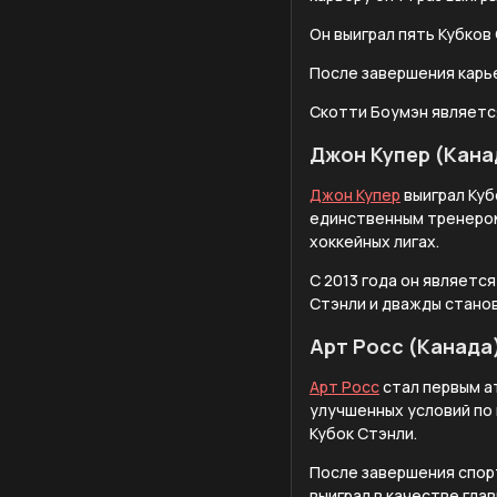
Он выиграл пять Кубков
После завершения карь
Скотти Боумэн являетс
Джон Купер (Кана
Джон Купер
выиграл Куб
единственным тренером
хоккейных лигах.
С 2013 года он являетс
Стэнли и дважды стано
Арт Росс (Канада
Арт Росс
стал первым а
улучшенных условий по 
Кубок Стэнли.
После завершения спорт
выиграл в качестве гла