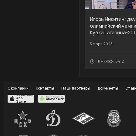
Игорь Никитин: дв
олимпийский чемпи
Кубка Гагарина-201
3 Март 2025
11 мин
5412
О компании
Контакты
Наши партнеры
Документы
Ставк
Скачать приложение в
App
Скачать приложение в
Android APP
Store