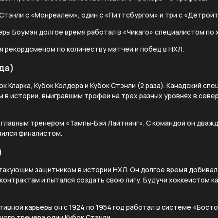
 Стэнли с «Монреалем», один с «Питтсбургом» и три с «Детрой
еры Боумэн долгое время работал в «Чикаго» специалистом по 
я рекордсменом по количеству матчей и побед в НХЛ.
да)
ок Кларка, Кубок Колдера и Кубок Стэнли (2 раза). Канадский сп
 в истории, выигравшим трофеи на трех разных уровнях в сев
я главным тренером «Тампы-Бэй Лайтнинг». С командой он дваж
вился финалистом.
)
такующим защитником в истории НХЛ. Он долгое время добивал
контрактам и пытался создать свою лигу. Будучи хоккеистом 
ивной карьеры он с 1924 по 1954 год работал в системе «Босто
вного тренера один Кубок Стэнли.