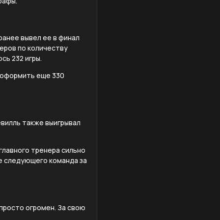
рафы.
ранее вывел ее в финал
еров по количеству
сь 232 игры.
 оформить еще 330
невилль также выигрывал
 главного тренера сильно
те следующего команда за
 просто огромен. За свою