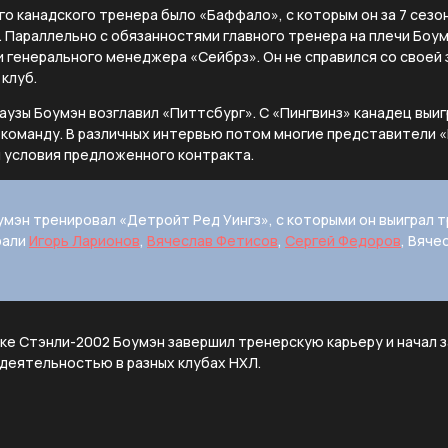
го канадского тренера было «Баффало», с которым он за 7 сезон
. Параллельно с обязанностями главного тренера на плечи Боу
 генерального менеджера «Сейбрз». Он не справился со своей 
 клуб.
узы Боумэн возглавил «Питтсбург». С «Пингвинз» канадец выиг
л команду. В различных интервью потом многие представители 
и условия предложенного контракта.
оумэн тренировал «Детройт Ред Уингз», с которыми он выиграл т
рали
Игорь Ларионов
,
Вячеслав Фетисов
,
Сергей Федоров
, Вяче
бке Стэнли-2002 Боумэн завершил тренерскую карьеру и начал 
деятельностью в разных клубах НХЛ.