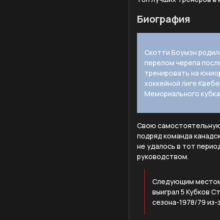
Биография
Скотти Боумэн родилс
перелом черепа после
тренировать на юнио
хоккейной лиге Квебе
Мемориального кубка
Свою самостоятельную т
подряд команда канадск
не удалось в тот перио
руководством.
Следующим местом 
выиграл 5 Кубков С
сезона-1978/79 из-