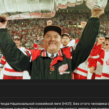
генда Национальной хоккейной лиги (НХЛ). Без этого человека
истории турнира. Этот канадский специалист девять раз выигры