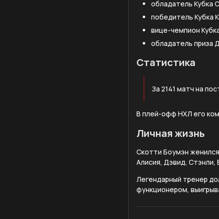
обладатель Кубка Ст
победитель Кубка 
вице-чемпион Кубка
обладатель приза Д
Статистика
За 2141 матч на по
В плей-офф НХЛ его ком
Личная жизнь
Скотти Боумэн женился 
Алисия, Дэвид, Стэнли, 
Легендарный тренер до
функционером, выигрыва