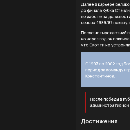
Далее в карьере велико
до финала Кубка Стэнли
по работе на должности
сезона-1986/87 покинул
После четырехлетний па
но через год он покину
что Скотти не устроил
С 1993 по 2002 год Б
период за команду иг
Константинов.
После победы в Ку
административной 
Достижения