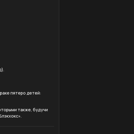
).
браке пятеро детей:
оторыми также, будучи
Блэкхокс».