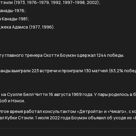
энли (1973, 1976–1979, 1992, 1997–1998, 2002);
Канады-1976;
 Канады-1981;
жека Адамса (1977, 1996).
сту главного тренера Скотти Боумэн одержал 1244 победы.
анды выиграли 223 встречи и проиграли 130 матчей (63,2% побед
на Суэлле Белл Читти 16 августа 1969 года. У пары родилось в 
Боб и Нэнси.
лгое время работал консультантом «Детройта» и «Чикаго», с к
л Кубки Стэнли. 1 июля 2022 года Боумэн объявил об уходе из «