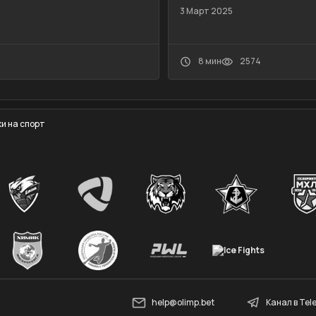
3 Март 2025
8 мин
2574
и на спорт
help@olimp.bet
Канал в Te