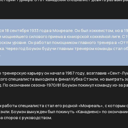
я 18 сентября 1933 года в Монреале. Он был хоккеистом, но в 19
 мощнейшего силового приема в юниорской хоккейной лиге. С 1
рском уровне. Он работал помощником главного тренера в «От
ка. Через год Боумэн будучи главным тренером команды стал 
.
ренерскую карьеру он начал в 1967 году, возглавив «Сент-Луи
ого специалиста выходила в финал Кубка Стэнли, но выиграть з
д. По окончании сезона-1970/81 Боумэн покинул команду из-за р
работы специалиста стал его родной «Монреаль», с которым о
тэнли. Боумэн вынужден был покинуть «Канадиенс» по окончани
за споров с руководством.