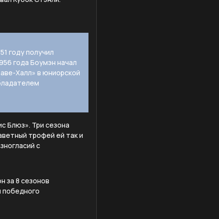
51 году получил
956 года Боумэн начал
таве-Халл» в юниорской
обладателем
с Блюз». Три сезона
аветный трофей ей так и
азногласий с
н за 8 сезонов
и победного