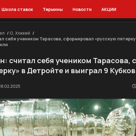
Школа ставок
Термины
Новости
АКЦИИ
ел
/
О, Хоккей
/
ал себя учеником Тарасова, сформировал «русскую пятерку
энли
н: считал себя учеником Тарасова,
ерку» в Детройте и выиграл 9 Кубко
18.02.2025