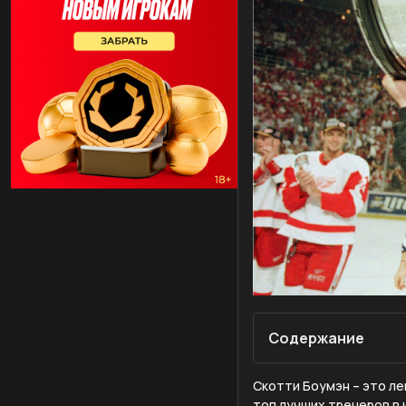
Содержание
Скотти Боумэн – это ле
топ лучших тренеров в 