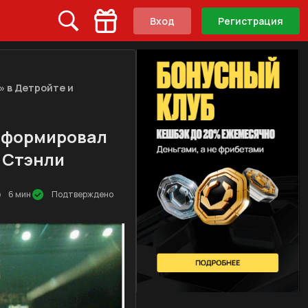
Вход
Регистрация
» в Детройте и
 сформировал
в Стэнли
6 мин
Подтверждено