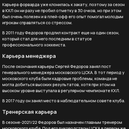
Карьера форварда уже клонилась к закату, поэтому за сезон
в КХЛ он ни разу не пробил отметку в 30 очков, но при этом
был очень полезен и в плей-офф его опыт помогал молодым
игрокам справляться со стрессом.
В 2011 году Федоров продлил контракт еще на один сезон,
который стал для него последним в статусе
профессионального хоккеиста.
Карьера менеджера
После окончания карьеры Сергей Федоров занял пост
генерального менеджера московского ЦСКА. В тот период у
московского клуба были кадровые проблемы, команда не
могла добиться высоких результатов, хотя при этом на
высоком уровне выступала в регулярном чемпионате КХЛ.
В 2017 году он занял место в наблюдательном совете клуба.
Тренерская карьера
В сезоне-2021/22 Федоров был назначен главным тренером
московского клуба. Под его руководством ЦСКА в первом же