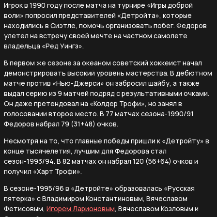
Игрок в 1990 году после матча на турнире «Игры доброй
воли» попросил представителей «Детройта», которые
находились в Сиэтле, помочь организовать побег. Федоров
улетел на встречу своей мечте на частном самолете
владельца «Ред Уингз».
В первом же сезоне за океаном советский хоккеист начал
демонстрировать высокий уровень мастерства. В дебютном
матче против «Нью-Джерси» он забросил шайбу, а также
выдал серию из 9 матчей подряд с результативными очками.
Он даже претендовал на «Колдер Трофи», но занял в
голосовании второе место. В 77 матчах сезона-1990/91
Федоров набрал 79 (31+48) очков.
Несмотря на то, что главные победы пришли к «Детройту» в
конце тысячелетия, лучшим для Федорова стал
сезон-1993/94. В 82 матчах он набрал 120 (56+64) очков и
получил «Харт Трофи».
В сезоне-1995/96 в «Детройте» образовалась «Русская
пятерка» с Владимиром Константиновым, Вячеславом
Фетисовым,
Игорем Ларионовым
, Вячеславом Козловым и