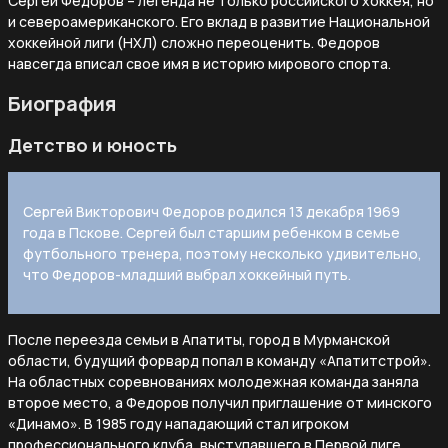
Сергей Федоров – легенда не только российского хоккея, но
и североамериканского. Его вклад в развитие Национальной
хоккейной лиги (НХЛ) сложно переоценить. Федоров
навсегда вписал свое имя в историю мирового спорта.
Биография
Детство и юность
Сергей Викторович Федоров родился 13 декабря 1969
года в Пскове. Сергей был старшим ребенком в семье
футбольного тренера, поэтому несколько удивительно,
что Федоров-младший выбрал хоккейный путь.
После переезда семьи в Апатиты, город в Мурманской
области, будущий форвард попал в команду «Апатитстрой».
На областных соревнованиях молодежная команда заняла
второе место, а Федоров получил приглашение от минского
«Динамо». В 1985 году нападающий стал игроком
профессионального клуба, выступавшего в Первой лиге