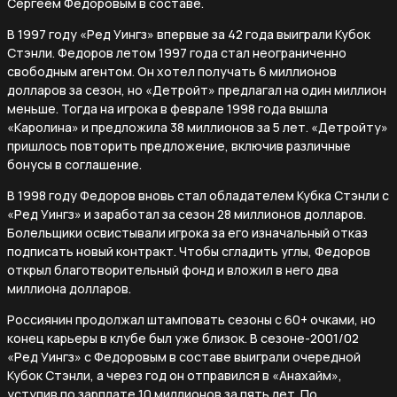
Сергеем Федоровым в составе.
В 1997 году «Ред Уингз» впервые за 42 года выиграли Кубок
Стэнли. Федоров летом 1997 года стал неограниченно
свободным агентом. Он хотел получать 6 миллионов
долларов за сезон, но «Детройт» предлагал на один миллион
меньше. Тогда на игрока в феврале 1998 года вышла
«Каролина» и предложила 38 миллионов за 5 лет. «Детройту»
пришлось повторить предложение, включив различные
бонусы в соглашение.
В 1998 году Федоров вновь стал обладателем Кубка Стэнли с
«Ред Уингз» и заработал за сезон 28 миллионов долларов.
Болельщики освистывали игрока за его изначальный отказ
подписать новый контракт. Чтобы сгладить углы, Федоров
открыл благотворительный фонд и вложил в него два
миллиона долларов.
Россиянин продолжал штамповать сезоны с 60+ очками, но
конец карьеры в клубе был уже близок. В сезоне-2001/02
«Ред Уингз» с Федоровым в составе выиграли очередной
Кубок Стэнли, а через год он отправился в «Анахайм»,
уступив по зарплате 10 миллионов за пять лет. По