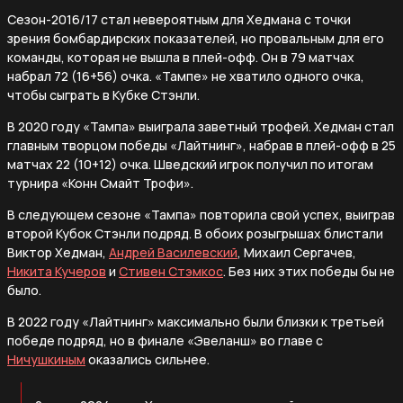
Сезон-2016/17 стал невероятным для Хедмана с точки
зрения бомбардирских показателей, но провальным для его
команды, которая не вышла в плей-офф. Он в 79 матчах
набрал 72 (16+56) очка. «Тампе» не хватило одного очка,
чтобы сыграть в Кубке Стэнли.
В 2020 году «Тампа» выиграла заветный трофей. Хедман стал
главным творцом победы «Лайтнинг», набрав в плей-офф в 25
матчах 22 (10+12) очка. Шведский игрок получил по итогам
турнира «Конн Смайт Трофи».
В следующем сезоне «Тампа» повторила свой успех, выиграв
второй Кубок Стэнли подряд. В обоих розыгрышах блистали
Виктор Хедман,
Андрей Василевский
, Михаил Сергачев,
Никита Кучеров
и
Стивен Стэмкос
. Без них этих победы бы не
было.
В 2022 году «Лайтнинг» максимально были близки к третьей
победе подряд, но в финале «Эвеланш» во главе с
Ничушкиным
оказались сильнее.