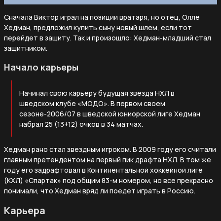
Сначала Виктор играл на позиции вратаря, но отец, Олле
Хедман, предложил купить сыну новый шлем, если тот
перейдет в защиту. Так и произошло: Хедман-младший стал
защитником.
Начало карьеры
Начинал свою карьеру будущая звезда НХЛ в
шведском клубе «МОДО». В первом своем
сезоне-2006/07 в шведской юниорской лиге Хедман
набрал 25 (13+12) очков в 34 матчах.
Хедман рано стал звездным игроком. В 2009 году его считали
главным претендентом на первый пик драфта НХЛ. В том же
году его задрафтовал в Континентальной хоккейной лиге
(КХЛ) «Спартак» под общим 83-м номером, но все прекрасно
понимали, что Хедман вряд ли поедет играть в Россию.
Карьера