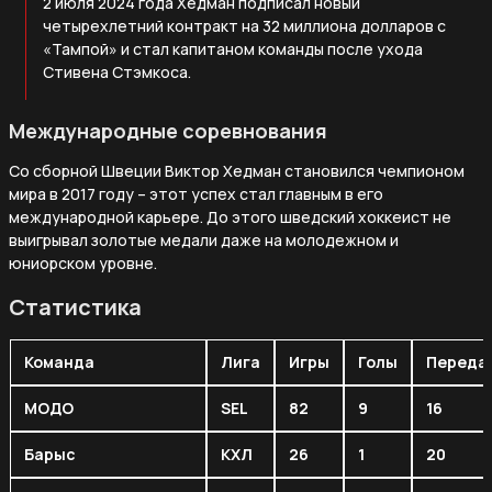
2 июля 2024 года Хедман подписал новый
четырехлетний контракт на 32 миллиона долларов с
«Тампой» и стал капитаном команды после ухода
Стивена Стэмкоса.
Международные соревнования
Со сборной Швеции Виктор Хедман становился чемпионом
мира в 2017 году – этот успех стал главным в его
международной карьере. До этого шведский хоккеист не
выигрывал золотые медали даже на молодежном и
юниорском уровне.
Статистика
Команда
Лига
Игры
Голы
Переда
МОДО
SEL
82
9
16
Барыс
КХЛ
26
1
20