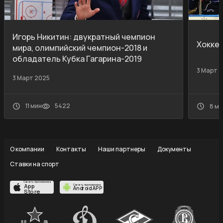
Игорь Никитин: двукратный чемпион
Хокке
мира, олимпийский чемпион-2018 и
обладатель Кубка Гагарина-2019
3 Март 
3 Март 2025
11 мин
5422
8 ми
О компании
Контакты
Наши партнеры
Документы
Ставки на спорт
Скачать приложение в
App
Скачать приложение в
Android APP
Store