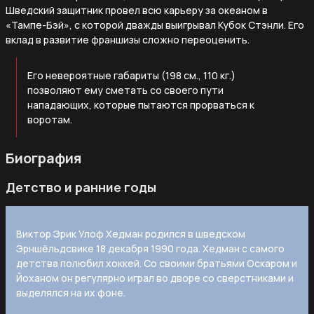
Шведский защитник провел всю карьеру за океаном в
«Тампе-Бэй», с которой дважды выигрывал Кубок Стэнли. Его
вклад в развитие франшизы сложно переоценить.
Его невероятные габариты (198 см., 110 кг.)
позволяют ему сметать со своего пути
нападающих, которые пытаются прорваться к
воротам.
Биография
Детство и ранние годы
Виктор Эрик Улоф Хедман родился в шведском
Эрншёльдсвике 18 декабря 1990 года. Хедман с самого
детства полюбил хоккей. Со своими братьями Оскаром и
Йоханом он регулярно играл во дворе со сверстниками и
выделялся на их фоне.